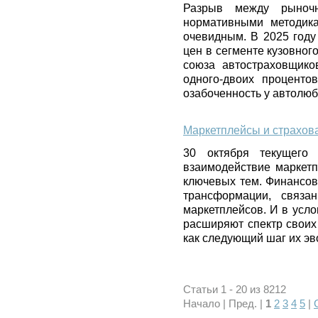
Разрыв между рыноч
нормативными методик
очевидным. В 2025 году
цен в сегменте кузовног
союза автостраховщико
одного-двоих проценто
озабоченность у автолюб
Маркетплейсы и страхова
30 октября текущего
взаимодействие маркетп
ключевых тем. Финансов
трансформации, связа
маркетплейсов. И в усл
расширяют спектр своих
как следующий шаг их э
Статьи 1 - 20 из 8212
Начало | Пред. |
1
2
3
4
5
|