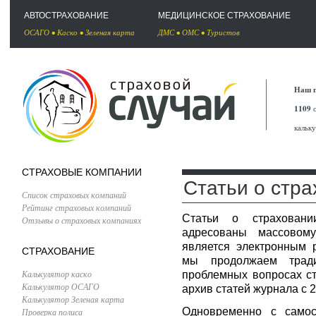
АВТОСТРАХОВАНИЕ
МЕДИЦИНСКОЕ СТРАХОВАНИЕ
ОСАГО
•
Каско
•
Зеленая карта
ДМС
•
ОМС
•
Туристов
Наш п
1109
с
кальк
СТРАХОВЫЕ КОМПАНИИ
Статьи о стр
Список страховых компаний
Рейтинг страховых компаний
Статьи о страховани
Отзывы о страховых компаниях
адресованы массовому
является электронным 
СТРАХОВАНИЕ
мы продолжаем трад
Калькулятор каско
проблемных вопросах ст
Калькулятор ОСАГО
архив статей журнала с 2
Калькулятор Зеленая карта
Одновременно с самост
Проверка полиса