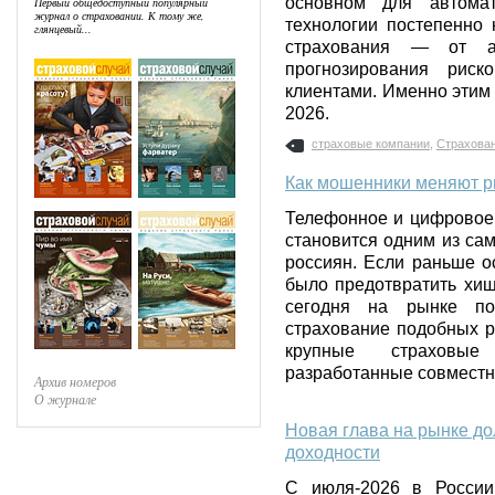
основном для автомат
Первый общедоступный популярный
журнал о страховании. К тому же,
технологии постепенно 
глянцевый...
страхования — от а
прогнозирования рис
клиентами. Именно этим
2026.
страховые компании
,
Страхован
Как мошенники меняют р
Телефонное и цифровое
становится одним из са
россиян. Если раньше о
было предотвратить хищ
сегодня на рынке п
страхование подобных р
крупные страховые
разработанные совместн
Архив номеров
О журнале
Новая глава на рынке д
доходности
С июля-2026 в России