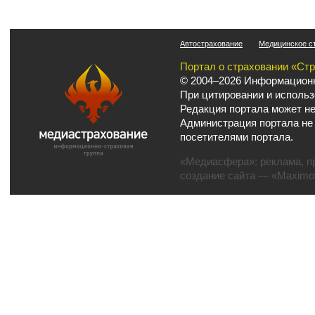
Автострахование
Медицинское с
Портал о страховании «Ст
© 2004–2026 Информационн
При цитировании и использ
Редакция портала может не
Администрация портала не
посетителями портала.
«Медиасфера»:
реклама
,
п
создание сайта
— «Maximov