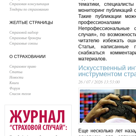
Страховая консультация
тематики, специалисты
Тендеры по страхованию
мониторинг публикаций 
Такие публикации мож
профессионалами 
ЖЕЛТЫЕ СТРАНИЦЫ
Непрофессиональные с
Страховой надзор
случая», по возможнос
Страховые брокеры
читателю избежать оши
Страховые союзы
Статьи, написанные 
снабжаться коммента
О СТРАХОВАНИИ
материалов.
Страховое право
Искусственный ин
Статьи
инструментом стр
Новости
26 / 07 / 2026 13:53:00
Книги
Форум
Список тегов
Еще несколько лет наз