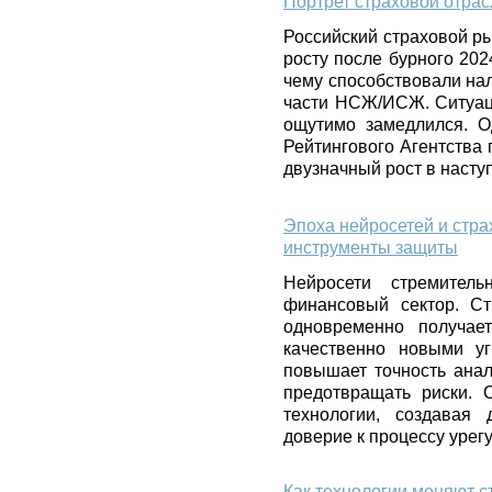
Портрет страховой отрас
Российский страховой р
росту после бурного 20
чему способствовали нал
части НСЖ/ИСЖ. Ситуаци
ощутимо замедлился. О
Рейтингового Агентства
двузначный рост в насту
Эпоха нейросетей и стра
инструменты защиты
Нейросети стремитель
финансовый сектор. Ст
одновременно получае
качественно новыми уг
повышает точность анал
предотвращать риски. 
технологии, создавая
доверие к процессу урег
Как технологии меняют с