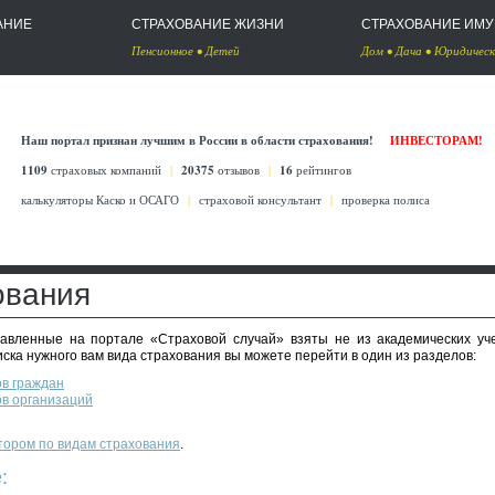
АНИЕ
СТРАХОВАНИЕ ЖИЗНИ
СТРАХОВАНИЕ ИМ
Пенсионное
•
Детей
Дом
•
Дача
•
Юридическ
Наш портал признан лучшим в России в области страхования!
ИНВЕСТОРАМ!
1109
страховых компаний
|
20375
отзывов
|
16
рейтингов
калькуляторы Каско
и
ОСАГО
|
страховой консультант
|
проверка полиса
ования
тавленные на портале «Страховой случай» взяты не из академических уч
иска нужного вам вида страхования вы можете перейти в один из разделов:
ов граждан
ов организаций
тором по видам страхования
.
: