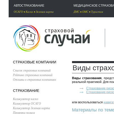
АВТОСТРАХОВАНИЕ
МЕДИЦИНСКОЕ СТРАХОВ
ОСАГО
•
Каско
•
Зеленая карта
ДМС
•
ОМС
•
Туристов
СТРАХОВЫЕ КОМПАНИИ
Виды страх
Список страховых компаний
Рейтинг страховых компаний
Виды страхования
, предс
Отзывы о страховых компаниях
реальной практикой. Для по
Страхование риск
СТРАХОВАНИЕ
Страхование риск
Калькулятор каско
или воспользоваться
навига
Калькулятор ОСАГО
Калькулятор Зеленая карта
Материалы по теме
Проверка полиса