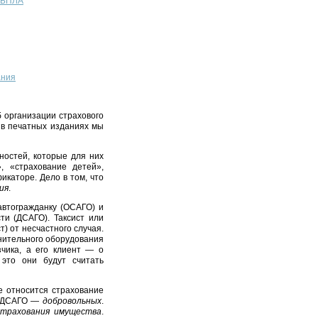
т БПЛА
ания
 организации страхового
и в печатных изданиях мы
ностей, которые для них
, «страхование детей»,
икаторе. Дело в том, что
ия
.
автогражданку (ОСАГО) и
ти (ДСАГО). Таксист или
) от несчастного случая.
нительного оборудования
чика, а его клиент — о
 это они будут считать
е относится страхование
а ДСАГО —
добровольных
.
страхования имущества
.