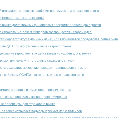
й интеллект становится рабочим инструментом страхового рынка
и меняют рынок страхования
на рынке долгосрочных финансовых программ: правила доходности
е страхование: зачем Минздрав возвращается к старой идее
ак инфраструктура длинных денег, или как меняется продуктовая логика рын
осле ДТП при оформлении через европротокол
хование взрослеет: кто действительно удобен для клиента
иски, или чему учат странные страховые случаи
 страхование жизни: где проходит граница допустимого
«о собачьем ОСАГО» встретил критику в правительстве
омнили о защите озимых перед новым сезоном
сте: новые правила и законопроект Минфина
ые ориентиры для страхового рынка
нок пересматривает подходы к рискам маркетплейсов