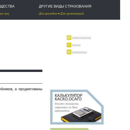
УЩЕСТВА
ДРУГИЕ ВИДЫ СТРАХОВАНИЯ
их лиц
Для граждан
•
Для организаций
авторизация
поиск
контакты
ебников, а продиктованы
КАЛЬКУЛЯТОР
КАСКО,ОСАГО
Расчёт стоимости
страховки на Ваш
автомобиль