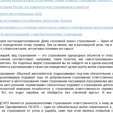
 склады Wildberries власти обсуждают новые правила страхования ущерба о
 Банка России: что изменится для страховщиков и клиентов
йского автострахования-2026
ние встраивается в цифровые экосистемы бизнеса
эксперименты и судебные ориентиры в сегменте добровольного автострахов
для автострахования: о чем предупреждают страховщики
ория нестандартизованная. Даже «основной закон» страхования — Закон об
о определения этому термину. Тем не менее, как в разговорной речи, так 
то словосочетание, интуитивно понимая его смысл.
варей, вид страхования — это страхование однородных объектов от опас
елению соответствуют, например, такие понятия, как «автострахование»
иятия». Но подобных видов страхования вы не найдете ни в одном классиф
ляются разговорными и зачастую определяют целую группу
видов страхован
трахование. Обычный автолюбитель подразумевает под ним обязательную 
дальновидные подумают еще об добровольном страховании ответственнос
ключит в автострахование также страхование пассажиров (пассажирских мест
ое авто разными «примочками» обязательно подумает о страховании допол
нспортной компании позаботится о страховании ответственности перевоз
. Тот, кто ездит зарубеж, не обойдется без «Зеленой карты». И все
 ДСАГО являются
разновидностями
страхования ответственности, к нему ж
иков. Одновременно ОСАГО — один из
обязательных видов страхования
, 
я на страхование от угона и ущерба, само при этом являясь
подвидом 