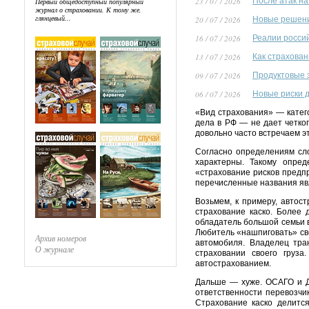
23 / 07 / 2026
После атак на
Первый общедоступный популярный
журнал о страховании. К тому же,
глянцевый...
20 / 07 / 2026
Новые решения
16 / 07 / 2026
Реалии росси
13 / 07 / 2026
Как страхова
09 / 07 / 2026
Продуктовые 
06 / 07 / 2026
Новые риски 
«Вид страхования» — катег
дела в РФ — не дает четког
довольно часто встречаем э
Согласно определениям сло
характерны. Такому опред
«страхование рисков предпр
перечисленные названия яв
Возьмем, к примеру, автос
страхование каско. Более 
обладатель большой семьи в
Любитель «нашпиговать» св
Архив номеров
автомобиля. Владелец тра
О журнале
страховании своего груза
автострахованием.
Дальше — хуже. ОСАГО и
ответственности перевозч
Страхование каско делитс