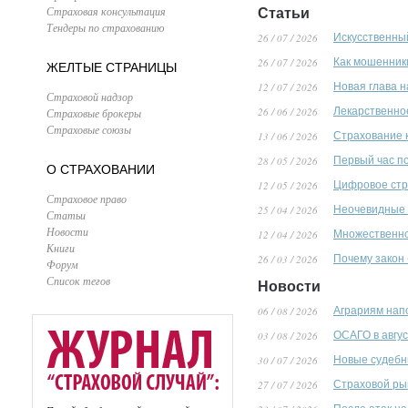
Страховая консультация
Статьи
Тендеры по страхованию
26 / 07 / 2026
Искусственны
26 / 07 / 2026
Как мошенник
ЖЕЛТЫЕ СТРАНИЦЫ
12 / 07 / 2026
Новая глава 
Страховой надзор
26 / 06 / 2026
Лекарственно
Страховые брокеры
Страховые союзы
13 / 06 / 2026
Страхование к
28 / 05 / 2026
Первый час п
О СТРАХОВАНИИ
12 / 05 / 2026
Цифровое стра
Страховое право
25 / 04 / 2026
Неочевидные р
Статьи
Новости
12 / 04 / 2026
Множественное
Книги
26 / 03 / 2026
Почему закон 
Форум
Список тегов
Новости
06 / 08 / 2026
Аграриям нап
03 / 08 / 2026
ОСАГО в авгу
30 / 07 / 2026
Новые судебн
27 / 07 / 2026
Страховой ры