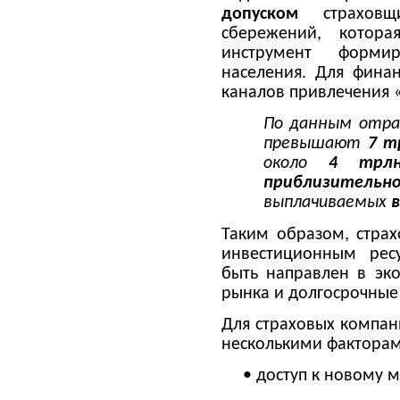
допуском
страховщ
сбережений, котора
инструмент формир
населения. Для фина
каналов привлечения 
По данным отра
превышают
7 т
около
4 трлн
приблизите
выплачиваемых
в
Таким образом, страх
инвестиционным рес
быть направлен в эк
рынка и долгосрочны
Для страховых компан
несколькими факторам
• доступ к новому 