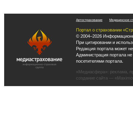
Автострахование
Медицинское с
Портал о страховании «Ст
© 2004–2026 Информационн
При цитировании и использ
Редакция портала может не
Администрация портала не 
посетителями портала.
«Медиасфера»:
реклама
,
п
создание сайта
— «Maximov