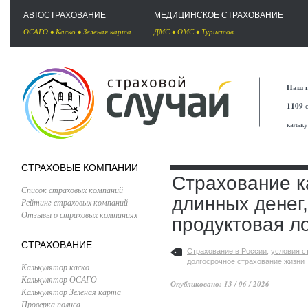
АВТОСТРАХОВАНИЕ
МЕДИЦИНСКОЕ СТРАХОВАНИЕ
ОСАГО
•
Каско
•
Зеленая карта
ДМС
•
ОМС
•
Туристов
Наш п
1109
с
кальк
СТРАХОВЫЕ КОМПАНИИ
Страхование к
Список страховых компаний
длинных денег,
Рейтинг страховых компаний
Отзывы о страховых компаниях
продуктовая л
СТРАХОВАНИЕ
Страхование в России
,
условия с
долгосрочное страхование жизни
Калькулятор каско
Калькулятор ОСАГО
Опубликовано: 13 / 06 / 2026
Калькулятор Зеленая карта
Проверка полиса