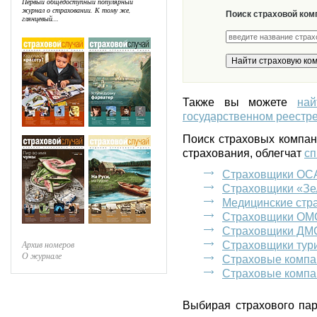
Первый общедоступный популярный
журнал о страховании. К тому же,
Поиск страховой ком
глянцевый...
Также вы можете
на
государственном реестре
Поиск страховых компа
страхования, облегчат
сп
Страховщики ОС
Страховщики «Зе
Медицинские стр
Страховщики ОМ
Страховщики ДМ
Архив номеров
Страховщики тур
О журнале
Страховые компа
Страховые компа
Выбирая страхового пар