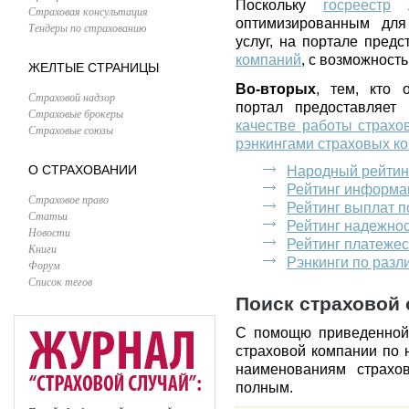
Поскольку
госреестр
я
Страховая консультация
оптимизированным для
Тендеры по страхованию
услуг, на портале пред
компаний
, с возможност
ЖЕЛТЫЕ СТРАНИЦЫ
Во-вторых
, тем, кто 
Страховой надзор
портал предоставляет
Страховые брокеры
качестве работы страхо
Страховые союзы
рэнкингами страховых к
О СТРАХОВАНИИ
Народный рейтин
Рейтинг информа
Страховое право
Рейтинг выплат 
Статьи
Рейтинг надежно
Новости
Рейтинг платеже
Книги
Рэнкинги по раз
Форум
Список тегов
Поиск страховой 
С помощю приведенной
страховой компании по 
наименованиям страхо
полным.