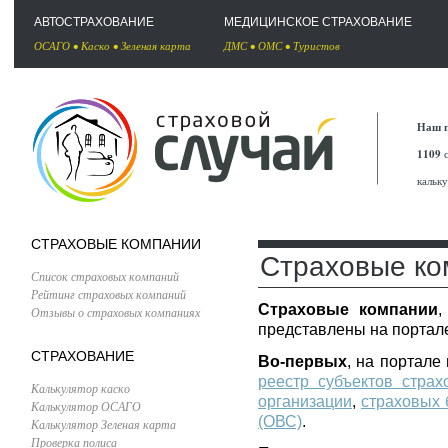
АВТОСТРАХОВАНИЕ
МЕДИЦИНСКОЕ СТРАХОВАНИЕ
ОСАГО
•
Каско
•
Зеленая карта
ДМС
•
ОМС
•
Туристов
Наш п
1109
с
кальк
СТРАХОВЫЕ КОМПАНИИ
Страховые ко
Список страховых компаний
Рейтинг страховых компаний
Страховые компании
,
Отзывы о страховых компаниях
представлены на портале
СТРАХОВАНИЕ
Во-первых
, на портал
реестр субъектов страх
Калькулятор каско
организации
,
страховых 
Калькулятор ОСАГО
(ОВС)
.
Калькулятор Зеленая карта
Проверка полиса