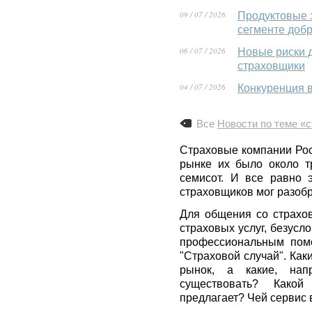
09 / 07 / 2026
Продуктовые 
сегменте доб
06 / 07 / 2026
Новые риски 
страховщики
04 / 07 / 2026
Конкуренция 
Все
Новости по теме «
Страховые компании Рос
рынке их было около т
семисот. И все равно 
страховщиков мог разобра
Для общения со страхо
страховых услуг, безусл
профессиональным помо
"Страховой случай". Ка
рынок, а какие, нап
существовать? Како
предлагает? Чей сервис