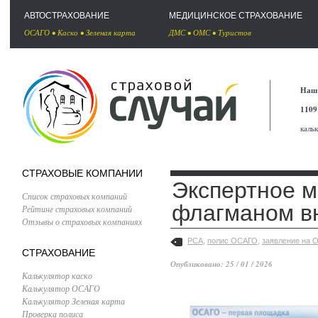
АВТОСТРАХОВАНИЕ
МЕДИЦИНСКОЕ СТРАХОВАНИЕ
ОСАГО
•
Каско
•
Зеленая карта
ДМС
•
ОМС
•
Туристов
Наш 
1109
каль
СТРАХОВЫЕ КОМПАНИИ
Экспертное м
Список страховых компаний
флагманом в
Рейтинг страховых компаний
Отзывы о страховых компаниях
РСА
,
полис ОСАГО
,
заявление на 
СТРАХОВАНИЕ
Опубликовано: 25 / 01 / 2026
Калькулятор каско
Калькулятор ОСАГО
Калькулятор Зеленая карта
Проверка полиса