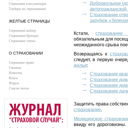
Добровольное (д
Страховая консультация
Тендеры по страхованию
автогражданской
Страхование отв
зарубеж «Зеленая
ЖЕЛТЫЕ СТРАНИЦЫ
Страховой надзор
Кстати,
страхование
Страховые брокеры
обязательным для посеще
Страховые союзы
неожиданного срыва пое
О СТРАХОВАНИИ
Возвращаясь к
страхов
следует, в первую очер
Страховое право
жилья
:
Статьи
Новости
Страхование ква
Книги
Страхование дом
Форум
Страхование дом
Список тегов
Страхование дач
Защитить права собстве
страхование
.
Медицинское страхован
ввиду его дороговизны.