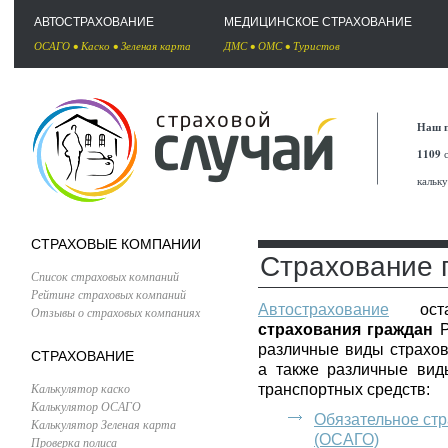
АВТОСТРАХОВАНИЕ
МЕДИЦИНСКОЕ СТРАХОВАНИЕ
ОСАГО
•
Каско
•
Зеленая карта
ДМС
•
ОМС
•
Туристов
Наш п
1109
с
кальк
СТРАХОВЫЕ КОМПАНИИ
Страхование 
Список страховых компаний
Рейтинг страховых компаний
Автострахование
остае
Отзывы о страховых компаниях
страхования граждан
Р
различные виды страхо
СТРАХОВАНИЕ
а также различные вид
Калькулятор каско
транспортных средств:
Калькулятор ОСАГО
Обязательное стр
Калькулятор Зеленая карта
(ОСАГО)
Проверка полиса