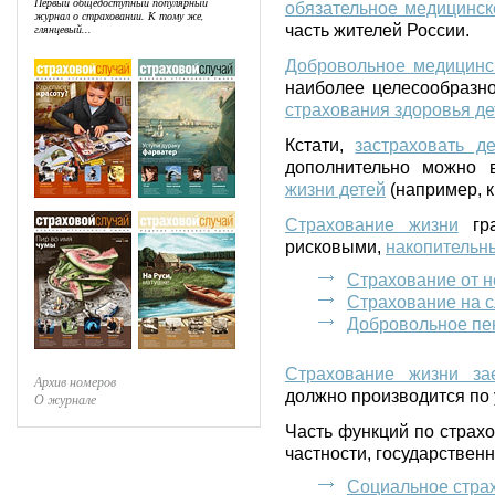
Первый общедоступный популярный
обязательное медицинск
журнал о страховании. К тому же,
глянцевый...
часть жителей России.
Добровольное медицинс
наиболее целесообразн
страхования здоровья де
Кстати,
застраховать де
дополнительно можно 
жизни детей
(например, 
Страхование жизни
гра
рисковыми,
накопительн
Страхование от н
Страхование на с
Добровольное пе
Страхование жизни за
Архив номеров
должно производится по 
О журнале
Часть функций по страхо
частности, государствен
Социальное стра