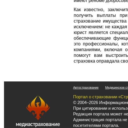
имеют реноме добросовес
Как известно, заключи
получить выплаты при
страхование имущества 
исключением: не каждая
юрист является специал
обеспечивающие функци
это профессионалы, ко
компаниями, включая о
помогут вам выстроит
страховка оправдала сво
Автострахование
Медицинское с
Портал о страховании «Ст
© 2004–2026 Информационн
При цитировании и использ
Редакция портала может не
Администрация портала не
посетителями портала.