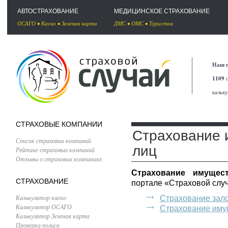
АВТОСТРАХОВАНИЕ
МЕДИЦИНСКОЕ СТРАХОВАНИЕ
ОСАГО
•
Каско
•
Зеленая карта
ДМС
•
ОМС
•
Туристов
Наш п
1109
с
кальк
СТРАХОВЫЕ КОМПАНИИ
Страхование 
Список страховых компаний
лиц
Рейтинг страховых компаний
Отзывы о страховых компаниях
Страхование имущес
СТРАХОВАНИЕ
портале «Страховой слу
Калькулятор каско
Страхование зал
Калькулятор ОСАГО
Страхование иму
Калькулятор Зеленая карта
Проверка полиса