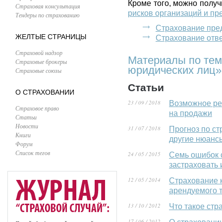
Кроме того, можно полу
Страховая консультация
рисков организаций и пр
Тендеры по страхованию
Страхование пре
ЖЕЛТЫЕ СТРАНИЦЫ
Страхование отв
Страховой надзор
Материалы по тем
Страховые брокеры
юридических лиц»
Страховые союзы
Статьи
О СТРАХОВАНИИ
23 / 09 / 2018
Возможное ре
Страховое право
на продажи
Статьи
Новости
31 / 07 / 2018
Прогноз по ст
Книги
другие нюанс
Форум
Список тегов
24 / 05 / 2015
Семь ошибок с
застраховать
12 / 05 / 2014
Страхование 
арендуемого т
13 / 10 / 2012
Что такое стр
17 / 06 / 2012