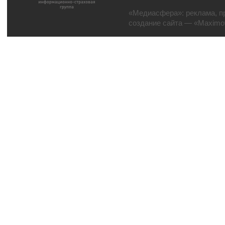
«Медиасфера»:
реклама
,
п
создание сайта
— «Maximov