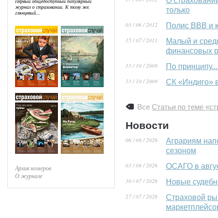
О страховании
Первый общедоступный популярный
журнал о страховании. К тому же,
только
глянцевый...
03 / 06 / 2012
Полис BBB и к
15 / 07 / 2011
Малый и средн
финансовых р
13 / 10 / 2009
По принципу..
13 / 10 / 2009
СК «Индиго» в
Все
Статьи по теме «с
Новости
06 / 08 / 2026
Аграриям нап
сезоном
03 / 08 / 2026
ОСАГО в авгу
Архив номеров
О журнале
30 / 07 / 2026
Новые судебн
27 / 07 / 2026
Страховой ры
маркетплейсо