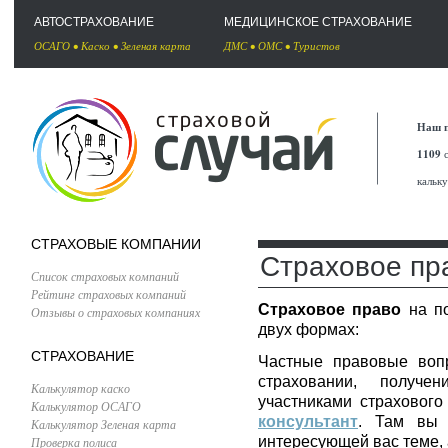
АВТОСТРАХОВАНИЕ
МЕДИЦИНСКОЕ СТРАХОВАНИЕ
ОСАГО
•
Каско
•
Зеленая карта
ДМС
•
ОМС
•
Туристов
Наш п
1109
с
кальк
СТРАХОВЫЕ КОМПАНИИ
Страховое пр
Список страховых компаний
Рейтинг страховых компаний
Страховое право
на по
Отзывы о страховых компаниях
двух формах:
СТРАХОВАНИЕ
Частные правовые воп
страховании, получ
Калькулятор каско
участниками страховог
Калькулятор ОСАГО
консультант
. Там вы 
Калькулятор Зеленая карта
интересующей вас теме, 
Проверка полиса