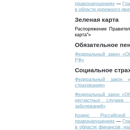
правонарушениях
—
Гл
в области дорожного дв
Зеленая карта
Распоряжение Правител
карта”»
Обязательное пе
Федеральный закон «Об
РФ»
Социальное стра
Федеральный закон «
страхования»
Федеральный закон «Об
несчастных случаев
заболеваний»
Кодекс Российско
правонарушениях
—
Гл
в области финансов, на