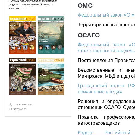
Первый общедоступный популярный
ОМС
журнал о страховании. К тому же,
глянцевый...
Федеральный закон «О м
Территориальные прог
ОСАГО
Федеральный закон «О
ответственности владел
Постановления Правите
Ведомственные и ины
Минтранса, МВД и т. д.)
Гражданский кодекс РФ
причинения вреда»
Решения и определени
Архив номеров
отношении ОСАГО. Судеб
О журнале
Правила профессиона
автостраховщиков
Кодекс Российско