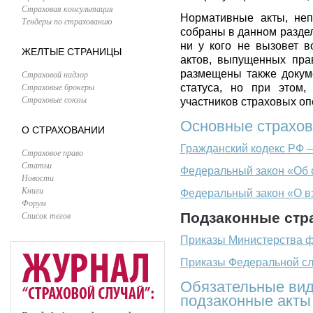
Страховая консультация
Нормативные акты, неп
Тендеры по страхованию
собраны в данном раздел
ни у кого не вызовет в
ЖЕЛТЫЕ СТРАНИЦЫ
актов, выпущенных пра
размещены также докум
Страховой надзор
Страховые брокеры
статуса, но при этом
Страховые союзы
участников страховых оп
Основные страхов
О СТРАХОВАНИИ
Гражданский кодекс РФ 
Страховое право
Статьи
Федеральный закон «Об 
Новости
Книги
Федеральный закон «О в
Форум
Список тегов
Подзаконные стр
Приказы Министерства 
Приказы Федеральной сл
Обязательные вид
подзаконные акты