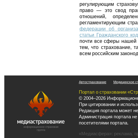
регулирующим страхову
право — это свод прав
отношений, определе
регламентирующим стра
федерации об организа
статьи Гражданского ко
почти все сферы нашей ж
тем, что страхование, т
всем российским законод
Автострахование
Медицинское с
Портал о страховании «Ст
© 2004–2026 Информационн
При цитировании и использ
Редакция портала может не
Администрация портала не
посетителями портала.
«Медиасфера»:
реклама
,
п