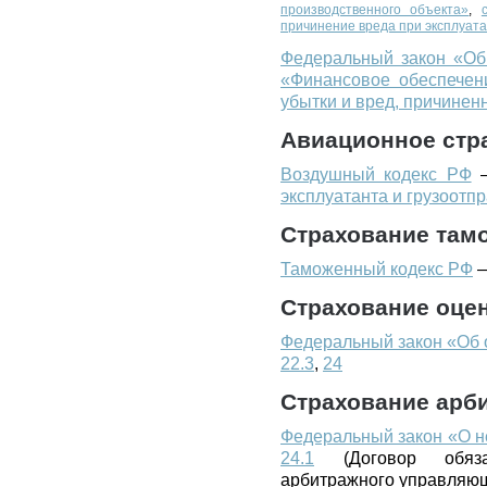
производственного объекта»
,
причинение вреда при эксплуата
Федеральный закон «Об
«Финансовое обеспечени
убытки и вред, причине
Авиационное стр
Воздушный кодекс РФ
эксплуатанта и грузоотп
Страхование там
Таможенный кодекс РФ
Страхование оце
Федеральный закон «Об 
22.3
,
24
Страхование арб
Федеральный закон «О не
24.1
(Договор обязат
арбитражного управляю