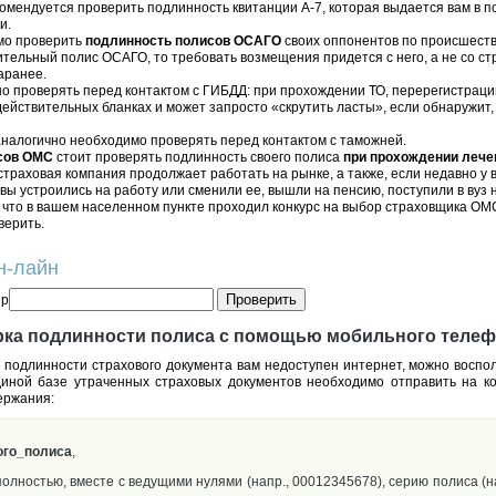
омендуется проверить подлинность квитанции А-7, которая выдается вам в 
и.
мо проверить
подлинность полисов ОСАГО
своих оппонентов по происшеств
тельный полис ОСАГО, то требовать возмещения придется с него, а не со ст
аранее.
о проверять перед контактом с ГИБДД: при прохождении ТО, перерегистрации 
йствительных бланках и может запросто «скрутить ласты», если обнаружит,
налогично необходимо проверять перед контактом с таможней.
сов ОМС
стоит проверять подлинность своего полиса
при прохождении лече
страховая компания продолжает работать на рынке, а также, если недавно у
(вы устроились на работу или сменили ее, вышли на пенсию, поступили в вуз 
е, что в вашем населенном пункте проходил конкурс на выбор страховщика ОМС
верить.
н-лайн
ер
рка подлинности полиса с помощью мобильного теле
 подлинности страхового документа вам недоступен интернет, можно воспол
диной базе утраченных страховых документов необходимо отправить на к
ержания:
ого_полиса
,
олностью, вместе с ведущими нулями (напр., 00012345678), серию полиса (н