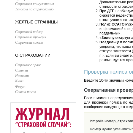
Дополнительно рек
Страховая консультация
стоимости страховк
Тендеры по страхованию
При ДТП
необходи
окажется недействи
этом лучше знать з
ЖЕЛТЫЕ СТРАНИЦЫ
Полис ОСАГО
нужн
информацией о неде
Страховой надзор
поддельный.
Страховые брокеры
«Зеленую карту»
а
Страховые союзы
Владельцам поли
уверены, что ваша 
статуса занятости 
О СТРАХОВАНИИ
п.). Если вы знает
рекомендуется про
Страховое право
Статьи
Проверка полиса о
Новости
Книги
Введите 10-ти значный ном
Форум
Оперативная прове
Список тегов
Если в момент определения
Для проверки полиса по е
сообщение следующего сод
hmpolis номер_страхов
номер нужно указывать п