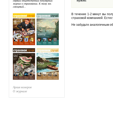
Первый общедоступный популярный
нужно
.
журнал о страховании. К тому же,
глянцевый...
В течение 1-2 минут вы по
страховой компанией. Естес
Не забудьте аналогичным о
Архив номеров
О журнале