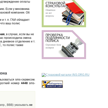
подтверждение оплаты
СТРАХОВОЙ
КОНСУЛЬТАНТ
ию. Если у виновника
Ответим
раховой компании. Об
на все
вопросы
и т. п. ГАИ обладает
 что ваш полис
ния
, в случае, если вы не
ПРОВЕРКА
 вас происходила смена
ПОДЛИННОСТИ
ПОЛИСА
на дневное отделение и т.
Огромная база
, то полис также
номеров
фона
ьзоваться sms-сервисом.
ороткий номер
4448
sms-
апр., ВВВ) указывать
не