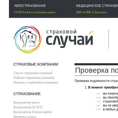
АВТОСТРАХОВАНИЕ
МЕДИЦИНСКОЕ СТРАХОВ
ОСАГО
•
Каско
•
Зеленая карта
ДМС
•
ОМС
•
Туристов
СТРАХОВЫЕ КОМПАНИИ
Проверка п
Список страховых компаний
Рейтинг страховых компаний
Проверка подлинности страх
Отзывы о страховых компаниях
В момент приобре
СТРАХОВАНИЕ
вы покупа
вы приобр
страховой
Калькулятор каско
вы не уве
Калькулятор ОСАГО
в любых д
Калькулятор Зеленая карта
Проверка полиса