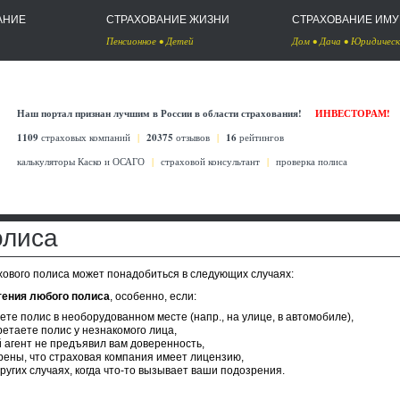
АНИЕ
СТРАХОВАНИЕ ЖИЗНИ
СТРАХОВАНИЕ ИМ
Пенсионное
•
Детей
Дом
•
Дача
•
Юридическ
Наш портал признан лучшим в России в области страхования!
ИНВЕСТОРАМ!
1109
страховых компаний
|
20375
отзывов
|
16
рейтингов
калькуляторы Каско
и
ОСАГО
|
страховой консультант
|
проверка полиса
олиса
ового полиса может понадобиться в следующих случаях:
тения любого полиса
, особенно, если:
ете полис в необорудованном месте (напр., на улице, в автомобиле),
етаете полис у незнакомого лица,
 агент не предъявил вам доверенность,
рены, что страховая компания имеет лицензию,
ругих случаях, когда что-то вызывает ваши подозрения.