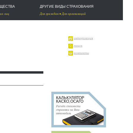
УЩЕСТВА
ДРУГИЕ ВИДЫ СТРАХОВАНИЯ
их лиц
Для граждан
•
Для организаций
авторизация
поиск
контакты
КАЛЬКУЛЯТОР
КАСКО,ОСАГО
Расчёт стоимости
страховки на Ваш
автомобиль