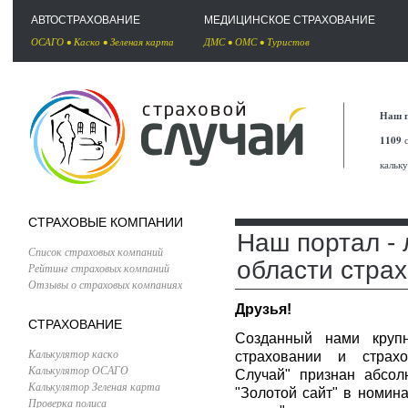
АВТОСТРАХОВАНИЕ
МЕДИЦИНСКОЕ СТРАХОВАНИЕ
ОСАГО
•
Каско
•
Зеленая карта
ДМС
•
ОМС
•
Туристов
Наш п
1109
с
кальк
СТРАХОВЫЕ КОМПАНИИ
Наш портал - 
Список страховых компаний
области страх
Рейтинг страховых компаний
Отзывы о страховых компаниях
Друзья!
СТРАХОВАНИЕ
Созданный нами круп
Калькулятор каско
страховании и страх
Калькулятор ОСАГО
Случай" признан абсол
Калькулятор Зеленая карта
"Золотой сайт" в номина
Проверка полиса