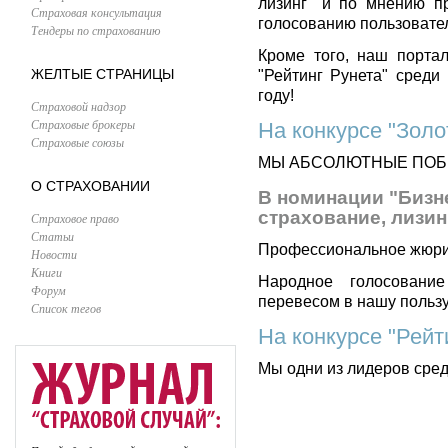
лизинг" и по мнению п
Страховая консультация
голосованию пользовате
Тендеры по страхованию
Кроме того, наш портал
ЖЕЛТЫЕ СТРАНИЦЫ
"Рейтинг Рунета" среди
году!
Страховой надзор
Страховые брокеры
На конкурсе "Золо
Страховые союзы
МЫ АБСОЛЮТНЫЕ ПОБ
О СТРАХОВАНИИ
В номинации "Бизне
страхование, лизин
Страховое право
Статьи
Профессиональное жюри 
Новости
Книги
Народное голосование
Форум
перевесом в нашу пользу
Список тегов
На конкурсе "Рейт
Мы одни из лидеров сред