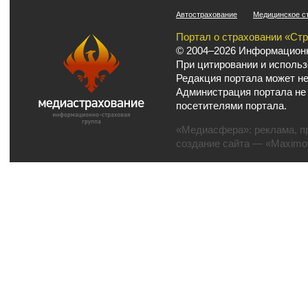
Автострахование
Медицинское с
Портал о страховании «Ст
© 2004–2026 Информационн
При цитировании и использ
Редакция портала может не
Администрация портала не
посетителями портала.
«Медиасфера»:
реклама
,
п
создание сайта
— «Maximov