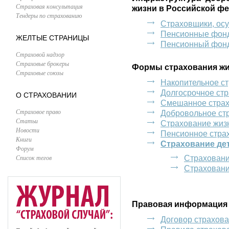
Страховая консультация
жизни в Российской ф
Тендеры по страхованию
Страховщики, ос
Пенсионные фон
ЖЕЛТЫЕ СТРАНИЦЫ
Пенсионный фон
Страховой надзор
Страховые брокеры
Формы страхования ж
Страховые союзы
Накопительное с
Долгосрочное ст
О СТРАХОВАНИИ
Смешанное страх
Страховое право
Добровольное ст
Статьи
Страхование жиз
Новости
Пенсионное стра
Книги
Страхование де
Форум
Список тегов
Страховани
Страховани
Правовая информация
Договор страхов