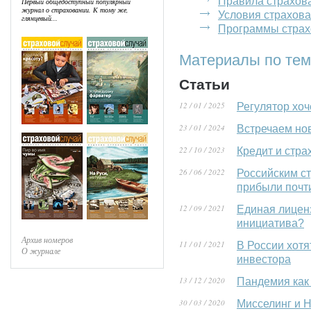
Правила страхов
Первый общедоступный популярный
журнал о страховании. К тому же,
Условия страхов
глянцевый...
Программы страх
Материалы по тем
Статьи
12 / 01 / 2025
Регулятор хо
23 / 01 / 2024
Встречаем но
22 / 10 / 2023
Кредит и стра
26 / 06 / 2022
Российским ст
прибыли почти
12 / 09 / 2021
Единая лицен
инициатива?
Архив номеров
11 / 01 / 2021
В России хот
О журнале
инвестора
13 / 12 / 2020
Пандемия как
30 / 03 / 2020
Мисселинг и 