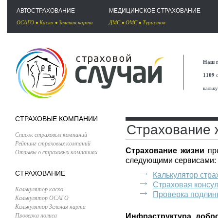
АВТОСТРАХОВАНИЕ
МЕДИЦИНСКОЕ СТРАХОВАНИЕ
ОСАГО
•
Каско
•
Зеленая карта
ДМС
•
ОМС
•
Туристов
Наш п
1109
с
кальк
СТРАХОВЫЕ КОМПАНИИ
Страхование 
Список страховых компаний
Рейтинг страховых компаний
Страхование жизни
пре
Отзывы о страховых компаниях
следующими сервисами:
СТРАХОВАНИЕ
Калькулятор стра
Страховая консу
Калькулятор каско
Проверка подлин
Калькулятор ОСАГО
Калькулятор Зеленая карта
Проверка полиса
Инфраструктура добро