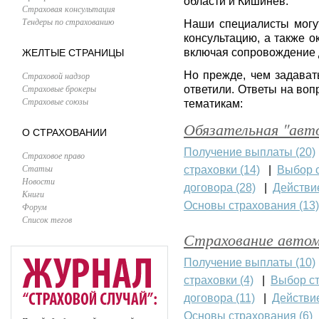
области и Кишинев.
Страховая консультация
Тендеры по страхованию
Наши специалисты могут
консультацию, а также 
включая сопровождение д
ЖЕЛТЫЕ СТРАНИЦЫ
Но прежде, чем задават
Страховой надзор
Страховые брокеры
ответили. Ответы на во
Страховые союзы
тематикам:
Обязательная "авт
О СТРАХОВАНИИ
Получение выплаты (20)
Страховое право
Статьи
страховки (14)
|
Выбор с
Новости
договора (28)
|
Действие
Книги
Основы страхования (13)
Форум
Список тегов
Страхование авто
Получение выплаты (10)
страховки (4)
|
Выбор ст
договора (11)
|
Действие
Основы страхования (6)