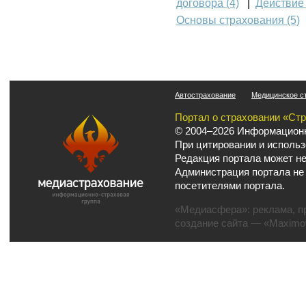
договора (4)
|
Действие 
Основы страхования (5)
Автострахование
Медицинское с
Портал о страховании «Ст
© 2004–2026 Информационн
При цитировании и использ
Редакция портала может не
Администрация портала не
посетителями портала.
«Медиасфера»:
реклама
,
п
создание сайта
— «Maximov