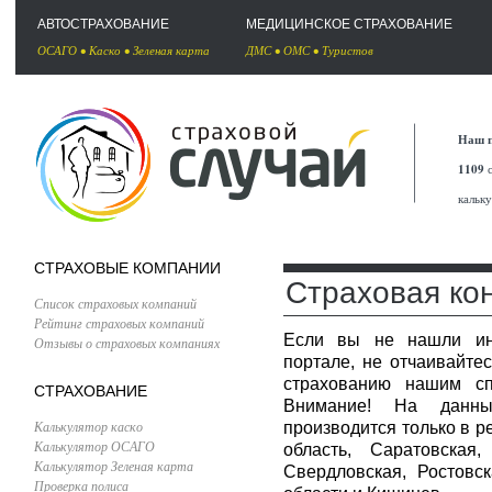
АВТОСТРАХОВАНИЕ
МЕДИЦИНСКОЕ СТРАХОВАНИЕ
ОСАГО
•
Каско
•
Зеленая карта
ДМС
•
ОМС
•
Туристов
Наш п
1109
с
кальк
СТРАХОВЫЕ КОМПАНИИ
Страховая ко
Список страховых компаний
Рейтинг страховых компаний
Если вы не нашли и
Отзывы о страховых компаниях
портале, не отчаивайте
страхованию нашим сп
СТРАХОВАНИЕ
Внимание! На данны
Калькулятор каско
производится только в р
Калькулятор ОСАГО
область, Саратовская,
Калькулятор Зеленая карта
Свердловская, Ростовск
Проверка полиса