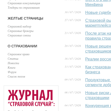
Страховая консультация
Минфина
Тендеры по страхованию
30 / 07 / 2026
Новые судебн
ЖЕЛТЫЕ СТРАНИЦЫ
27 / 07 / 2026
Страховой ры
маркетплейс
Страховой надзор
Страховые брокеры
23 / 07 / 2026
После атак н
Страховые союзы
правила стра
20 / 07 / 2026
О СТРАХОВАНИИ
Новые решени
страховщиков
Страховое право
Статьи
16 / 07 / 2026
Реалии росси
Новости
13 / 07 / 2026
Как страхова
Книги
Форум
бизнеса
Список тегов
09 / 07 / 2026
Продуктовые 
сегменте доб
06 / 07 / 2026
Новые риски 
страховщики
04 / 07 / 2026
Конкуренция 