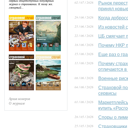
Первый общедоступный популярный
02 / 07 / 2026
Рынок перест
журнал о страховании. К тому же,
глянцевый...
принял новы
29 / 06 / 2026
Когда доброс
25 / 06 / 2026
Из новостей 
22 / 06 / 2026
ЦБ смягчает 
18 / 06 / 2026
Почему НКР п
15 / 06 / 2026
Еще раз о гр
11 / 06 / 2026
Почему страх
отличаются в
08 / 06 / 2026
Военные риск
04 / 06 / 2026
Страховой по
сервисы
Архив номеров
01 / 06 / 2026
Маркетплейсы 
О журнале
купить «Росг
28 / 05 / 2026
Споры о лими
25 / 05 / 2026
Страховщики 