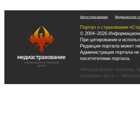
Автострахование
Медицинское с
Портал о страховании «Ст
© 2004–2026 Информационн
При цитировании и использ
Редакция портала может не
Администрация портала не
посетителями портала.
«Медиасфера»:
реклама
,
п
создание сайта
— «Maximov