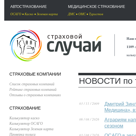
АВТОСТРАХОВАНИЕ
МЕДИЦИНСКОЕ СТРАХОВАНИЕ
ОСАГО
•
Каско
•
Зеленая карта
ДМС
•
ОМС
•
Туристов
Наш п
1109
с
кальк
СТРАХОВЫЕ КОМПАНИИ
НОВОСТИ по 
Список страховых компаний
Рейтинг страховых компаний
Отзывы о страховых компаниях
03 / 11 / 2009
Дмитрий Зинл
СТРАХОВАНИЕ
Медицина», в
Калькулятор каско
06 / 08 / 2026
Аграриям нап
Калькулятор ОСАГО
сезоном
Калькулятор Зеленая карта
Проверка полиса
03 / 08 / 2026
ОСАГО в авгу