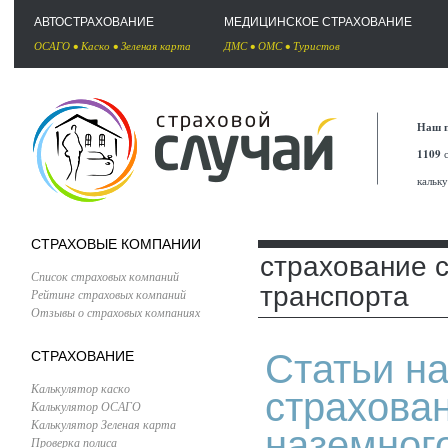
АВТОСТРАХОВАНИЕ
МЕДИЦИНСКОЕ СТРАХОВАНИЕ
ОСАГО
•
Каско
•
Зеленая карта
ДМС
•
ОМС
•
Туристов
Наш п
1109
с
кальк
СТРАХОВЫЕ КОМПАНИИ
страхование 
Список страховых компаний
транспорта
Рейтинг страховых компаний
Отзывы о страховых компаниях
Статьи на
СТРАХОВАНИЕ
Калькулятор каско
страхова
Калькулятор ОСАГО
Калькулятор Зеленая карта
наземног
Проверка полиса