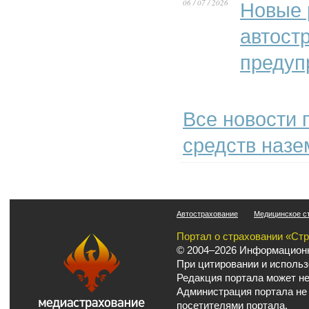
06 / 07 / 2026
Новые 
автост
предуп
Все новости 
средств назе
Автострахование
Медицинское с
Портал о страховании «Ст
© 2004–2026 Информационн
При цитировании и использ
Редакция портала может не
Администрация портала не
посетителями портала.