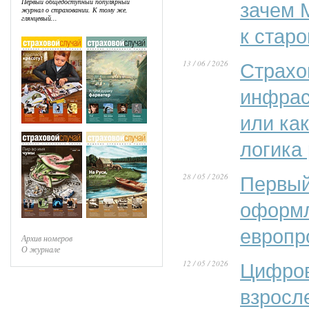
Первый общедоступный популярный
зачем 
журнал о страховании. К тому же,
глянцевый...
к стар
13 / 06 / 2026
Страхо
инфрас
или ка
логика
28 / 05 / 2026
Первый
оформл
европр
Архив номеров
О журнале
12 / 05 / 2026
Цифров
взросл