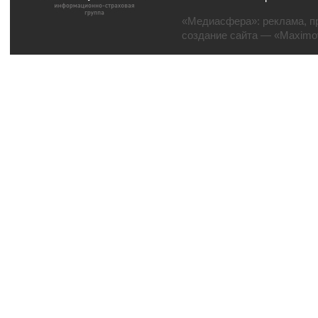
«Медиасфера»:
реклама
,
п
создание сайта
— «Maximov