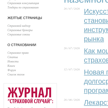
Страховая консультация
Тендеры по страхованию
26 / 07 / 2026
Искусс
ЖЕЛТЫЕ СТРАНИЦЫ
станов
Страховой надзор
инстру
Страховые брокеры
Страховые союзы
рынка
О СТРАХОВАНИИ
26 / 07 / 2026
Как мо
Страховое право
Статьи
страхо
Новости
Книги
12 / 07 / 2026
Форум
Новая 
Список тегов
долгос
програ
26 / 06 / 2026
Лекарс