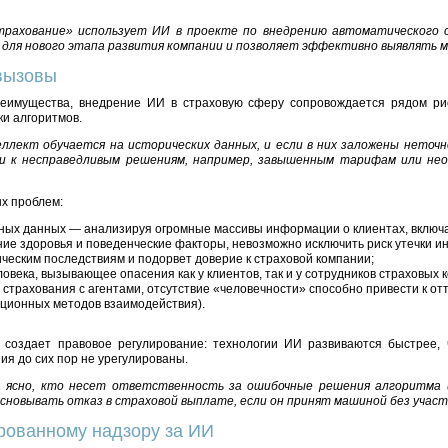
ахование» использует ИИ в проекте по внедрению автоматического с
для нового этапа развития компании и позволяет эффективно выявлять м
вызовы
еимущества, внедрение ИИ в страховую сферу сопровождается рядом рис
и алгоритмов.
ллект обучается на исторических данных, и если в них заложены неточн
и к несправедливым решениям, например, завышенным тарифам или нео
х проблем:
ных данных — анализируя огромные массивы информации о клиентах, включ
ние здоровья и поведенческие факторы, невозможно исключить риск утечки и
ческим последствиям и подорвет доверие к страховой компании;
овека, вызывающее опасения как у клиентов, так и у сотрудников страховых
 страхования с агентами, отсутствие «человечности» способно привести к от
ционных методов взаимодействия).
создает правовое регулирование: технологии ИИ развиваются быстрее, 
ия до сих пор не урегулированы.
а ясно, кто несет ответственность за ошибочные решения алгоритма 
сновывать отказ в страховой выплате, если он принят машиной без участ
ированному надзору за ИИ