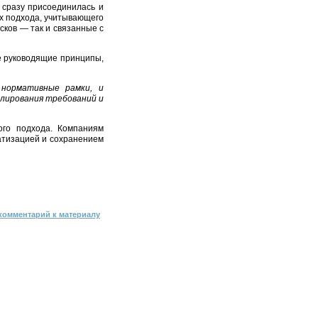
 сразу присоединилась и
ах подхода, учитывающего
сков — так и связанные с
е руководящие принципы,
 нормативные рамки, и
блирования требований и
ого подхода. Компаниям
атизацией и сохранением
комментарий к материалу