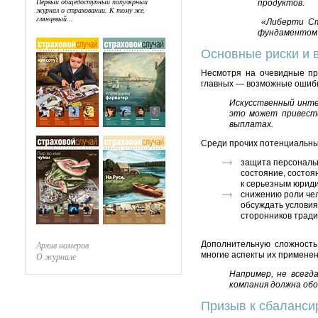
Первый общедоступный популярный
продуктов.
журнал о страховании. К тому же,
глянцевый...
«Либерти Стр
фундаментом 
Основные риски и 
Несмотря на очевидные пр
главных — возможные ошибк
Искусственный инте
это может привест
выплатах.
Среди прочих потенциальны
защита персональ
состояние, состоя
к серьезным юриди
снижению роли чел
обсуждать условия
сторонников тради
Архив номеров
Дополнительную сложность 
многие аспекты их применен
О журнале
Например, не всегд
компания должна обо
Призыв к сбаланс