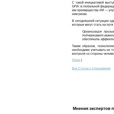
С такой инициативой высту
GFIA: в глобальной федерац
как преимущества ИИ — улуч
ним риски.
В сегодняшней ситуации од
которые могут стать на пут
Организация призы
подчеркивает важно
обеспечить эффекти
Таким образом, технологи
необходимо учитывать не т
контроля со стороны челове
Share
|
Все Статьи о страховании
Мнения экспертов 