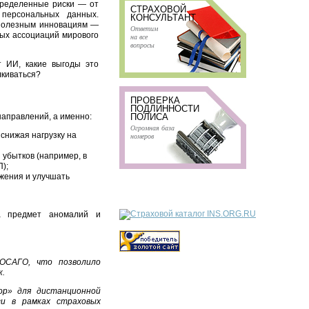
определенные риски — от
СТРАХОВОЙ
персональных данных.
КОНСУЛЬТАНТ
 полезным инновациям —
Ответим
ных ассоциаций мирового
на все
вопросы
т ИИ, какие выгоды это
лкиваться?
ПРОВЕРКА
ПОДЛИННОСТИ
направлений, а именно:
ПОЛИСА
Огромная база
снижая нагрузку на
номеров
убытков (например, в
);
жения и улучшать
а предмет аномалий и
ОСАГО, что позволило
к.
ор» для дистанционной
ги в рамках страховых