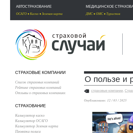
АВТОСТРАХОВАНИЕ
МЕДИЦИНСКОЕ СТРАХОВ
ОСАГО
•
Каско
•
Зеленая карта
ДМС
•
ОМС
•
Туристов
СТРАХОВЫЕ КОМПАНИИ
О пользе и 
Список страховых компаний
Рейтинг страховых компаний
страховые компании
,
Стра
Отзывы о страховых компаниях
Опубликовано: 12 / 03 / 2025
СТРАХОВАНИЕ
Калькулятор каско
Калькулятор ОСАГО
Калькулятор Зеленая карта
Проверка полиса