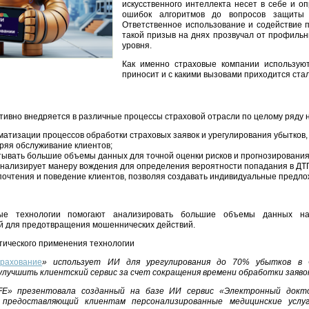
искусственного интеллекта несет в себе и 
ошибок алгоритмов до вопросов защиты 
Ответственное использование и содействие
такой призыв на днях прозвучал от профиль
уровня.
Как именно страховые компании использую
приносит и с какими вызовами приходится ста
тивно внедряется в различные процессы страховой отрасли по целому ряду 
матизации процессов обработки страховых заявок и урегулирования убытков, 
оряя обслуживание клиентов;
ывать большие объемы данных для точной оценки рисков и прогнозирования 
нализирует манеру вождения для определения вероятности попадания в ДТП
очтения и поведение клиентов, позволяя создавать индивидуальные предло
ные технологии помогают анализировать большие объемы данных н
й для предотвращения мошеннических действий.
ического применения технологии
рахование
» использует ИИ для урегулирования до 70% убытков в 
лучшить клиентский сервис за счет сокращения времени обработки заяво
FE» презентовала созданный на базе ИИ сервис «Электронный докт
, предоставляющий клиентам персонализированные медицинские услу