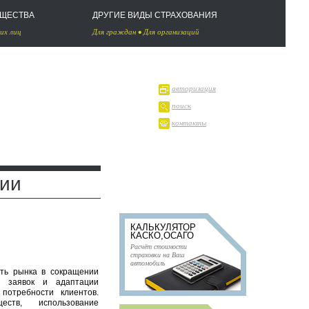
УЩЕСТВА
ДРУГИЕ ВИДЫ СТРАХОВАНИЯ
их лиц
Для граждан
•
Для организаций
авторизация
поиск
контакты
нии
КАЛЬКУЛЯТОР
КАСКО,ОСАГО
Расчёт стоимости
страховки на Ваш
автомобиль
ть рынка в сокращении
и заявок и адаптации
потребности клиентов.
ств, использование