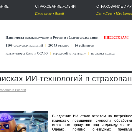
АНИЕ
СТРАХОВАНИЕ ЖИЗНИ
СТРАХОВАНИЕ ИМ
Пенсионное
•
Детей
Дом
•
Дача
•
Юридическ
Наш портал признан лучшим в России в области страхования!
ИНВЕСТОРАМ!
1109
страховых компаний
|
20375
отзывов
|
16
рейтингов
калькуляторы Каско
и
ОСАГО
|
страховой консультант
|
проверка полиса
рисках ИИ-технологий в страхова
хование в России
Внедрение ИИ стало ответом на потребнос
издержек, повышении скорости обработк
страховых продуктов под индивидуальные 
Однако, помимо очевидных преимуще