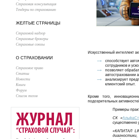
Страховая консультация
Тендеры по страхованию
ЖЕЛТЫЕ СТРАНИЦЫ
Страховой надзор
Страховые брокеры
Страховые союзы
Искусственный интеллект ак
О СТРАХОВАНИИ
способствует авто
сотрудников и уск
Страховое право
позволяет обрабат
Статьи
автостраховании а
Новости
анализирует предп
Книги
клиентский опыт.
Форум
Список тегов
Кроме того, инновацион
подозрительных активносте
Примеры практ
СК «
АльфаСт
существенно у
«КАПИТАЛ LI
диагностики