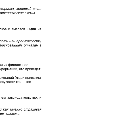
коринга, который стал
ошеннические схемы.
ков и вызовов. Один из
ости или предвзятость,
боснованным отказам в
ая их финансовое
нформации, что приведет
 компаний (люди привыкли
току части клиентов —
чем законодательство, и
и как именно страховая
ия человека.