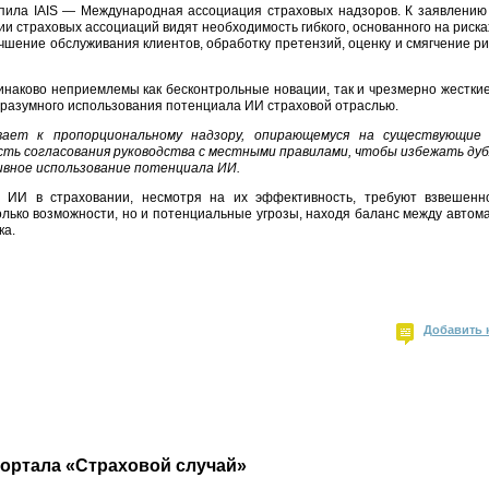
пила IAIS — Международная ассоциация страховых надзоров. К заявлению
ии страховых ассоциаций видят необходимость гибкого, основанного на риск
шение обслуживания клиентов, обработку претензий, оценку и смягчение ри
инаково неприемлемы как бесконтрольные новации, так и чрезмерно жестки
и разумного использования потенциала ИИ страховой отраслью.
вает к пропорциональному надзору, опирающемуся на существующие
сть согласования руководства с местными правилами, чтобы избежать ду
вное использование потенциала ИИ.
и ИИ в страховании, несмотря на их эффективность, требуют взвешенн
олько возможности, но и потенциальные угрозы, находя баланс между автом
ка.
Добавить 
портала «Страховой случай»