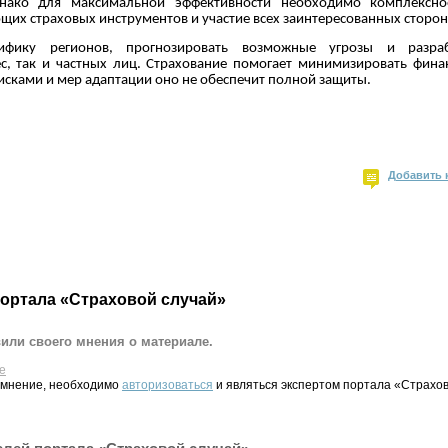
нако для максимальной эффективности необходимо комплексно
щих страховых инструментов и участие всех заинтересованных сторон
ифику регионов, прогнозировать возможные угрозы и разра
с, так и частных лиц. Страхование помогает минимизировать фина
исками и мер адаптации оно не обеспечит полной защиты.
Добавить 
портала «Страховой случай»
вили своего мнения о материале.
е
 мнение, необходимо
авторизоваться
и являться экспертом портала «Страхов