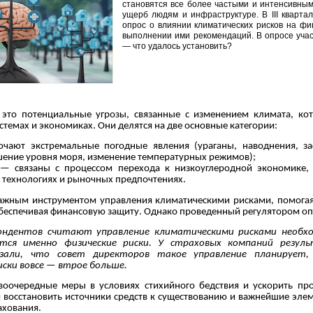
становятся все более частыми и интенсивным
ущерб людям и инфраструктуре. В III кварта
опрос о влиянии климатических рисков на фи
выполнении ими рекомендаций. В опросе учас
— что удалось установить?
это потенциальные угрозы, связанные с изменением климата, кот
истемах и экономиках. Они делятся на две основные категории:
ючают экстремальные погодные явления (ураганы, наводнения, за
ение уровня моря, изменение температурных режимов);
 — связаны с процессом перехода к низкоуглеродной экономике,
, технологиях и рыночных предпочтениях.
важным инструментом управления климатическими рисками, помогая
беспечивая финансовую защиту. Однако проведенный регулятором оп
пондентов считают управление климатическими рисками необх
тся именно физические риски. У страховых компаний резул
зали, что совет директоров такое управление планирует
ски вовсе — втрое больше.
оочередные меры в условиях стихийного бедствия и ускорить про
 восстановить источники средств к существованию и важнейшие эле
ахования.