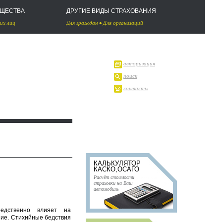
УЩЕСТВА
ДРУГИЕ ВИДЫ СТРАХОВАНИЯ
их лиц
Для граждан
•
Для организаций
авторизация
поиск
контакты
КАЛЬКУЛЯТОР
КАСКО,ОСАГО
Расчёт стоимости
страховки на Ваш
автомобиль
едственно влияет на
ние. Стихийные бедствия