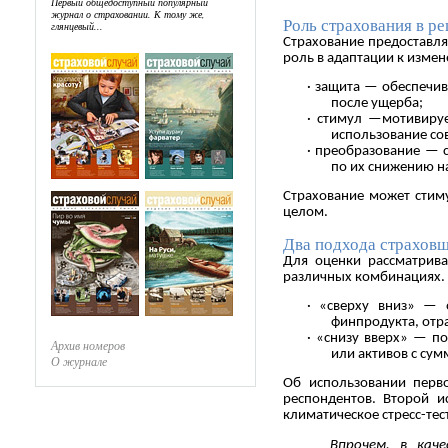
Первый общедоступный популярный
журнал о страховании. К тому же,
Роль страхования в р
глянцевый...
Страхование предоставля
роль в адаптации к изме
· защита — обеспечив
после ущерба;
· стимул —мотивируе
использование со
· преобразование — 
по их снижению н
Страхование может стиму
целом.
Два подхода страхов
Для оценки рассматрива
различных комбинациях. 
· «сверху вниз» — 
финпродукта, отр
· «снизу вверх» — п
Архив номеров
или активов с сум
О журнале
Об использовании перв
респондентов. Второй и
климатическое стресс-те
Впрочем, в кач