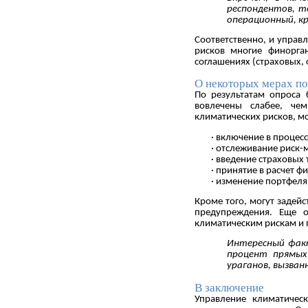
респондентов, т
операционный, кр
Соответственно, и управ
рисков многие финорга
соглашениях (страховых,
О некоторых мерах п
По результатам опроса
вовлечены слабее, чем
климатических рисков, 
· включение в процес
· отслеживание риск-
· введение страховых
· принятие в расчет ф
· изменение портфеля
Кроме того, могут задей
предупреждения. Еще 
климатическим рискам и 
Интересный факт
процент прямых
ураганов, вызва
В заключение
Управление климатичес