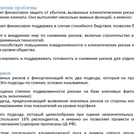
ешении проблемы
ет финансовую защиту от убытков, вызванных климатическими риска
нению климата. Оно выполняет несколько важных функций, а именно:
ает финансовую поддержку в случае стихийного бедствия, позволяя 
т к внедрению мер по снижению рисков, включая строительство у
временных технологий;
способствует повышению осведомленности о климатических рисках 
а уровне общества.
лировать и поддерживать готовность и снижение рисков для отдел
щиков
емых рисков у финорганизаций есть два подхода, которые на пра
Это подходы по схемам, условно называемые:
оценка степени подверженности рискам на базе ключевых факто
асль экономики);
одход, предполагающий выявление значимых рисков со стороны ко
мированием этих показателей на уровне портфеля.
ого подхода, который целесообразен при оценке незначительных
спользуют 16% респондентов, и именно он позволяет провести о
стирование (сценарии прописаны ЦБ РФ).
естве отдельного климатический риск в рамках опроса приз