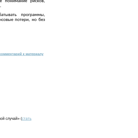
е понимание рисков,
.
батывать программы,
нсовые потери, но без
комментарий к материалу
ой случай» (
стать