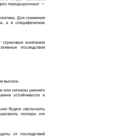
ерез традиционные —
олитике. Для снижения
а, а в специфических
у страховые компании
ативные последствия
ее высока.
и или сигналы раннего
ения устойчивости к
димо будет увеличить
сировать потери от
щиты от последствий