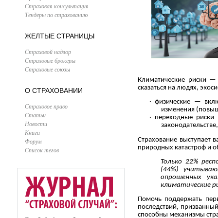
Страховая консультация
Тендеры по страхованию
ЖЕЛТЫЕ СТРАНИЦЫ
Страховой надзор
Страховые брокеры
Страховые союзы
Климатические риски — 
сказаться на людях, экос
О СТРАХОВАНИИ
· физические — вкл
Страховое право
изменения (повыш
Статьи
· переходные риски
Новости
законодательстве
Книги
Страхование выступает 
Форум
природных катастроф и о
Список тегов
Только 22% рес
(44%) учитываю
опрошенных ука
климатические ри
Помочь поддержать перв
последствий, призванный
способны механизмы стр