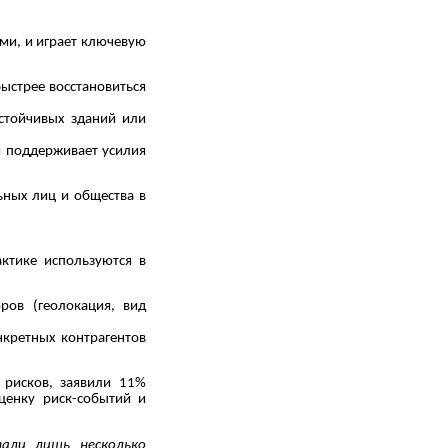
ми, и играет ключевую
быстрее восстановиться
стойчивых зданий или
и поддерживает усилия
ьных лиц и общества в
ктике используются в
ров (геолокация, вид
нкретных контрагентов
 рисков, заявили 11%
ценку риск-событий и
нали лишь несколько