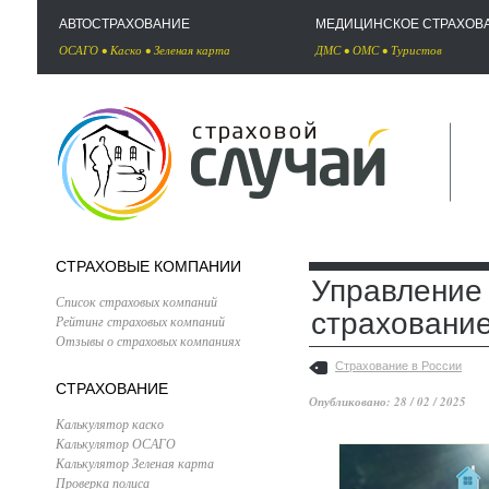
АВТОСТРАХОВАНИЕ
МЕДИЦИНСКОЕ СТРАХОВ
ОСАГО
•
Каско
•
Зеленая карта
ДМС
•
ОМС
•
Туристов
СТРАХОВЫЕ КОМПАНИИ
Управление
Список страховых компаний
страховани
Рейтинг страховых компаний
Отзывы о страховых компаниях
Страхование в России
СТРАХОВАНИЕ
Опубликовано: 28 / 02 / 2025
Калькулятор каско
Калькулятор ОСАГО
Калькулятор Зеленая карта
Проверка полиса