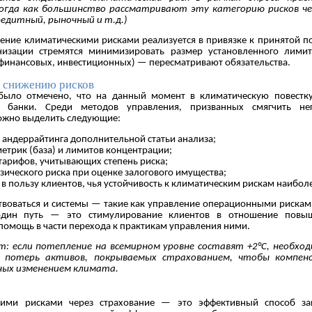
огда как большинство рассматривают эту категорию рисков ч
едитный, рыночный и т.д.)
ление климатическими рисками реализуется в привязке к принятой п
низации стремятся минимизировать размер установленного лимит
 финансовых, инвестиционных) — пересматривают обязательства.
о снижению рисков
 было отмечено, что на данный момент в климатическую повестк
 банки. Среди методов управления, призванных смягчить нег
можно выделить следующие:
с андеррайтинга дополнительной статьи анализа;
метрик (база) и лимитов концентрации;
 тарифов, учитывающих степень риска;
изического риска при оценке залогового имущества;
 в пользу клиентов, чья устойчивость к климатическим рискам наибол
ствоваться и системы — такие как управление операционными рискам
один путь — это стимулирование клиентов в отношение повыш
помощь в части перехода к практикам управления ними.
: если потепление на всемирном уровне составят +2°C, необхо
 потерь активов, покрываемых страхованием, чтобы компен
нных изменением климата.
кими рисками через страхование — это эффективный способ за