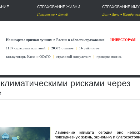
АНИЕ
СТРАХОВАНИЕ ЖИЗНИ
СТРАХОВАНИЕ ИМ
Пенсионное
•
Детей
Дом
•
Дача
•
Юридическ
Наш портал признан лучшим в России в области страхования!
ИНВЕСТОРАМ!
1109
страховых компаний
|
20375
отзывов
|
16
рейтингов
калькуляторы Каско
и
ОСАГО
|
страховой консультант
|
проверка полиса
 климатическими рисками через
е
Изменение климата сегодня оно непоср
повседневную жизнь, экономику и благосостоя