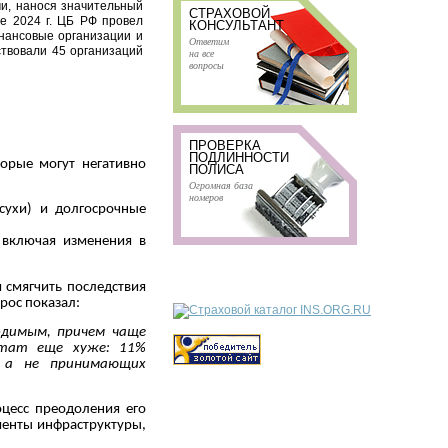
и, нанося значительный
СТРАХОВОЙ
ле 2024 г. ЦБ РФ провел
КОНСУЛЬТАНТ
нансовые организации и
Ответим
твовали 45 организаций
на все
вопросы
ПРОВЕРКА
ПОДЛИННОСТИ
орые могут негативно
ПОЛИСА
Огромная база
номеров
сухи) и долгосрочные
 включая изменения в
 смягчить последствия
рос показал:
одимым, причем чаще
ьтат еще хуже: 11%
, а не принимающих
цесс преодоления его
менты инфраструктуры,