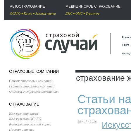
АВТОСТРАХОВАНИЕ
МЕДИЦИНСКОЕ СТРАХОВАНИЕ
ОСАГО
•
Каско
•
Зеленая карта
ДМС
•
ОМС
•
Туристов
Наш п
1109
с
кальк
СТРАХОВЫЕ КОМПАНИИ
страхование 
Список страховых компаний
Рейтинг страховых компаний
Отзывы о страховых компаниях
Статьи на
СТРАХОВАНИЕ
страхова
Калькулятор каско
Калькулятор ОСАГО
26 / 07 / 2026
Искусс
Калькулятор Зеленая карта
Проверка полиса