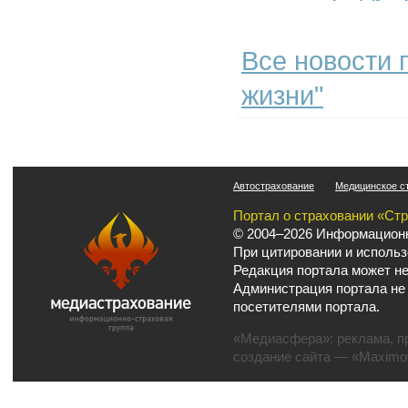
Все новости 
жизни"
Автострахование
Медицинское с
Портал о страховании «Ст
© 2004–2026 Информационн
При цитировании и использ
Редакция портала может не
Администрация портала не
посетителями портала.
«Медиасфера»:
реклама
,
п
создание сайта
— «Maximov