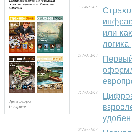
Первый общедоступный популярный
журнал о страховании. К тому же,
13 / 06 / 2026
Страхо
глянцевый...
инфрас
или ка
логика
28 / 05 / 2026
Первый
оформл
европр
12 / 05 / 2026
Цифров
Архив номеров
взросл
О журнале
удобен
25 / 04 / 2026