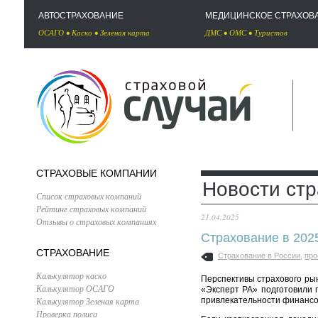
АВТОСТРАХОВАНИЕ
МЕДИЦИНСКОЕ СТРАХОВ
ОСАГО
•
Каско
•
Зеленая карта
ДМС
•
ОМС
•
Туристов
СТРАХОВЫЕ КОМПАНИИ
Новости ст
Список страховых компаний
Рейтинг страховых компаний
21.04.2025
Отзывы о страховых компаниях
Страхование в 2025
СТРАХОВАНИЕ
Страхование в России
,
про
Калькулятор каско
Перспективы страхового рын
Калькулятор ОСАГО
«Эксперт РА» подготовили 
Калькулятор Зеленая карта
привлекательности финансо
Проверка полиса