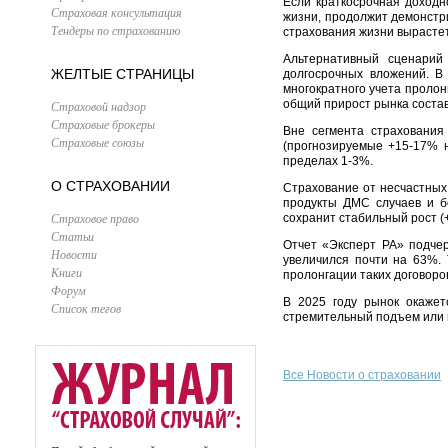
Если краткосрочная доходн
Страховая консультация
жизни, продолжит демонстр
Тендеры по страхованию
страхования жизни вырасте
Альтернативный сценарий
ЖЕЛТЫЕ СТРАНИЦЫ
долгосрочных вложений. В
многократного учета пролон
общий прирост рынка соста
Страховой надзор
Страховые брокеры
Вне сегмента страхования
Страховые союзы
(прогнозируемые +15-17% 
пределах 1-3%.
О СТРАХОВАНИИ
Страхование от несчастных
продукты ДМС случаев и б
Страховое право
сохранит стабильный рост (
Статьи
Отчет «Эксперт РА» подчер
Новости
увеличился почти на 63%.
Книги
пролонгации таких договоро
Форум
В 2025 году рынок окажетс
Список тегов
стремительный подъем или 
Все Новости о страховании