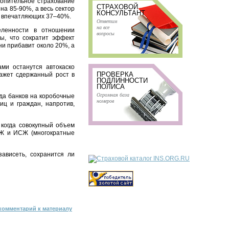
копительное страхование
СТРАХОВОЙ
а 85-90%, а весь сектор
КОНСУЛЬТАНТ
ь впечатляющих 37–40%.
Ответим
на все
еленности в отношении
вопросы
ы, что сократит эффект
ни прибавит около 20%, а
ми останутся автокаско
ПРОВЕРКА
ажет сдержанный рост в
ПОДЛИННОСТИ
ПОЛИСА
Огромная база
да банков на коробочные
номеров
ц и граждан, напротив,
 когда совокупный объем
СЖ и ИСЖ (многократные
зависеть, сохранится ли
комментарий к материалу