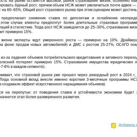
ость на рынке останется высокой, рынок страхования жизни, особенно на
ировать бурный рост, причем объем НСЖ может увеличиться почти вдвое — н
т на 60–65%. Общий рост страхового рынка при этом сценарии может достич
 предполагает снижение ставок по депозитам и ослабление неопред
 этом случае клиенты предпочтут более длительные страховые программ
гаций в статистике. Тогда рост НСЖ замедлится до 25–30%, страхование жиз
вит примерно 15%.
 жизни эксперты ждут умеренного роста — примерно на 10%. Драйвера
на фоне продаж новых автомобилей) и ДМС с ростом 25-27%. ОСАГО пок
 из-за падения объемов потребительского кредитования и активного перехо
олезней потеряет примерно 15%. Страхование имущества юридических ли
+7-8% в каждом сегменте).
кивает, что страховой рынок уже прошел через рекордный рост в 2024 г.,
 Тогда основной вклад внесли именно короткие 3-месячные программы Н
в создавали эффект искусственного наращивания объемов).
я на перепутье: от поведения ставок и устойчивости экономики будет 
начнется этап более размеренного развития.
Добавить 