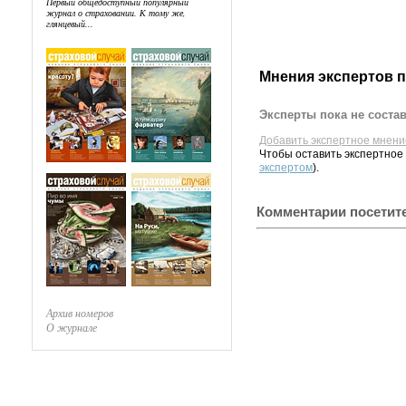
Первый общедоступный популярный
журнал о страховании. К тому же,
глянцевый...
Мнения экспертов 
Эксперты пока не соста
Добавить экспертное мнени
Чтобы оставить экспертное
экспертом
).
Комментарии посетит
Архив номеров
О журнале