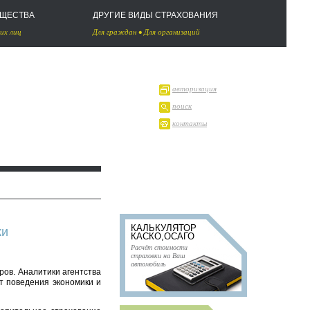
УЩЕСТВА
ДРУГИЕ ВИДЫ СТРАХОВАНИЯ
их лиц
Для граждан
•
Для организаций
авторизация
поиск
контакты
КАЛЬКУЛЯТОР
ки
КАСКО,ОСАГО
Расчёт стоимости
страховки на Ваш
автомобиль
ров. Аналитики агентства
т поведения экономики и