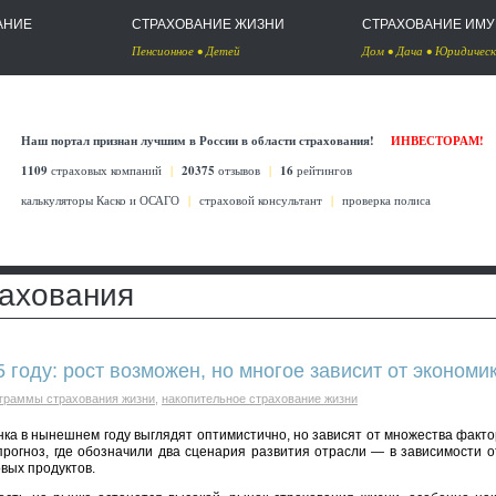
АНИЕ
СТРАХОВАНИЕ ЖИЗНИ
СТРАХОВАНИЕ ИМ
Пенсионное
•
Детей
Дом
•
Дача
•
Юридическ
Наш портал признан лучшим в России в области страхования!
ИНВЕСТОРАМ!
1109
страховых компаний
|
20375
отзывов
|
16
рейтингов
калькуляторы Каско
и
ОСАГО
|
страховой консультант
|
проверка полиса
рахования
 году: рост возможен, но многое зависит от экономи
граммы страхования жизни
,
накопительное страхование жизни
ка в нынешнем году выглядят оптимистично, но зависят от множества факто
прогноз, где обозначили два сценария развития отрасли — в зависимости о
вых продуктов.