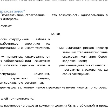
трахователям?
 коллективное страхование — это возможность одновременно за
х интересах.
олучают:
Банки
ости сотрудников — забота о
 работников укрепляет их
 компании и снижает текучесть
· минимизацию рисков невозвр
заемщик сталкивается с фин
 — например, страхование от
страховая компания бере
х заболеваний или несчастных
задолженности;
ет избежать судебных исков и
· увеличение доверия клиентов
т;
программы страхования, де
епутации — компания,
своих заемщиках.
ющая страховую защиту,
ак социально ответственная.
преимущества, коллективное страхование имеет нюансы, о которы
ателей принципиально:
ых партнеров {страховая компания должна быть стабильной и предо