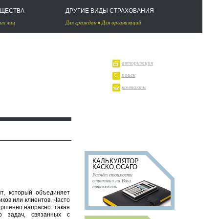
УЩЕСТВА
ДРУГИЕ ВИДЫ СТРАХОВАНИЯ
их лиц
Для граждан
•
Для организаций
авторизация
поиск
контакты
КАЛЬКУЛЯТОР
КАСКО,ОСАГО
Расчёт стоимости
страховки на Ваш
автомобиль
т, который объединяет
иков или клиентов. Часто
ершенно напрасно: такая
о задач, связанных с