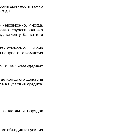
 промышленности важно
т.д.)
» невозможно. Иногда,
овых случаев, однако
у, клиенту банка или
вать комиссию — и она
 непросто, а комиссия
о 30-ти календарных
до конца его действия
ла на условия кредита.
о выплатам и порядок
ние объединяет усилия