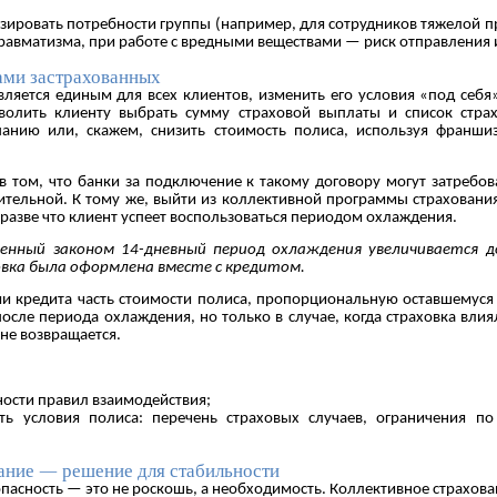
изировать потребности группы (например, для сотрудников тяжелой
равматизма, при работе с вредными веществами — риск отправления и 
ами застрахованных
ляется единым для всех клиентов, изменить его условия «под себя
волить клиенту выбрать сумму страховой выплаты и список страх
анию или, скажем, снизить стоимость полиса, используя франшиз
в том, что банки за подключение к такому договору могут затребо
тельной. К тому же, выйти из коллективной программы страхования
разве что клиент успеет воспользоваться периодом охлаждения.
енный законом 14-дневный период охлаждения увеличивается д
овка была оформлена вместе с кредитом.
 кредита часть стоимости полиса, пропорциональную оставшемуся 
осле периода охлаждения, но только в случае, когда страховка влия
не возвращается.
чности правил взаимодействия;
ить условия полиса: перечень страховых случаев, ограничения п
ание — решение для стабильности
пасность — это не роскошь, а необходимость. Коллективное страхова