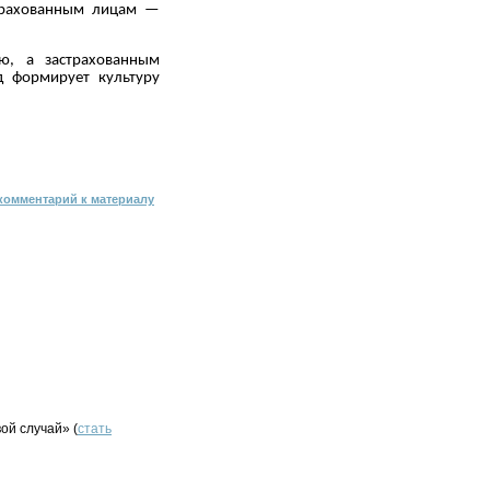
страхованным лицам —
ю, а застрахованным
д формирует культуру
комментарий к материалу
ой случай» (
стать