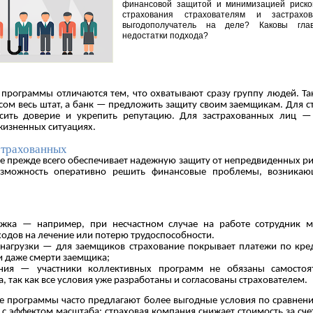
финансовой защитой и минимизацией рисков
страхования страхователям и застрахо
выгодополучатель на деле? Каковы гла
недостатки подхода?
программы отличаются тем, что охватывают сразу группу людей. Та
сом весь штат, а банк — предложить защиту своим заемщикам. Для ст
ысить доверие и укрепить репутацию. Для застрахованных лиц —
жизненных ситуациях.
страхованных
е прежде всего обеспечивает надежную защиту от непредвиденных ри
зможность оперативно решить финансовые проблемы, возникаю
ржка — например, при несчастном случае на работе сотрудник м
одов на лечение или потерю трудоспособности.
 нагрузки — для заемщиков страхование покрывает платежи по кред
и даже смерти заемщика;
ния — участники коллективных программ не обязаны самостоят
, так как все условия уже разработаны и согласованы страхователем.
ые программы часто предлагают более выгодные условия по сравне
о с эффектом масштаба: страховая компания снижает стоимость за сч