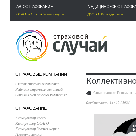
АВТОСТРАХОВАНИЕ
МЕДИЦИНСКОЕ СТРАХОВ
ОСАГО
•
Каско
•
Зеленая карта
ДМС
•
ОМС
•
Туристов
СТРАХОВЫЕ КОМПАНИИ
Коллективно
Список страховых компаний
Рейтинг страховых компаний
Страхование в России
,
стр
Отзывы о страховых компаниях
Опубликовано: 14 / 12 / 2024
СТРАХОВАНИЕ
Калькулятор каско
Калькулятор ОСАГО
Калькулятор Зеленая карта
Проверка полиса