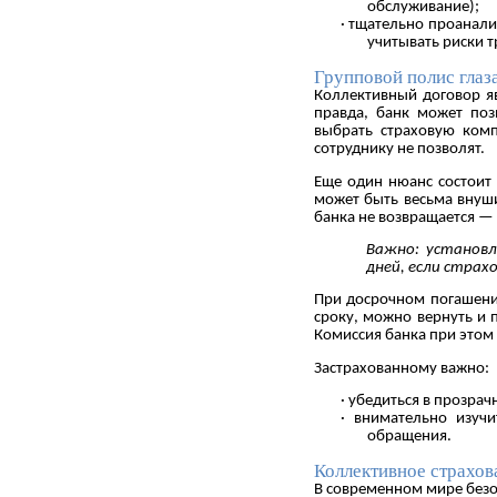
обслуживание);
· тщательно проанал
учитывать риски т
Групповой полис глаз
Коллективный договор яв
правда, банк может поз
выбрать страховую комп
сотруднику не позволят.
Еще один нюанс состоит 
может быть весьма внуши
банка не возвращается — 
Важно: установл
дней, если страх
При досрочном погашении
сроку, можно вернуть и п
Комиссия банка при этом 
Застрахованному важно:
· убедиться в прозра
· внимательно изуч
обращения.
Коллективное страхов
В современном мире безо