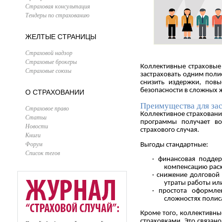
Страховая консультация
Тендеры по страхованию
ЖЕЛТЫЕ СТРАНИЦЫ
Страховой надзор
Страховые брокеры
Коллективные страховые 
Страховые союзы
застраховать одним поли
снизить издержки, пов
безопасности в сложных 
О СТРАХОВАНИИ
Преимущества для за
Страховое право
Коллективное страховани
Статьи
программы получает во
Новости
страхового случая.
Книги
Форум
Выгоды стандартные:
Список тегов
· финансовая подде
компенсацию расх
· снижение долговой
утраты работы ил
· простота оформле
сложностях полиса
Кроме того, коллективн
страховками. Это связан