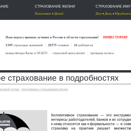
АНИЕ
СТРАХОВАНИЕ ЖИЗНИ
СТРАХОВАНИЕ ИМ
Пенсионное
•
Детей
Дом
•
Дача
•
Юридическ
Наш портал признан лучшим в России в области страхования!
ИНВЕСТОРАМ!
1109
страховых компаний
|
20375
отзывов
|
16
рейтингов
калькуляторы Каско
и
ОСАГО
|
страховой консультант
|
проверка полиса
е страхование в подробностях
аховой полис
,
программы страхования жизни
Коллективное страхование — это инструмен
интересы работодателей, банков и их сотрудн
к нему относятся как к формальности — и сов
страховка на практике решает множеств