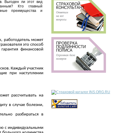
. Выгоден ли этот вид
СТРАХОВОЙ
ванным? Кто главный
КОНСУЛЬТАНТ
вные преимущества и
Ответим
на все
вопросы
к, работодатель может
ПРОВЕРКА
рахователя это способ
ПОДЛИННОСТИ
 гарантия финансовой
ПОЛИСА
Огромная база
номеров
сков. Каждый участник
щие при наступлении
ожет рассчитывать на
иту в случае болезни,
ельно разбираться в
нию с индивидуальными
ет большого количества