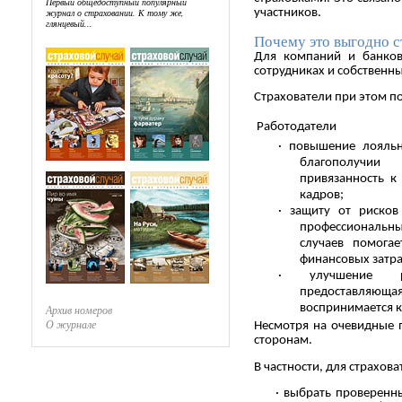
Первый общедоступный популярный
журнал о страховании. К тому же,
участников.
глянцевый...
Почему это выгодно с
Для компаний и банков
сотрудниках и собственны
Страхователи при этом п
Работодатели
· повышение лояльн
благополучии
привязанность к
кадров;
· защиту от рисков
профессиональны
случаев помога
финансовых затра
· улучшение р
предоставля
воспринимается к
Архив номеров
О журнале
Несмотря на очевидные 
сторонам.
В частности, для страхов
· выбрать проверенн