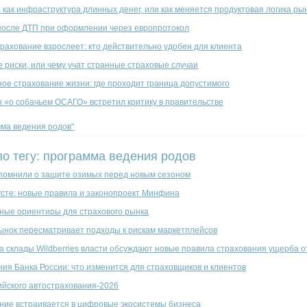
как инфраструктура длинных денег, или как меняется продуктовая логика ры
после ДТП при оформлении через европротокол
рахование взрослеет: кто действительно удобен для клиента
 риски, или чему учат странные страховые случаи
ое страхование жизни: где проходит граница допустимого
н «о собачьем ОСАГО» встретил критику в правительстве
мма ведения родов"
по тегу: программа ведения родов
помнили о защите озимых перед новым сезоном
усте: новые правила и законопроект Минфина
ные ориентиры для страхового рынка
ынок пересматривает подходы к рискам маркетплейсов
на склады Wildberries власти обсуждают новые правила страхования ущерба 
ия Банка России: что изменится для страховщиков и клиентов
ийского автострахования-2026
ание встраивается в цифровые экосистемы бизнеса