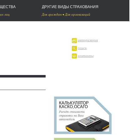
УЩЕСТВА
ДРУГИЕ ВИДЫ СТРАХОВАНИЯ
их лиц
Для граждан
•
Для организаций
авторизация
поиск
контакты
КАЛЬКУЛЯТОР
КАСКО,ОСАГО
Расчёт стоимости
страховки на Ваш
автомобиль