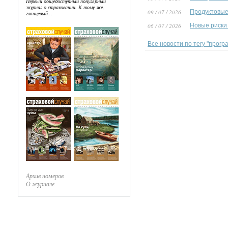
Первый общедоступный популярный
журнал о страховании. К тому же,
09 / 07 / 2026
Продуктовые
глянцевый...
06 / 07 / 2026
Новые риски
Все новости по тегу "прог
Архив номеров
О журнале