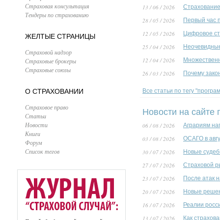
Страховая консультация
13 / 06 / 2026
Страхование 
Тендеры по страхованию
28 / 05 / 2026
Первый час 
12 / 05 / 2026
Цифровое ст
ЖЕЛТЫЕ СТРАНИЦЫ
25 / 04 / 2026
Неочевидные
Страховой надзор
12 / 04 / 2026
Множественн
Страховые брокеры
Страховые союзы
26 / 03 / 2026
Почему зако
О СТРАХОВАНИИ
Все статьи по тегу "програ
Страховое право
Новости на сайте 
Статьи
Новости
06 / 08 / 2026
Аграриям на
Книги
03 / 08 / 2026
ОСАГО в авг
Форум
Список тегов
30 / 07 / 2026
Новые судеб
27 / 07 / 2026
Страховой р
23 / 07 / 2026
После атак 
20 / 07 / 2026
Новые решен
16 / 07 / 2026
Реалии росс
13 / 07 / 2026
Как страхов