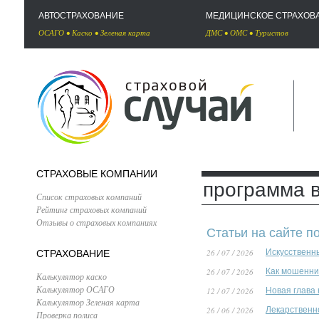
АВТОСТРАХОВАНИЕ
МЕДИЦИНСКОЕ СТРАХОВ
ОСАГО
•
Каско
•
Зеленая карта
ДМС
•
ОМС
•
Туристов
СТРАХОВЫЕ КОМПАНИИ
программа 
Список страховых компаний
Рейтинг страховых компаний
Отзывы о страховых компаниях
Статьи на сайте п
26 / 07 / 2026
Искусственн
СТРАХОВАНИЕ
26 / 07 / 2026
Как мошенни
Калькулятор каско
Калькулятор ОСАГО
12 / 07 / 2026
Новая глава
Калькулятор Зеленая карта
26 / 06 / 2026
Лекарственн
Проверка полиса