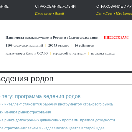
АНИЕ
СТРАХОВАНИЕ ЖИЗНИ
СТРАХОВАНИЕ ИМ
Пенсионное
•
Детей
Дом
•
Дача
•
Юридическ
Наш портал признан лучшим в России в области страхования!
ИНВЕСТОРАМ!
1109
страховых компаний
|
20375
отзывов
|
16
рейтингов
калькуляторы Каско
и
ОСАГО
|
страховой консультант
|
проверка полиса
ведения родов
о тегу: программа ведения родов
ый интеллект становится рабочим инструментом страхового рынка
ки меняют рынок страхования
 на рынке долгосрочных финансовых программ: правила доходности
ое страхование: зачем Минздрав возвращается к старой идее