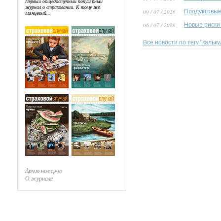
Первый общедоступный популярный
журнал о страховании. К тому же,
09 / 07 / 2026
Продуктовые
глянцевый...
06 / 07 / 2026
Новые риски
Все новости по тегу "кальк
Архив номеров
О журнале