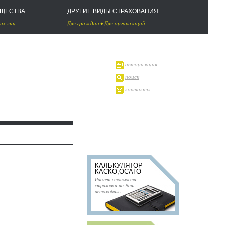
УЩЕСТВА
ДРУГИЕ ВИДЫ СТРАХОВАНИЯ
их лиц
Для граждан
•
Для организаций
авторизация
поиск
контакты
КАЛЬКУЛЯТОР
КАСКО,ОСАГО
Расчёт стоимости
страховки на Ваш
автомобиль