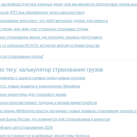
как инфраструктура длинных денег, или как меняется продуктовая логика ры
после ДТП при оформлении через европротокол
рахование взрослеет: кто действительно удобен для клиента
 риски, или чему учат странные страховые случаи
ое страхование жизни: где проходит граница допустимого
н «о собачьем ОСАГО» встретил критику в правительстве
лятор страхования грузов"
по тегу: калькулятор страхования грузов
помнили о защите озимых перед новым сезоном
усте: новые правила и законопроект Минфина
ные ориентиры для страхового рынка
ынок пересматривает подходы к рискам маркетплейсов
на склады Wildberries власти обсуждают новые правила страхования ущерба 
ия Банка России: что изменится для страховщиков и клиентов
ийского автострахования-2026
ание встраивается в цифровые экосистемы бизнеса