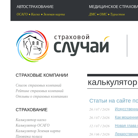
АВТОСТРАХОВАНИЕ
МЕДИЦИНСКОЕ СТРАХОВ
ОСАГО
•
Каско
•
Зеленая карта
ДМС
•
ОМС
•
Туристов
СТРАХОВЫЕ КОМПАНИИ
калькулятор
Список страховых компаний
Рейтинг страховых компаний
Отзывы о страховых компаниях
Статьи на сайте п
26 / 07 / 2026
Искусственн
СТРАХОВАНИЕ
26 / 07 / 2026
Как мошенни
Калькулятор каско
Калькулятор ОСАГО
12 / 07 / 2026
Новая глава
Калькулятор Зеленая карта
26 / 06 / 2026
Лекарственн
Проверка полиса