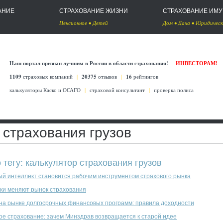
АНИЕ
СТРАХОВАНИЕ ЖИЗНИ
СТРАХОВАНИЕ ИМ
Пенсионное
•
Детей
Дом
•
Дача
•
Юридическ
Наш портал признан лучшим в России в области страхования!
ИНВЕСТОРАМ!
1109
страховых компаний
|
20375
отзывов
|
16
рейтингов
калькуляторы Каско
и
ОСАГО
|
страховой консультант
|
проверка полиса
 страхования грузов
о тегу: калькулятор страхования грузов
ый интеллект становится рабочим инструментом страхового рынка
ки меняют рынок страхования
 на рынке долгосрочных финансовых программ: правила доходности
ое страхование: зачем Минздрав возвращается к старой идее