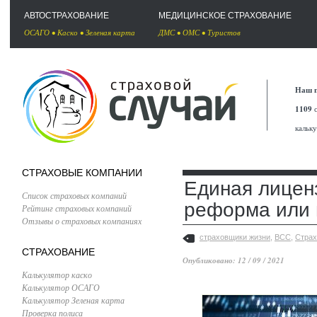
АВТОСТРАХОВАНИЕ
МЕДИЦИНСКОЕ СТРАХОВАНИЕ
ОСАГО
•
Каско
•
Зеленая карта
ДМС
•
ОМС
•
Туристов
Наш п
1109
с
кальк
СТРАХОВЫЕ КОМПАНИИ
Единая лицен
Список страховых компаний
реформа или 
Рейтинг страховых компаний
Отзывы о страховых компаниях
страховщики жизни
,
ВСС
,
Страх
СТРАХОВАНИЕ
Опубликовано: 12 / 09 / 2021
Калькулятор каско
Калькулятор ОСАГО
Калькулятор Зеленая карта
Проверка полиса