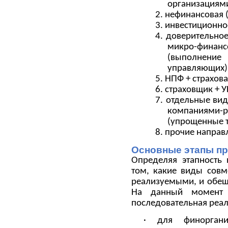
организациями
2. нефинансовая (
3. инвестиционно
4. доверительно
микро-финан
(выполнени
управляющих)
5. НПФ + страхов
6. страховщик + 
7. отдельные ви
компаниями
(упрощенные т
8. прочие направ
Основные этапы п
Определяя этапность 
том, какие виды совм
реализуемыми, и обещ
На данный момент п
последовательная реа
· для финоргани