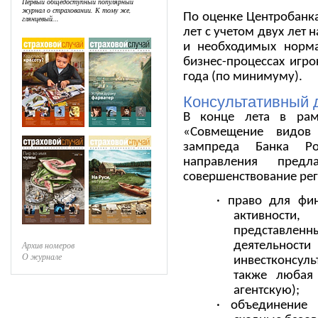
Первый общедоступный популярный
журнал о страховании. К тому же,
По оценке Центробанка
глянцевый...
лет с учетом двух лет
и необходимых норма
бизнес-процессах игр
года (по минимуму).
Консультативный 
В конце лета в рам
«Совмещение видов
зампреда Банка Ро
направления предл
совершенствование рег
· право для фин
активност
представле
деятельн
Архив номеров
О журнале
инвестконсуль
также любая 
агентскую);
· объединение 