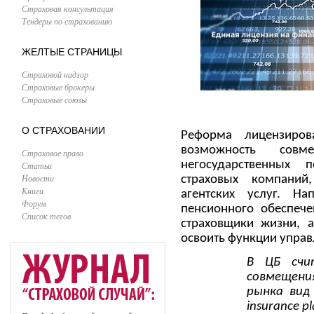
Страховая консультация
Тендеры по страхованию
ЖЕЛТЫЕ СТРАНИЦЫ
Страховой надзор
Страховые брокеры
Страховые союзы
О СТРАХОВАНИИ
Реформа лицензиро
возможность совм
Страховое право
негосударственных
Статьи
Новости
страховых компаний
Книги
агентских услуг. Н
Форум
пенсионного обеспече
Список тегов
страховщики жизни, а
освоить функции упра
В ЦБ счи
совмещени
рынка вид 
insurance p