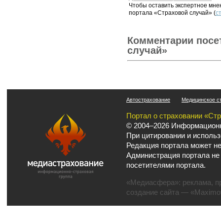
Чтобы оставить экспертное мн
портала «Страховой случай» (
с
Комментарии посе
случай»
Автострахование
Медицинское с
Портал о страховании «Ст
© 2004–2026 Информационн
При цитировании и использ
Редакция портала может не
Администрация портала не
посетителями портала.
«Медиасфера»:
реклама
,
п
создание сайта
— «Maximov