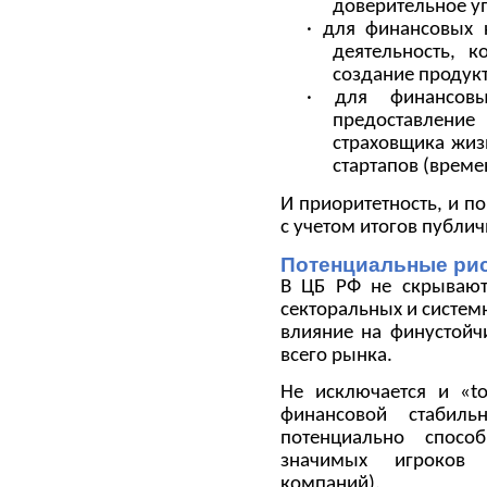
доверительное у
· для финансовых 
деятельность, к
создание продукто
· для финансов
предоставление
страховщика жиз
стартапов (време
И приоритетность, и п
с учетом итогов публи
Потенциальные ри
В ЦБ РФ не скрывают,
секторальных и систем
влияние на финустойчи
всего рынка.
Не исключается и «to
финансовой стабил
потенциально способ
значимых игроков 
компаний).