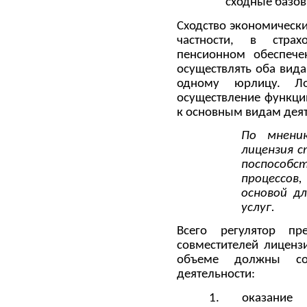
сходные базов
Сходство экономически
частности, в стра
пенсионном обеспечен
осуществлять оба вида
одному юрлицу. Л
осуществление функци
к основным видам деят
По мнени
лицензия 
поспособ
процессо
основой дл
услуг.
Всего регулятор п
совместителей лиценз
объеме должны со
деятельности:
1. оказание 