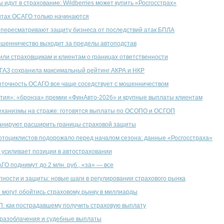
 идут в страхование: Wildberries может купить «Росгосстрах»
итах ОСАГО только начинаются
пересматривают защиту бизнеса от последствий атак БПЛА
шенничество выходит за пределы автоподстав
ли страховщикам и клиентам о границах ответственности
АЗ сохранила максимальный рейтинг АКРА и НКР
точность ОСАГО все чаще соседствует с мошенничеством
ия»: «бронза» премии «ФинАвто-2026» и крупные выплаты клиентам
еханизмы на страже: готовятся выплаты по ОСОПО и ОСГОП
анируют расширить границы страховой защиты
тоциклистов подорожало перед началом сезона: данные «Росгосстраха»
 усиливает позиции в автостраховании
ГО поднимут до 2 млн. руб., «за» — все
пности и защиты: новые шаги в регулировании страхового рынка
 могут обойтись страховому рынку в миллиарды
П: как пострадавшему получить страховую выплату
разоблачения и судебные выплаты