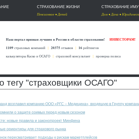
АНИЕ
СТРАХОВАНИЕ ЖИЗНИ
СТРАХОВАНИЕ ИМ
Пенсионное
•
Детей
Дом
•
Дача
•
Юридическ
Наш портал признан лучшим в России в области страхования!
ИНВЕСТОРАМ!
1109
страховых компаний
|
20375
отзывов
|
16
рейтингов
калькуляторы Каско
и
ОСАГО
|
страховой консультант
|
проверка полиса
 тегу "страховщики ОСАГО"
анд возглавил компанию ООО «РГС – Медицина», входящую в Группу компани
омнили о защите озимых перед новым сезоном
сте: новые правила и законопроект Минфина
ые ориентиры для страхового рынка
нок пересматривает подходы к рискам маркетплейсов