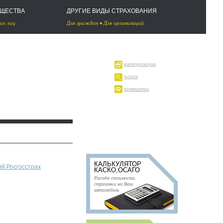
УЩЕСТВА
ДРУГИЕ ВИДЫ СТРАХОВАНИЯ
их лиц
Для граждан
•
Для организаций
авторизация
поиск
контакты
КАЛЬКУЛЯТОР
й Росгосстрах
КАСКО,ОСАГО
Расчёт стоимости
страховки на Ваш
автомобиль