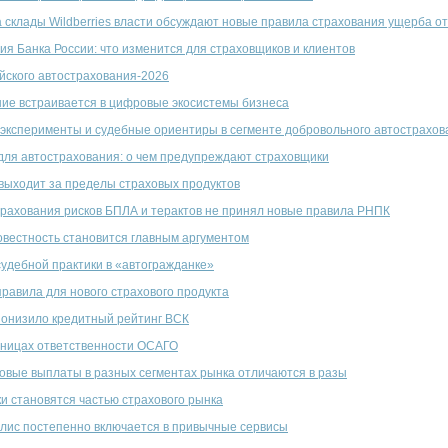
а склады Wildberries власти обсуждают новые правила страхования ущерба о
я Банка России: что изменится для страховщиков и клиентов
йского автострахования-2026
ние встраивается в цифровые экосистемы бизнеса
эксперименты и судебные ориентиры в сегменте добровольного автострахов
для автострахования: о чем предупреждают страховщики
выходит за пределы страховых продуктов
рахования рисков БПЛА и терактов не принял новые правила РНПК
овестность становится главным аргументом
судебной практики в «автогражданке»
правила для нового страхового продукта
онизило кредитный рейтинг ВСК
аницах ответственности ОСАГО
овые выплаты в разных сегментах рынка отличаются в разы
и становятся частью страхового рынка
лис постепенно включается в привычные сервисы