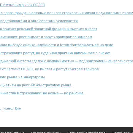
КБМ изменил рынок ОСАГО
л право граждан несколько полисов страхования жизни с одинаковыми риска
оподставщиками и автоюристами усиливается
в поисках реальной защитной функции и высоких выплат
зменения: рост выплат и запуск проверок по камерам
чил высокую оценку надежности и готов подтверждать ее на деле
страхования растут, но судебная практика напоминает о рисках
дической чистоты сделок с недвижимостью — под контролем «Ренессанс стр
ают сегмент ОСАГО, но выплаты растут быстрее тарифов
вого рынка на киберугрозы
ициативы на российском страховом рынке
ичества в страховании: не новые — но рабочие
.
|
Конец
|
Все