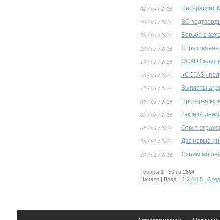
02 / 04 / 2026
Перерасчет 
30 / 03 / 2026
ВС подтверди
26 / 03 / 2026
Борьба с авт
23 / 03 / 2026
Страхование 
19 / 03 / 2026
ОСАГО ждут и
16 / 03 / 2026
«СОГАЗ» полу
12 / 03 / 2026
Выплаты агро
09 / 03 / 2026
Проверка юри
05 / 03 / 2026
Такси подним
02 / 03 / 2026
Ответ страхо
26 / 02 / 2026
Две новые ин
23 / 02 / 2026
Схемы мошенн
Товары 1 - 50 из 2664
Начало | Пред. |
1
2
3
4
5
|
След