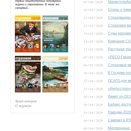
Первый общедоступный популярный
01 / 06 / 2026
Маркетплейсы
журнал о страховании. К тому же,
глянцевый...
28 / 05 / 2026
Споры о лим
25 / 05 / 2026
Страховщики 
21 / 05 / 2026
Страховое мо
18 / 05 / 2026
Суды напомни
14 / 05 / 2026
Компания СОГ
11 / 05 / 2026
Растущая убы
07 / 05 / 2026
«РЕСО-Гарант
04 / 05 / 2026
Страховые м
30 / 04 / 2026
В Госдуме пл
27 / 04 / 2026
ОСАГО для мо
23 / 04 / 2026
«Ингосстрах»
20 / 04 / 2026
Лимит по ОСА
Архив номеров
16 / 04 / 2026
Баланс досту
О журнале
14 / 04 / 2026
Паводки-2026
09 / 04 / 2026
Самокат в ДТ
06 / 04 / 2026
Миллионные 