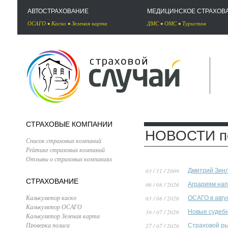
АВТОСТРАХОВАНИЕ
МЕДИЦИНСКОЕ СТРАХОВ
ОСАГО
•
Каско
•
Зеленая карта
ДМС
•
ОМС
•
Туристов
СТРАХОВЫЕ КОМПАНИИ
НОВОСТИ по
Список страховых компаний
Рейтинг страховых компаний
Отзывы о страховых компаниях
03 / 11 / 2009
Дмитрий Зинл
СТРАХОВАНИЕ
06 / 08 / 2026
Аграриям нап
Калькулятор каско
03 / 08 / 2026
ОСАГО в авгу
Калькулятор ОСАГО
30 / 07 / 2026
Новые судебн
Калькулятор Зеленая карта
Проверка полиса
27 / 07 / 2026
Страховой ры