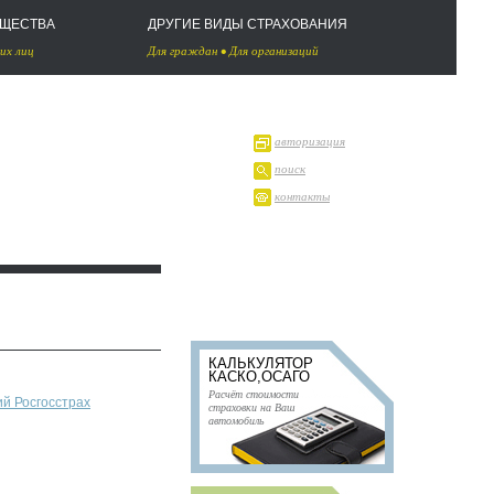
УЩЕСТВА
ДРУГИЕ ВИДЫ СТРАХОВАНИЯ
их лиц
Для граждан
•
Для организаций
авторизация
поиск
контакты
КАЛЬКУЛЯТОР
КАСКО,ОСАГО
Расчёт стоимости
й Росгосстрах
страховки на Ваш
автомобиль