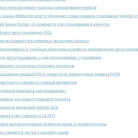
нок пересматривает подходы к рискам маркетплейсов
а склады Wildberries власти обсуждают новые правила страхования ущерба о
я Банка России: что изменится для страховщиков и клиентов
йского автострахования-2026
ние встраивается в цифровые экосистемы бизнеса
эксперименты и судебные ориентиры в сегменте добровольного автострахов
для автострахования: о чем предупреждают страховщики
выходит за пределы страховых продуктов
рахования рисков БПЛА и терактов не принял новые правила РНПК
овестность становится главным аргументом
судебной практики в «автогражданке»
правила для нового страхового продукта
онизило кредитный рейтинг ВСК
аницах ответственности ОСАГО
овые выплаты в разных сегментах рынка отличаются в разы
и становятся частью страхового рынка