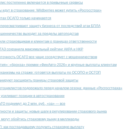
лис постепенно включается в привычные сервисы
 идут в страхование: Wildberries может купить «Росгосстрах»
итах ОСАГО только начинаются
пересматривают защиту бизнеса от последствий атак БПЛА
шенничество выходит за пределы автоподстав
ли страховщикам и клиентам о границах ответственности
АЗ сохранила максимальный рейтинг АКРА и НКР
точность ОСАГО все чаще соседствует с мошенничеством
ия»: «бронза» премии «ФинАвто-2026» и крупные выплаты клиентам
еханизмы на страже: готовятся выплаты по ОСОПО и ОСГОП
анируют расширить границы страховой защиты
тоциклистов подорожало перед началом сезона: данные «Росгосстраха»
 усиливает позиции в автостраховании
ГО поднимут до 2 млн. руб., «за» — все
пности и защиты: новые шаги в регулировании страхового рынка
 могут обойтись страховому рынку в миллиарды
П: как пострадавшему получить страховую выплату