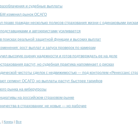
разоблачения и судебные выплаты
КБМ изменил рынок ОСАГО
л право граждан несколько полисов страхования жизни с одинаковыми риска
оподставщиками и автоюристами усиливается
в поисках реальной защитной функции и высоких выплат
зменения: рост выплат и запуск проверок по камерам
чил высокую оценку надежности и готов подтверждать ее на деле
страхования растут, но судебная практика напоминает о рисках
дической чистоты сделок с недвижимостью — под контролем «Ренессанс стр
ают сегмент ОСАГО, но выплаты растут быстрее тарифов
вого рынка на киберугрозы
ициативы на российском страховом рынке
ичества в страховании: не новые — но рабочие
.
|
Конец
|
Все