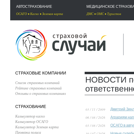
АВТОСТРАХОВАНИЕ
МЕДИЦИНСКОЕ СТРАХОВ
ОСАГО
•
Каско
•
Зеленая карта
ДМС
•
ОМС
•
Туристов
СТРАХОВЫЕ КОМПАНИИ
НОВОСТИ по
Список страховых компаний
ответственн
Рейтинг страховых компаний
Отзывы о страховых компаниях
СТРАХОВАНИЕ
03 / 11 / 2009
Дмитрий Зинл
Калькулятор каско
06 / 08 / 2026
Аграриям нап
Калькулятор ОСАГО
03 / 08 / 2026
ОСАГО в авгу
Калькулятор Зеленая карта
Проверка полиса
30 / 07 / 2026
Новые судебн