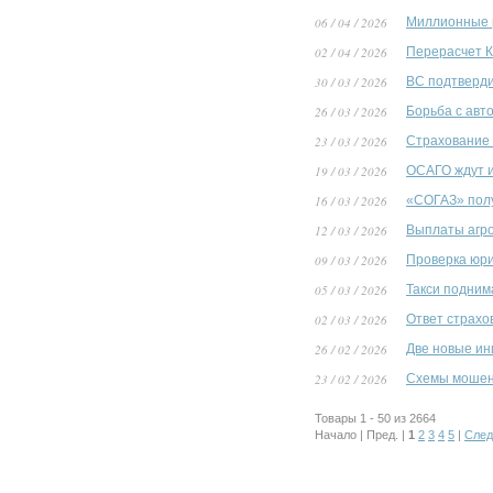
06 / 04 / 2026
Миллионные 
02 / 04 / 2026
Перерасчет 
30 / 03 / 2026
ВС подтверди
26 / 03 / 2026
Борьба с авт
23 / 03 / 2026
Страхование 
19 / 03 / 2026
ОСАГО ждут и
16 / 03 / 2026
«СОГАЗ» полу
12 / 03 / 2026
Выплаты агро
09 / 03 / 2026
Проверка юри
05 / 03 / 2026
Такси подним
02 / 03 / 2026
Ответ страхо
26 / 02 / 2026
Две новые ин
23 / 02 / 2026
Схемы мошенн
Товары 1 - 50 из 2664
Начало | Пред. |
1
2
3
4
5
|
След