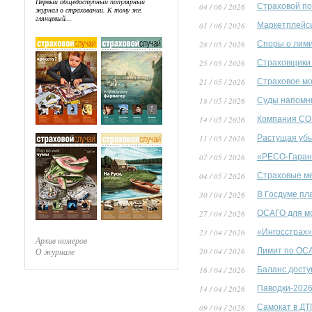
Первый общедоступный популярный
04 / 06 / 2026
Страховой по
журнал о страховании. К тому же,
глянцевый...
01 / 06 / 2026
Маркетплейсы
28 / 05 / 2026
Споры о лим
25 / 05 / 2026
Страховщики 
21 / 05 / 2026
Страховое мо
18 / 05 / 2026
Суды напомни
14 / 05 / 2026
Компания СОГ
11 / 05 / 2026
Растущая убы
07 / 05 / 2026
«РЕСО-Гарант
04 / 05 / 2026
Страховые м
30 / 04 / 2026
В Госдуме пл
27 / 04 / 2026
ОСАГО для мо
23 / 04 / 2026
«Ингосстрах»
Архив номеров
О журнале
20 / 04 / 2026
Лимит по ОСА
16 / 04 / 2026
Баланс досту
14 / 04 / 2026
Паводки-2026
09 / 04 / 2026
Самокат в ДТ