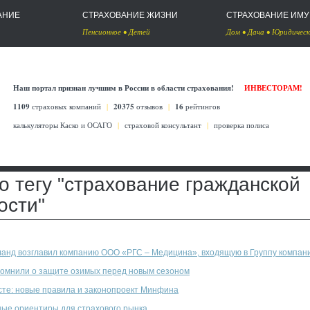
АНИЕ
СТРАХОВАНИЕ ЖИЗНИ
СТРАХОВАНИЕ ИМ
Пенсионное
•
Детей
Дом
•
Дача
•
Юридическ
Наш портал признан лучшим в России в области страхования!
ИНВЕСТОРАМ!
1109
страховых компаний
|
20375
отзывов
|
16
рейтингов
калькуляторы Каско
и
ОСАГО
|
страховой консультант
|
проверка полиса
 тегу "страхование гражданской
ости"
анд возглавил компанию ООО «РГС – Медицина», входящую в Группу компани
омнили о защите озимых перед новым сезоном
сте: новые правила и законопроект Минфина
ые ориентиры для страхового рынка