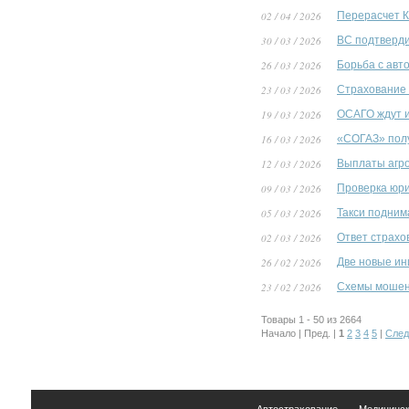
02 / 04 / 2026
Перерасчет 
30 / 03 / 2026
ВС подтверди
26 / 03 / 2026
Борьба с авт
23 / 03 / 2026
Страхование 
19 / 03 / 2026
ОСАГО ждут и
16 / 03 / 2026
«СОГАЗ» полу
12 / 03 / 2026
Выплаты агро
09 / 03 / 2026
Проверка юри
05 / 03 / 2026
Такси подним
02 / 03 / 2026
Ответ страхо
26 / 02 / 2026
Две новые ин
23 / 02 / 2026
Схемы мошенн
Товары 1 - 50 из 2664
Начало | Пред. |
1
2
3
4
5
|
След