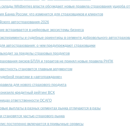
а склады Wildberries власти обсуждают новые правила страхования ущерба о
я Банка России: что изменится для страховщиков и клиентов
йского автострахования-2026
ние встраивается в цифровые экосистемы бизнеса
эксперименты и судебные ориентиры в сегменте добровольного автострахов
для автострахования: о чем предупреждают страховщики
выходит за пределы страховых продуктов
рахования рисков БПЛА и терактов не принял новые правила РНПК
овестность становится главным аргументом
судебной практики в «автогражданке»
правила для нового страхового продукта
онизило кредитный рейтинг ВСК
аницах ответственности ОСАГО
овые выплаты в разных сегментах рынка отличаются в разы
и становятся частью страхового рынка
лис постепенно включается в привычные сервисы