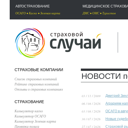
АВТОСТРАХОВАНИЕ
МЕДИЦИНСКОЕ СТРАХОВ
ОСАГО
•
Каско
•
Зеленая карта
ДМС
•
ОМС
•
Туристов
СТРАХОВЫЕ КОМПАНИИ
НОВОСТИ по
Список страховых компаний
Рейтинг страховых компаний
Отзывы о страховых компаниях
03 / 11 / 2009
Дмитрий Зинл
СТРАХОВАНИЕ
06 / 08 / 2026
Аграриям нап
Калькулятор каско
03 / 08 / 2026
ОСАГО в авгу
Калькулятор ОСАГО
30 / 07 / 2026
Новые судебн
Калькулятор Зеленая карта
Проверка полиса
27 / 07 / 2026
Страховой ры