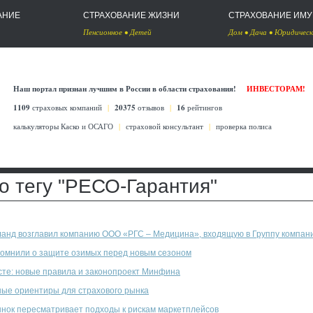
АНИЕ
СТРАХОВАНИЕ ЖИЗНИ
СТРАХОВАНИЕ ИМ
Пенсионное
•
Детей
Дом
•
Дача
•
Юридическ
Наш портал признан лучшим в России в области страхования!
ИНВЕСТОРАМ!
1109
страховых компаний
|
20375
отзывов
|
16
рейтингов
калькуляторы Каско
и
ОСАГО
|
страховой консультант
|
проверка полиса
 тегу "РЕСО-Гарантия"
анд возглавил компанию ООО «РГС – Медицина», входящую в Группу компани
омнили о защите озимых перед новым сезоном
сте: новые правила и законопроект Минфина
ые ориентиры для страхового рынка
нок пересматривает подходы к рискам маркетплейсов