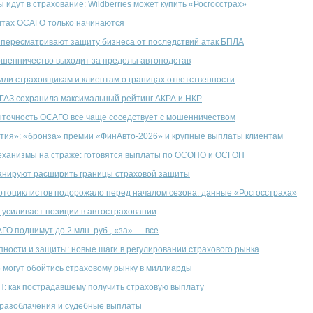
 идут в страхование: Wildberries может купить «Росгосстрах»
итах ОСАГО только начинаются
пересматривают защиту бизнеса от последствий атак БПЛА
шенничество выходит за пределы автоподстав
ли страховщикам и клиентам о границах ответственности
АЗ сохранила максимальный рейтинг АКРА и НКР
точность ОСАГО все чаще соседствует с мошенничеством
ия»: «бронза» премии «ФинАвто-2026» и крупные выплаты клиентам
еханизмы на страже: готовятся выплаты по ОСОПО и ОСГОП
анируют расширить границы страховой защиты
тоциклистов подорожало перед началом сезона: данные «Росгосстраха»
 усиливает позиции в автостраховании
ГО поднимут до 2 млн. руб., «за» — все
пности и защиты: новые шаги в регулировании страхового рынка
 могут обойтись страховому рынку в миллиарды
П: как пострадавшему получить страховую выплату
разоблачения и судебные выплаты