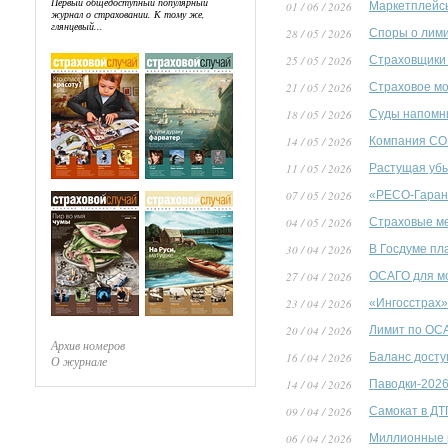
Первый общедоступный популярный
01 / 06 / 2026
Маркетплейсы
журнал о страховании. К тому же,
глянцевый...
28 / 05 / 2026
Споры о лим
25 / 05 / 2026
Страховщики 
21 / 05 / 2026
Страховое мо
18 / 05 / 2026
Суды напомни
14 / 05 / 2026
Компания СОГ
11 / 05 / 2026
Растущая убы
07 / 05 / 2026
«РЕСО-Гарант
04 / 05 / 2026
Страховые м
30 / 04 / 2026
В Госдуме пл
27 / 04 / 2026
ОСАГО для мо
23 / 04 / 2026
«Ингосстрах»
20 / 04 / 2026
Лимит по ОСА
Архив номеров
16 / 04 / 2026
Баланс досту
О журнале
14 / 04 / 2026
Паводки-2026
09 / 04 / 2026
Самокат в ДТ
06 / 04 / 2026
Миллионные 