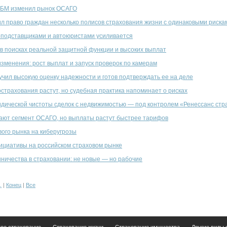
КБМ изменил рынок ОСАГО
л право граждан несколько полисов страхования жизни с одинаковыми риска
оподставщиками и автоюристами усиливается
в поисках реальной защитной функции и высоких выплат
зменения: рост выплат и запуск проверок по камерам
чил высокую оценку надежности и готов подтверждать ее на деле
страхования растут, но судебная практика напоминает о рисках
дической чистоты сделок с недвижимостью — под контролем «Ренессанс стр
ают сегмент ОСАГО, но выплаты растут быстрее тарифов
вого рынка на киберугрозы
ициативы на российском страховом рынке
ичества в страховании: не новые — но рабочие
.
|
Конец
|
Все