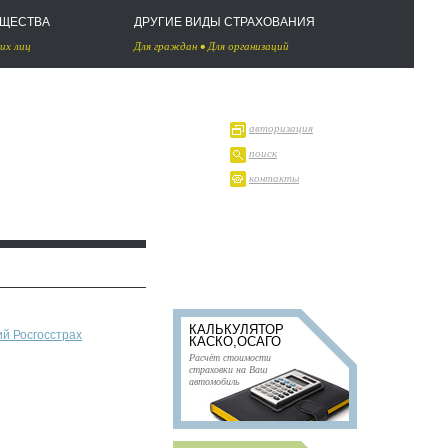
УЩЕСТВА
ДРУГИЕ ВИДЫ СТРАХОВАНИЯ
их лиц
Для граждан
•
Для организаций
авторизация
поиск
контакты
КАЛЬКУЛЯТОР
й Росгосстрах
КАСКО,ОСАГО
Расчёт стоимости
страховки на Ваш
автомобиль