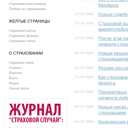
Страховая консультация
Минфина
Тендеры по страхованию
30 / 07 / 2026
Новые судебн
ЖЕЛТЫЕ СТРАНИЦЫ
27 / 07 / 2026
Страховой ры
маркетплейс
Страховой надзор
Страховые брокеры
23 / 07 / 2026
После атак н
Страховые союзы
правила стра
20 / 07 / 2026
О СТРАХОВАНИИ
Новые решени
страховщиков
Страховое право
Статьи
16 / 07 / 2026
Реалии росси
Новости
13 / 07 / 2026
Как страхова
Книги
Форум
бизнеса
Список тегов
09 / 07 / 2026
Продуктовые 
сегменте доб
06 / 07 / 2026
Новые риски 
страховщики
04 / 07 / 2026
Конкуренция 