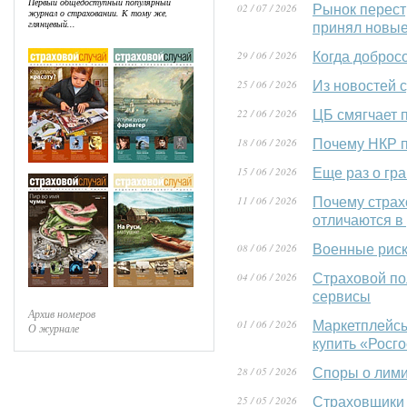
Первый общедоступный популярный
02 / 07 / 2026
Рынок перест
журнал о страховании. К тому же,
глянцевый...
принял новы
29 / 06 / 2026
Когда доброс
25 / 06 / 2026
Из новостей 
22 / 06 / 2026
ЦБ смягчает 
18 / 06 / 2026
Почему НКР п
15 / 06 / 2026
Еще раз о гр
11 / 06 / 2026
Почему страх
отличаются в
08 / 06 / 2026
Военные риск
04 / 06 / 2026
Страховой по
сервисы
Архив номеров
01 / 06 / 2026
Маркетплейсы 
О журнале
купить «Росг
28 / 05 / 2026
Споры о лими
25 / 05 / 2026
Страховщики 