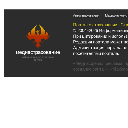
Автострахование
Медицинское с
Портал о страховании «Ст
© 2004–2026 Информационн
При цитировании и использ
Редакция портала может не
Администрация портала не
посетителями портала.
«Медиасфера»:
реклама
,
п
создание сайта
— «Maximov