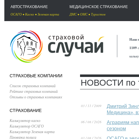
АВТОСТРАХОВАНИЕ
МЕДИЦИНСКОЕ СТРАХОВАНИЕ
ОСАГО
•
Каско
•
Зеленая карта
ДМС
•
ОМС
•
Туристов
Наш п
1109
с
кальк
СТРАХОВЫЕ КОМПАНИИ
НОВОСТИ по 
Список страховых компаний
Рейтинг страховых компаний
Отзывы о страховых компаниях
03 / 11 / 2009
Дмитрий Зинл
СТРАХОВАНИЕ
Медицина», в
Калькулятор каско
06 / 08 / 2026
Аграриям нап
Калькулятор ОСАГО
сезоном
Калькулятор Зеленая карта
Проверка полиса
03 / 08 / 2026
ОСАГО в авгу