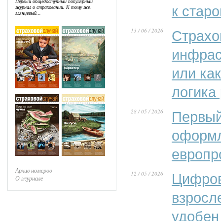
Первый общедоступный популярный
к стар
журнал о страховании. К тому же,
глянцевый...
13 / 06 / 2026
Страхо
инфрас
или ка
логика
28 / 05 / 2026
Первый
оформл
европр
Архив номеров
12 / 05 / 2026
Цифров
О журнале
взросл
удобен