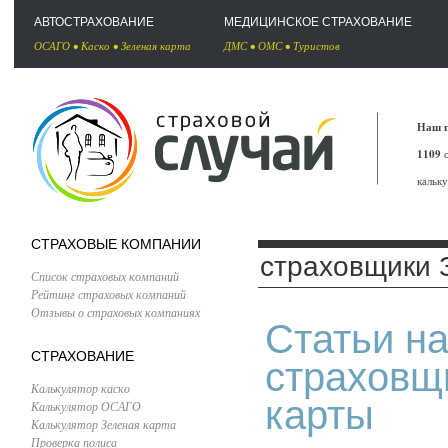
АВТОСТРАХОВАНИЕ
МЕДИЦИНСКОЕ СТРАХОВАНИЕ
ОСАГО
•
Каско
•
Зеленая карта
ДМС
•
ОМС
•
Туристов
Наш п
1109
с
кальк
СТРАХОВЫЕ КОМПАНИИ
страховщики 
Список страховых компаний
Рейтинг страховых компаний
Отзывы о страховых компаниях
Статьи на
СТРАХОВАНИЕ
страховщ
Калькулятор каско
карты
Калькулятор ОСАГО
Калькулятор Зеленая карта
Проверка полиса