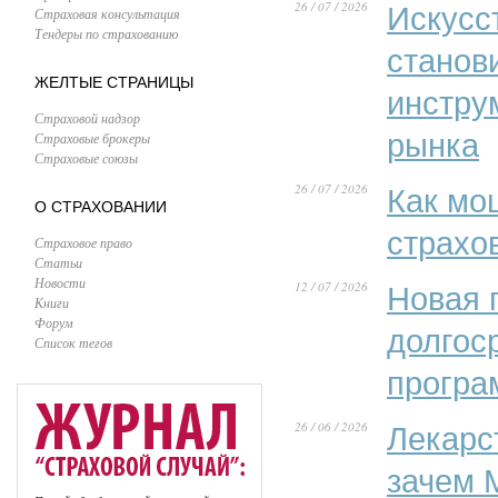
26 / 07 / 2026
Искусс
Страховая консультация
Тендеры по страхованию
станов
ЖЕЛТЫЕ СТРАНИЦЫ
инстру
Страховой надзор
рынка
Страховые брокеры
Страховые союзы
26 / 07 / 2026
Как мо
О СТРАХОВАНИИ
страхо
Страховое право
Статьи
Новости
12 / 07 / 2026
Новая 
Книги
Форум
долгос
Список тегов
програ
26 / 06 / 2026
Лекарс
зачем 