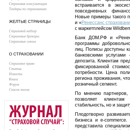
Страховая консультация
встраивается в экосис
Тендеры по страхованию
повседневных финансо
Новые примеры такого 
ЖЕЛТЫЕ СТРАНИЦЫ
и «
Ренессанс страхован
с маркетплейсом Wildberr
Страховой надзор
Страховые брокеры
Банк ДОМ.РФ и «Ренес
Страховые союзы
программы добровольно
лиц. Полисы доступны ка
О СТРАХОВАНИИ
банковскими услугами
депозита. Клиентам пре
Страховое право
фиксированной стоимо
Статьи
потребности. Цена поли
Новости
региона проживания, чт
Книги
розничный сегмент.
Форум
Список тегов
По мнению партнеров, 
позволяет клиентам
стабильность, но и защи
Плодотворно развивает
бизнеса и e-commerce.
представила специализ