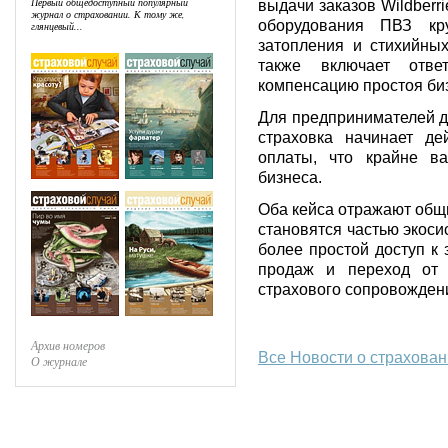
Первый общедоступный популярный
выдачи заказов Wildberr
журнал о страховании. К тому же,
оборудования ПВЗ кру
глянцевый...
затопления и стихийных
также включает отве
компенсацию простоя биз
Для предпринимателей д
страховка начинает д
оплаты, что крайне в
бизнеса.
Оба кейса отражают общи
становятся частью экоси
более простой доступ к
продаж и переход от 
страхового сопровожден
Архив номеров
Все Новости о страхова
О журнале