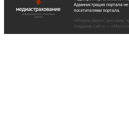
Администрация портала не
посетителями портала.
«Медиасфера»:
реклама
,
п
создание сайта
— «Maximov