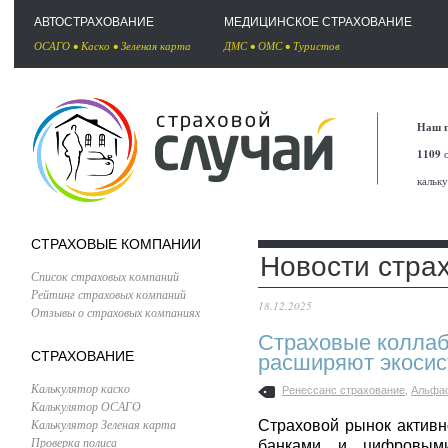
АВТОСТРАХОВАНИЕ
МЕДИЦИНСКОЕ СТРАХОВАНИЕ
ОСАГО
•
Каско
•
Зеленая карта
ДМС
•
ОМС
•
Туристов
Наш п
1109
с
кальк
СТРАХОВЫЕ КОМПАНИИ
Новости стра
Список страховых компаний
Рейтинг страховых компаний
18.12.2025
Отзывы о страховых компаниях
Страховые коллаб
СТРАХОВАНИЕ
расширяют экоси
Калькулятор каско
Ренессанс страхование
,
Альфа
Калькулятор ОСАГО
Калькулятор Зеленая карта
Страховой рынок активн
Проверка полиса
банками и цифровым