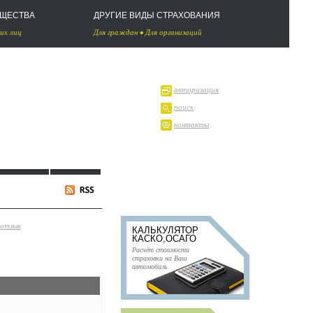
УЩЕСТВА
ДРУГИЕ ВИДЫ СТРАХОВАНИЯ
их лиц
Для граждан
•
Для организаций
авторизация
поиск
контакты
 отзыв
КАЛЬКУЛЯТОР
КАСКО,ОСАГО
Расчёт стоимости
страховки на Ваш
автомобиль