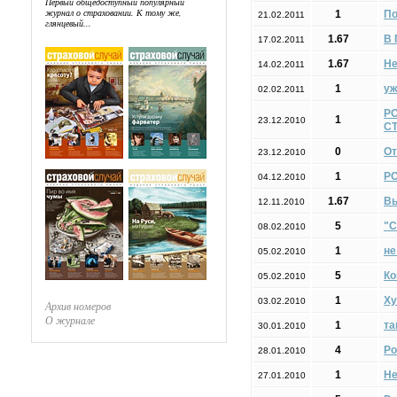
Первый общедоступный популярный
журнал о страховании. К тому же,
1
По
21.02.2011
глянцевый...
1.67
В 
17.02.2011
1.67
Не
14.02.2011
1
уж
02.02.2011
РО
1
23.12.2010
С
0
От
23.12.2010
1
Р
04.12.2010
1.67
Вы
12.11.2010
5
"С
08.02.2010
1
не
05.02.2010
5
Ко
05.02.2010
1
Ху
03.02.2010
Архив номеров
О журнале
1
та
30.01.2010
4
Ро
28.01.2010
1
Не
27.01.2010