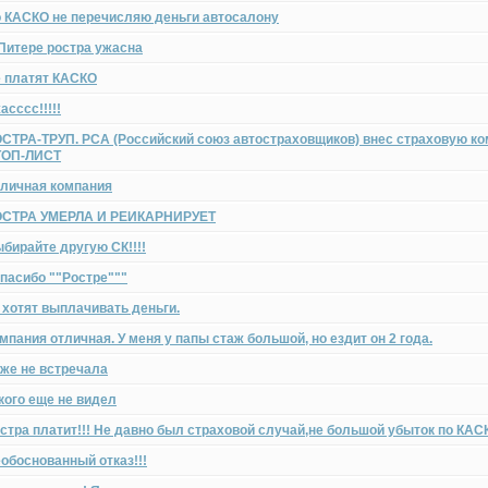
 КАСКО не перечисляю деньги автосалону
Питере ростра ужасна
 платят КАСКО
асссс!!!!!
СТРА-ТРУП. РСА (Российский союз автостраховщиков) внес страховую ко
ТОП-ЛИСТ
личная компания
ОСТРА УМЕРЛА И РЕИКАРНИРУЕТ
бирайте другую СК!!!!
пасибо ""Ростре"""
 хотят выплачивать деньги.
мпания отличная. У меня у папы стаж большой, но ездит он 2 года.
же не встречала
кого еще не видел
стра платит!!! Не давно был страховой случай,не большой убыток по КАС
обоснованный отказ!!!