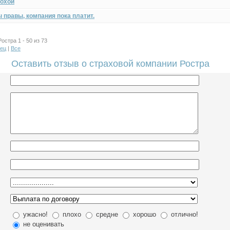
охой
 правы, компания пока платит.
стра 1 - 50 из 73
ец
|
Все
Оставить отзыв о страховой компании Ростра
ужасно!
плохо
средне
хорошо
отлично!
не оценивать