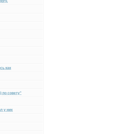
рогу.
сь как
) по совету"
л у них