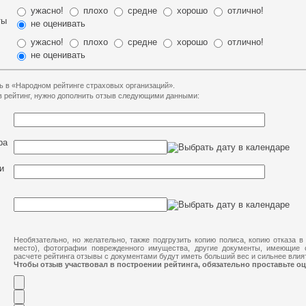
ужасно!
плохо
средне
хорошо
отлично!
ты
не оценивать
ужасно!
плохо
средне
хорошо
отлично!
не оценивать
ь в «Народном рейтинге страховых организаций».
 в рейтинг, нужно дополнить отзыв следующими данными:
ра
и
Необязательно, но желательно, также подгрузить копию полиса, копию отказа в
место), фотографии поврежденного имущества, другие документы, имеющие 
расчете рейтинга отзывы с документами будут иметь больший вес и сильнее влият
Чтобы отзыв участвовал в построении рейтинга, обязательно проставьте оц