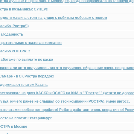
стра лучшая! Я врезалась в мерседес, когда поворачивала на главную до
стра в Кузьминках СУПЕР!!
недели машина стоит на улице с прбитым лобовым стеклом
асибо, Ростра!))
агодарность
вратительная страховая компания
асибо РОСТРА!!!
саботаже по выплате по каско
раховали авто получилось так что случилось обращение очень понравило
Самаре - в СК Ростра порядок!
держивают платеж Казань
астраховал на днях КАСКО и ОСАГО на КИА в ""Ростре"" (кстати не дорого
узья, ничего ранее не слышал об этой компании (РОСТРА), имею ингосс.
выплатами вообще нет проблем! Ребята работают очень оперативно! Реши
осто не платит Екатеринбург
СТРА в Москве