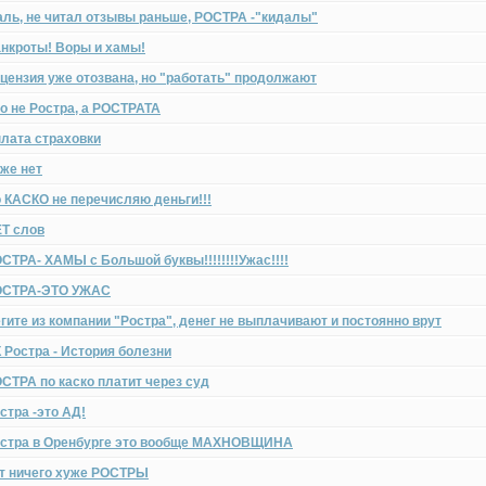
ль, не читал отзывы раньше, РОСТРА -"кидалы"
нкроты! Воры и хамы!
цензия уже отозвана, но "работать" продолжают
о не Ростра, а РОСТРАТА
лата страховки
же нет
 КАСКО не перечисляю деньги!!!
Т слов
СТРА- ХАМЫ с Большой буквы!!!!!!!!Ужас!!!!
ОСТРА-ЭТО УЖАС
гите из компании "Ростра", денег не выплачивают и постоянно врут
 Ростра - История болезни
СТРА по каско платит через суд
стра -это АД!
стра в Оренбурге это вообще МАХНОВЩИНА
т ничего хуже РОСТРЫ