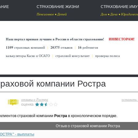
АНИЕ
СТРАХОВАНИЕ ЖИЗНИ
СТРАХОВАНИЕ ИМ
Пенсионное
•
Детей
Дом
•
Дача
•
Юридическ
Наш портал признан лучшим в России в области страхования!
ИНВЕСТОРАМ!
1109
страховых компаний
|
20375
отзывов
|
16
рейтингов
калькуляторы Каско
и
ОСАГО
|
страховой консультант
|
проверка полиса
траховой компании Ростра
отзывы о Ростра
оставить
146
оценка
клиентов страховой компании
Ростра
в хронологическом порядке.
Отзыв о страховой компании Ростра
ОСТРА" - выплаты