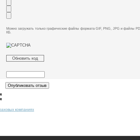
Можно загружать только графические файлы формата GIF, PNG, JPG и файлы PD
КБ.
Обновить код
я
я
траховых компаниях