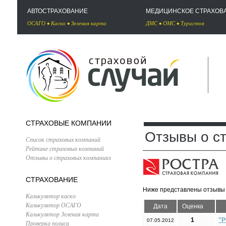
АВТОСТРАХОВАНИЕ
МЕДИЦИНСКОЕ СТРАХОВ
ОСАГО
•
Каско
•
Зеленая карта
ДМС
•
ОМС
•
Туристов
СТРАХОВЫЕ КОМПАНИИ
Отзывы о с
Список страховых компаний
Рейтинг страховых компаний
Отзывы о страховых компаниях
СТРАХОВАНИЕ
Ниже представлены отзывы 
Калькулятор каско
Калькулятор ОСАГО
Дата
Оценка
Калькулятор Зеленая карта
1
"Р
07.05.2012
Проверка полиса