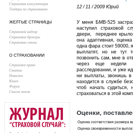
Страховая консультация
12 / 11 / 2009
Юрий
Тендеры по страхованию
ЖЕЛТЫЕ СТРАНИЦЫ
У меня БМВ-525 застрах
наступил страховой с
Страховой надзор
двери, переднее крыло
Страховые брокеры
она адаптивная, оценка
Страховые союзы
одна фара стоит 59000, я
выплатят, но не тут 
О СТРАХОВАНИИ
позвонить сам, мне в от
через еще недели 
Страховое право
расследовании, и уже иде
Статьи
Новости
ни выплаты, звонишь в
Книги
находится в службе безо
Форум
чтоб начать судиться, 
Список тегов
страховаться в этой ком
Оценки, поставл
Оценка соответствия размера в
Оценка своевременности выпла