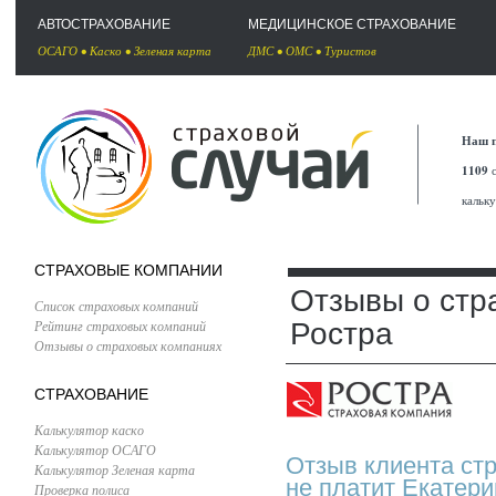
АВТОСТРАХОВАНИЕ
МЕДИЦИНСКОЕ СТРАХОВАНИЕ
ОСАГО
•
Каско
•
Зеленая карта
ДМС
•
ОМС
•
Туристов
Наш п
1109
с
кальк
СТРАХОВЫЕ КОМПАНИИ
Отзывы о стр
Список страховых компаний
Рейтинг страховых компаний
Ростра
Отзывы о страховых компаниях
СТРАХОВАНИЕ
Калькулятор каско
Калькулятор ОСАГО
Отзыв клиента ст
Калькулятор Зеленая карта
не платит Екатери
Проверка полиса