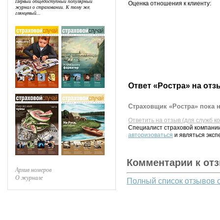
Первый общедоступный популярный
Оценка отношения к клиенту:
журнал о страховании. К тому же,
глянцевый...
Ответ «Ростра» на отз
Страховщик «Ростра» пока н
Ответить на отзыв (для служб к
Специалист страховой компании
авторизоваться
и являться эксп
Комментарии к от
Архив номеров
О журнале
Полный список отзывов 