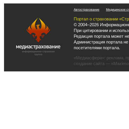
Автострахование
Медицинское с
Портал о страховании «Ст
© 2004–2026 Информационн
При цитировании и использ
Редакция портала может не
Администрация портала не
посетителями портала.
«Медиасфера»:
реклама
,
п
создание сайта
— «Maximov