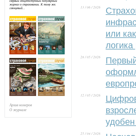
Первый общедоступный популярный
журнал о страховании. К тому же,
13 / 06 / 2026
Страхо
глянцевый...
инфрас
или ка
логика
28 / 05 / 2026
Первый
оформл
европр
12 / 05 / 2026
Цифров
Архив номеров
взросл
О журнале
удобен
25 / 04 / 2026