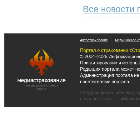
Все новости п
Автострахование
Медицинское с
Портал о страховании «Ст
© 2004–2026 Информационн
При цитировании и использ
Редакция портала может не
Администрация портала не
посетителями портала.
«Медиасфера»:
реклама
,
п
создание сайта
— «Maximov