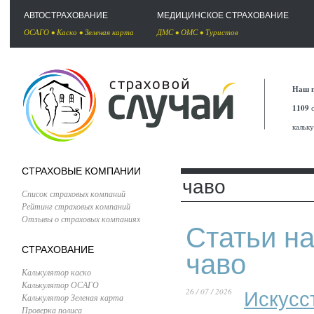
АВТОСТРАХОВАНИЕ
МЕДИЦИНСКОЕ СТРАХОВАНИЕ
ОСАГО
•
Каско
•
Зеленая карта
ДМС
•
ОМС
•
Туристов
Наш п
1109
с
кальк
СТРАХОВЫЕ КОМПАНИИ
чаво
Список страховых компаний
Рейтинг страховых компаний
Отзывы о страховых компаниях
Статьи на
СТРАХОВАНИЕ
чаво
Калькулятор каско
Калькулятор ОСАГО
26 / 07 / 2026
Искусс
Калькулятор Зеленая карта
Проверка полиса