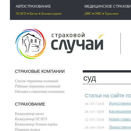
АВТОСТРАХОВАНИЕ
МЕДИЦИНСКОЕ СТРАХОВ
ОСАГО
•
Каско
•
Зеленая карта
ДМС
•
ОМС
•
Туристов
СТРАХОВЫЕ КОМПАНИИ
суд
Список страховых компаний
Рейтинг страховых компаний
Отзывы о страховых компаниях
Статьи на сайте по
26 / 07 / 2026
Искусственн
СТРАХОВАНИЕ
26 / 07 / 2026
Как мошенни
Калькулятор каско
Калькулятор ОСАГО
12 / 07 / 2026
Новая глава
Калькулятор Зеленая карта
26 / 06 / 2026
Лекарственн
Проверка полиса