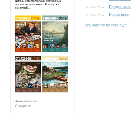
Первый общедоступный популярный
журнал о страховании. К тому же,
09 / 07 / 2026
Продуктовые
глянцевый...
06 / 07 / 2026
Новые риски
Все новости по тегу "суд"
Архив номеров
О журнале