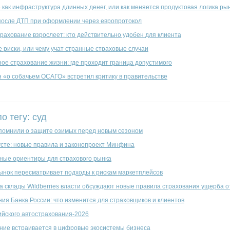
как инфраструктура длинных денег, или как меняется продуктовая логика ры
после ДТП при оформлении через европротокол
рахование взрослеет: кто действительно удобен для клиента
 риски, или чему учат странные страховые случаи
ое страхование жизни: где проходит граница допустимого
н «о собачьем ОСАГО» встретил критику в правительстве
о тегу: суд
помнили о защите озимых перед новым сезоном
усте: новые правила и законопроект Минфина
ные ориентиры для страхового рынка
ынок пересматривает подходы к рискам маркетплейсов
на склады Wildberries власти обсуждают новые правила страхования ущерба 
ия Банка России: что изменится для страховщиков и клиентов
ийского автострахования-2026
ание встраивается в цифровые экосистемы бизнеса