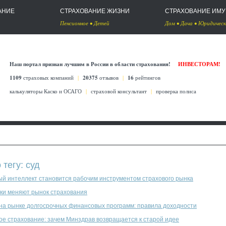
АНИЕ
СТРАХОВАНИЕ ЖИЗНИ
СТРАХОВАНИЕ ИМ
Пенсионное
•
Детей
Дом
•
Дача
•
Юридическ
Наш портал признан лучшим в России в области страхования!
ИНВЕСТОРАМ!
1109
страховых компаний
|
20375
отзывов
|
16
рейтингов
калькуляторы Каско
и
ОСАГО
|
страховой консультант
|
проверка полиса
 тегу: суд
ый интеллект становится рабочим инструментом страхового рынка
ки меняют рынок страхования
 на рынке долгосрочных финансовых программ: правила доходности
ое страхование: зачем Минздрав возвращается к старой идее