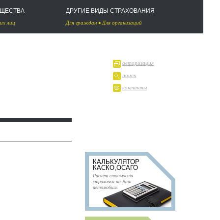
УЩЕСТВА
ДРУГИЕ ВИДЫ СТРАХОВАНИЯ
их лиц
Для граждан
•
Для организаций
авторизация
поиск
контакты
КАЛЬКУЛЯТОР
КАСКО,ОСАГО
Расчёт стоимости
страховки на Ваш
автомобиль