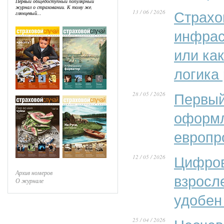
Первый общедоступный популярный
журнал о страховании. К тому же,
13 / 06 / 2026
Страхо
глянцевый...
инфрас
или ка
логика
28 / 05 / 2026
Первый
оформл
европр
12 / 05 / 2026
Цифров
Архив номеров
взросл
О журнале
удобен
25 / 04 / 2026