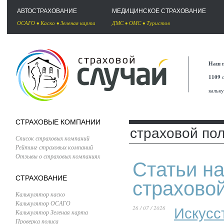
АВТОСТРАХОВАНИЕ
МЕДИЦИНСКОЕ СТРАХОВАНИЕ
ОСАГО
•
Каско
•
Зеленая карта
ДМС
•
ОМС
•
Туристов
Наш п
1109
с
кальк
СТРАХОВЫЕ КОМПАНИИ
страховой по
Список страховых компаний
Рейтинг страховых компаний
Отзывы о страховых компаниях
Статьи на
СТРАХОВАНИЕ
страхово
Калькулятор каско
Калькулятор ОСАГО
26 / 07 / 2026
Искусс
Калькулятор Зеленая карта
Проверка полиса