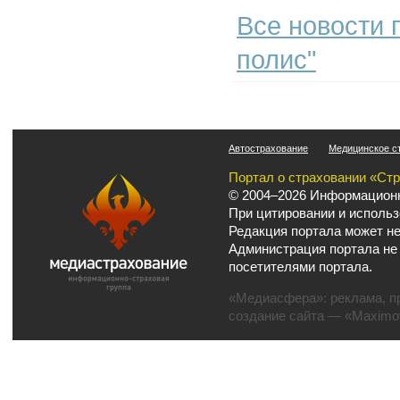
Все новости 
полис"
Автострахование
Медицинское с
Портал о страховании «Ст
© 2004–2026 Информационн
При цитировании и использ
Редакция портала может не
Администрация портала не
посетителями портала.
«Медиасфера»:
реклама
,
п
создание сайта
— «Maximov