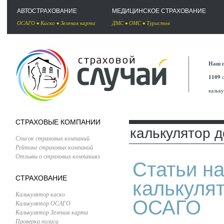
АВТОСТРАХОВАНИЕ
МЕДИЦИНСКОЕ СТРАХОВАНИЕ
ОСАГО
•
Каско
•
Зеленая карта
ДМС
•
ОМС
•
Туристов
Наш п
1109
с
кальк
СТРАХОВЫЕ КОМПАНИИ
калькулятор 
Список страховых компаний
Рейтинг страховых компаний
Отзывы о страховых компаниях
Статьи на
СТРАХОВАНИЕ
калькуля
Калькулятор каско
ОСАГО
Калькулятор ОСАГО
Калькулятор Зеленая карта
Проверка полиса