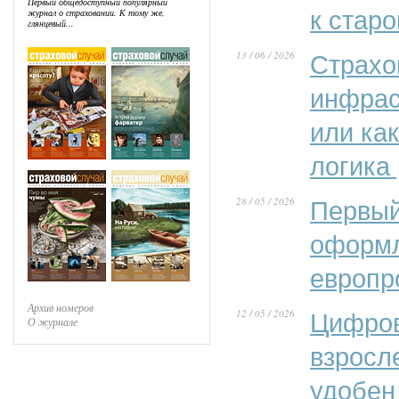
Первый общедоступный популярный
к стар
журнал о страховании. К тому же,
глянцевый...
13 / 06 / 2026
Страхо
инфрас
или ка
логика
28 / 05 / 2026
Первый
оформл
европр
Архив номеров
12 / 05 / 2026
Цифров
О журнале
взросл
удобен