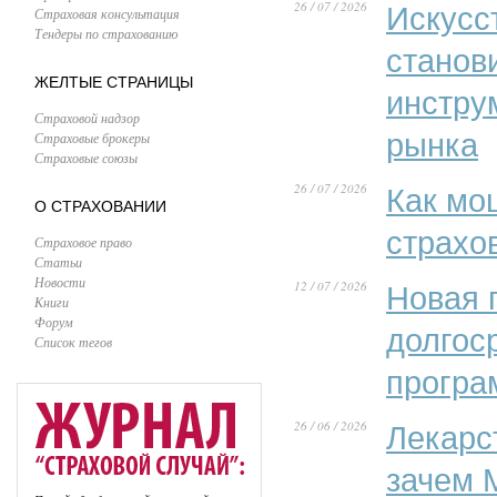
26 / 07 / 2026
Искусс
Страховая консультация
Тендеры по страхованию
станов
ЖЕЛТЫЕ СТРАНИЦЫ
инстру
Страховой надзор
рынка
Страховые брокеры
Страховые союзы
26 / 07 / 2026
Как мо
О СТРАХОВАНИИ
страхо
Страховое право
Статьи
Новости
12 / 07 / 2026
Новая 
Книги
Форум
долгос
Список тегов
програ
26 / 06 / 2026
Лекарс
зачем 