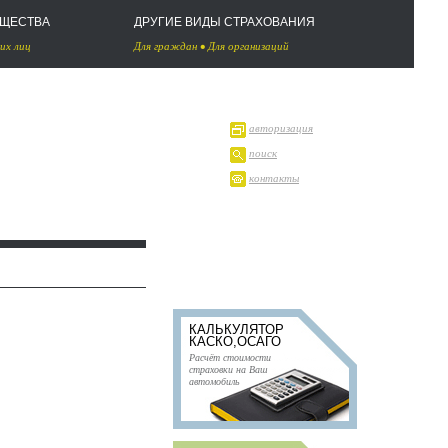
УЩЕСТВА
ДРУГИЕ ВИДЫ СТРАХОВАНИЯ
их лиц
Для граждан
•
Для организаций
авторизация
поиск
контакты
КАЛЬКУЛЯТОР
КАСКО,ОСАГО
Расчёт стоимости
страховки на Ваш
автомобиль