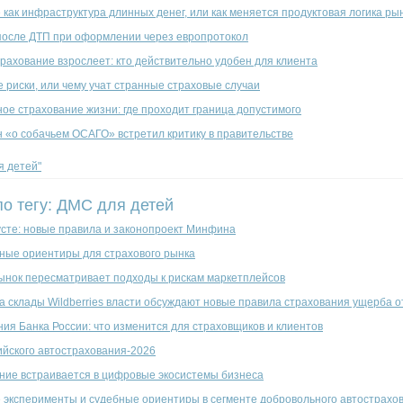
как инфраструктура длинных денег, или как меняется продуктовая логика ры
после ДТП при оформлении через европротокол
рахование взрослеет: кто действительно удобен для клиента
 риски, или чему учат странные страховые случаи
ое страхование жизни: где проходит граница допустимого
н «о собачьем ОСАГО» встретил критику в правительстве
я детей"
по тегу: ДМС для детей
усте: новые правила и законопроект Минфина
ные ориентиры для страхового рынка
ынок пересматривает подходы к рискам маркетплейсов
на склады Wildberries власти обсуждают новые правила страхования ущерба 
ия Банка России: что изменится для страховщиков и клиентов
ийского автострахования-2026
ание встраивается в цифровые экосистемы бизнеса
 эксперименты и судебные ориентиры в сегменте добровольного автострахо