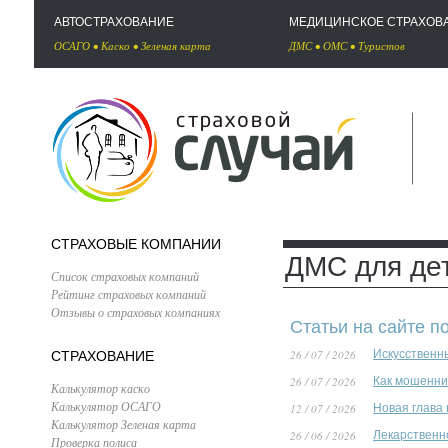
АВТОСТРАХОВАНИЕ
МЕДИЦИНСКОЕ СТРАХОВ
ОСАГО
•
Каско
•
Зеленая карта
ДМС
•
ОМС
•
Туристов
СТРАХОВЫЕ КОМПАНИИ
ДМС для де
Список страховых компаний
Рейтинг страховых компаний
Отзывы о страховых компаниях
Статьи на сайте п
26 / 07 / 2026
Искусственн
СТРАХОВАНИЕ
26 / 07 / 2026
Как мошенни
Калькулятор каско
Калькулятор ОСАГО
12 / 07 / 2026
Новая глава
Калькулятор Зеленая карта
26 / 06 / 2026
Лекарственн
Проверка полиса