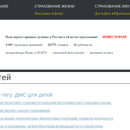
АНИЕ
СТРАХОВАНИЕ ЖИЗНИ
СТРАХОВАНИЕ ИМ
Пенсионное
•
Детей
Дом
•
Дача
•
Юридическ
Наш портал признан лучшим в России в области страхования!
ИНВЕСТОРАМ!
1109
страховых компаний
|
20375
отзывов
|
16
рейтингов
калькуляторы Каско
и
ОСАГО
|
страховой консультант
|
проверка полиса
тей
о тегу: ДМС для детей
ый интеллект становится рабочим инструментом страхового рынка
ки меняют рынок страхования
 на рынке долгосрочных финансовых программ: правила доходности
ое страхование: зачем Минздрав возвращается к старой идее