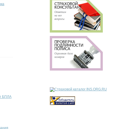
СТРАХОВОЙ
нка
КОНСУЛЬТАНТ
Ответим
на все
вопросы
ПРОВЕРКА
ПОДЛИННОСТИ
ПОЛИСА
Огромная база
номеров
от БПЛА
вания