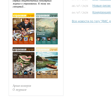
Первый общедоступный популярный
журнал о страховании. К тому же,
06 / 07 / 2026
Новые риски
глянцевый...
04 / 07 / 2026
Конкуренция
Все новости по тегу "ДМС д
Архив номеров
О журнале