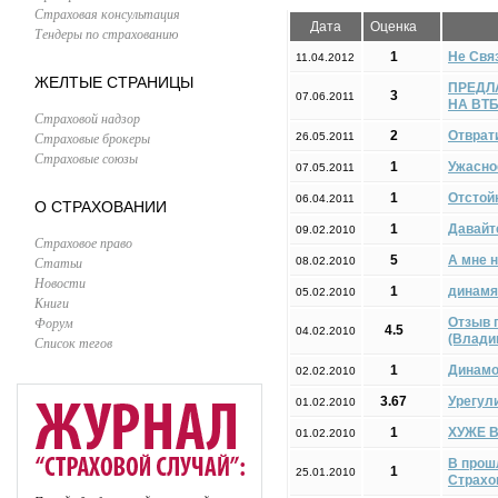
Страховая консультация
Дата
Оценка
Тендеры по страхованию
1
Не Свя
11.04.2012
ЖЕЛТЫЕ СТРАНИЦЫ
ПРЕДЛ
3
07.06.2011
НА ВТ
Страховой надзор
2
Отврат
Страховые брокеры
26.05.2011
Страховые союзы
1
Ужасно
07.05.2011
1
Отстой
06.04.2011
О СТРАХОВАНИИ
1
Давайт
09.02.2010
Страховое право
5
А мне 
Статьи
08.02.2010
Новости
1
динамя
05.02.2010
Книги
Форум
Отзыв 
4.5
04.02.2010
(Влади
Список тегов
1
Динамо 
02.02.2010
3.67
Урегул
01.02.2010
1
ХУЖЕ В
01.02.2010
В прош
1
25.01.2010
Страхо