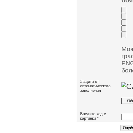
обя
Мо
гра
PNG
бол
Защита от
автоматического
заполнения
Об
Введите код с
картинки
*