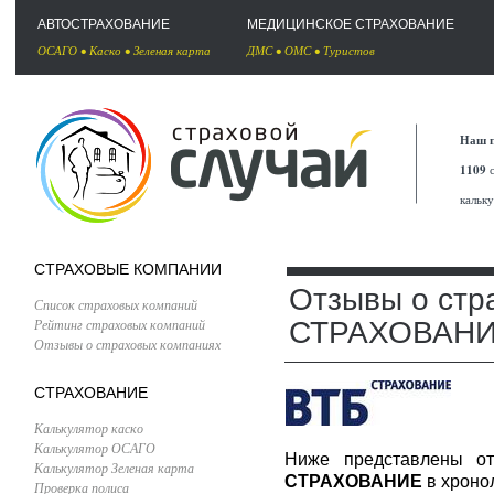
АВТОСТРАХОВАНИЕ
МЕДИЦИНСКОЕ СТРАХОВАНИЕ
ОСАГО
•
Каско
•
Зеленая карта
ДМС
•
ОМС
•
Туристов
Наш п
1109
с
кальк
СТРАХОВЫЕ КОМПАНИИ
Отзывы о стр
Список страховых компаний
Рейтинг страховых компаний
СТРАХОВАН
Отзывы о страховых компаниях
СТРАХОВАНИЕ
Калькулятор каско
Калькулятор ОСАГО
Ниже представлены о
Калькулятор Зеленая карта
СТРАХОВАНИЕ
в хроно
Проверка полиса