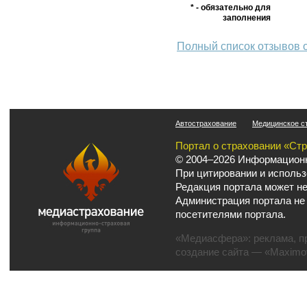
* - обязательно для
заполнения
Полный список отзывов 
Автострахование
Медицинское с
Портал о страховании «Ст
© 2004–2026 Информационн
При цитировании и использ
Редакция портала может не
Администрация портала не
посетителями портала.
«Медиасфера»:
реклама
,
п
создание сайта
— «Maximov