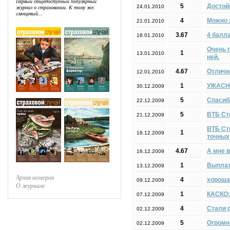
Первый общедоступный популярный
5
Достой
журнал о страховании. К тому же,
24.01.2010
глянцевый...
4
Можно 
21.01.2010
3.67
4 балла
18.01.2010
Очень п
1
13.01.2010
ней.
4.67
Отличн
12.01.2010
1
УЖАСН
30.12.2009
5
Спасиб
22.12.2009
5
ВТБ Ст
21.12.2009
ВТБ Ст
1
18.12.2009
точных
4.67
А мне 
16.12.2009
1
Выплат
13.12.2009
Архив номеров
4
хороша
09.12.2009
О журнале
1
КАСКО:
07.12.2009
4
Стали 
02.12.2009
5
Огромно
02.12.2009