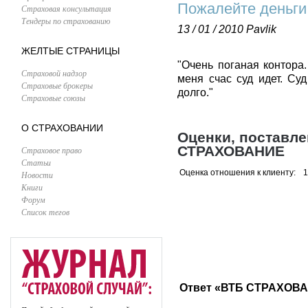
Пожалейте деньги,
Страховая консультация
Тендеры по страхованию
13 / 01 / 2010
Pavlik
ЖЕЛТЫЕ СТРАНИЦЫ
"Очень поганая контора.
Страховой надзор
меня счас суд идет. Суд
Страховые брокеры
долго."
Страховые союзы
О СТРАХОВАНИИ
Оценки, поставл
СТРАХОВАНИЕ
Страховое право
Статьи
Оценка отношения к клиенту:
1
Новости
Книги
Форум
Список тегов
Ответ «ВТБ СТРАХОВА