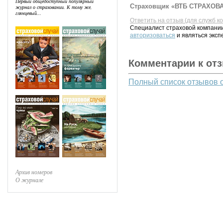
Первый общедоступный популярный
Страховщик «ВТБ СТРАХОВАН
журнал о страховании. К тому же,
глянцевый...
Ответить на отзыв (для служб к
Специалист страховой компании
авторизоваться
и являться эксп
Комментарии к от
Полный список отзывов 
Архив номеров
О журнале