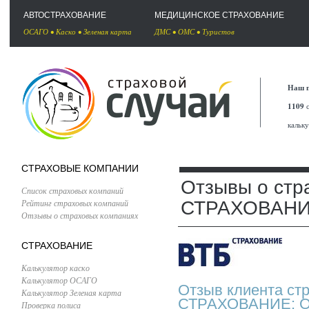
АВТОСТРАХОВАНИЕ
МЕДИЦИНСКОЕ СТРАХОВАНИЕ
ОСАГО
•
Каско
•
Зеленая карта
ДМС
•
ОМС
•
Туристов
Наш п
1109
с
кальк
СТРАХОВЫЕ КОМПАНИИ
Отзывы о стр
Список страховых компаний
Рейтинг страховых компаний
СТРАХОВАН
Отзывы о страховых компаниях
СТРАХОВАНИЕ
Калькулятор каско
Калькулятор ОСАГО
Отзыв клиента ст
Калькулятор Зеленая карта
СТРАХОВАНИЕ: Оч
Проверка полиса