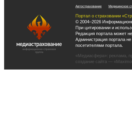
Автострахование
Медицинское с
Портал о страховании «Ст
© 2004–2026 Информационн
При цитировании и использ
Редакция портала может не
Администрация портала не
посетителями портала.
«Медиасфера»:
реклама
,
п
создание сайта
— «Maximov