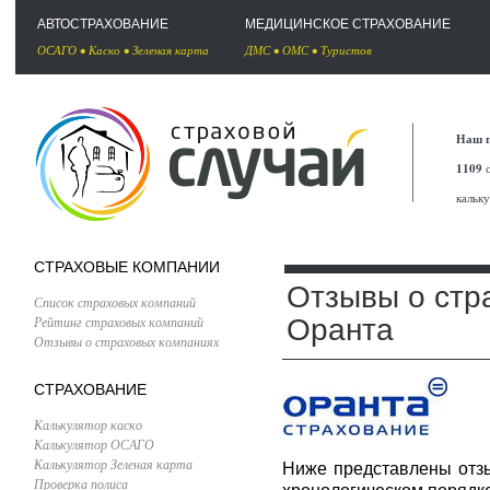
АВТОСТРАХОВАНИЕ
МЕДИЦИНСКОЕ СТРАХОВАНИЕ
ОСАГО
•
Каско
•
Зеленая карта
ДМС
•
ОМС
•
Туристов
Наш п
1109
с
кальк
СТРАХОВЫЕ КОМПАНИИ
Отзывы о стр
Список страховых компаний
Рейтинг страховых компаний
Оранта
Отзывы о страховых компаниях
СТРАХОВАНИЕ
Калькулятор каско
Калькулятор ОСАГО
Калькулятор Зеленая карта
Ниже представлены отз
Проверка полиса