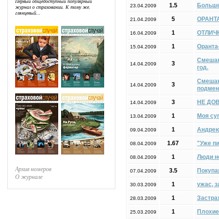
Первый общедоступный популярный
1.5
Больше
23.04.2009
журнал о страховании. К тому же,
глянцевый...
5
ОРАНТ
21.04.2009
1
ОТЛИЧН
16.04.2009
1
Оранта
15.04.2009
Смешан
3
14.04.2009
год.
Смешан
3
14.04.2009
подмен
3
НЕ ДО
14.04.2009
1
Моя суп
13.04.2009
1
Андрею
09.04.2009
1.67
"Уже пи
08.04.2009
1
Люди н
08.04.2009
Архив номеров
3.5
Покупа
07.04.2009
О журнале
1
ужас, з
30.03.2009
1
Застра
28.03.2009
1
Плохие
25.03.2009