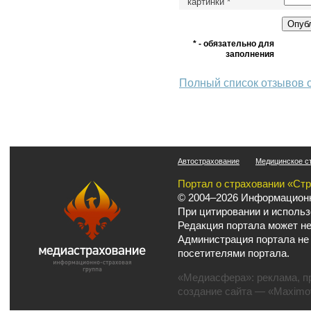
картинки
*
* - обязательно для
заполнения
Полный список отзывов 
Автострахование
Медицинское с
Портал о страховании «Ст
© 2004–2026 Информационн
При цитировании и использ
Редакция портала может не
Администрация портала не
посетителями портала.
«Медиасфера»:
реклама
,
п
создание сайта
— «Maximov