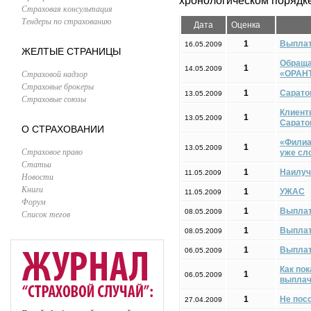
хронологическом порядке
Страховая консультация
Тендеры по страхованию
Дата
Оценка
1
Выплат
16.05.2009
ЖЕЛТЫЕ СТРАНИЦЫ
Обраща
1
14.05.2009
Страховой надзор
«ОРАНТ
Страховые брокеры
1
Сарато
13.05.2009
Страховые союзы
Клиент
1
13.05.2009
Сарато
О СТРАХОВАНИИ
«Филиа
1
13.05.2009
Страховое право
уже сл
Статьи
1
Наилуч
11.05.2009
Новости
Книги
1
УЖАС
11.05.2009
Форум
1
Выплат
08.05.2009
Список тегов
1
Выплат
08.05.2009
1
Выплат
06.05.2009
Как по
1
06.05.2009
выплач
1
Не посо
27.04.2009