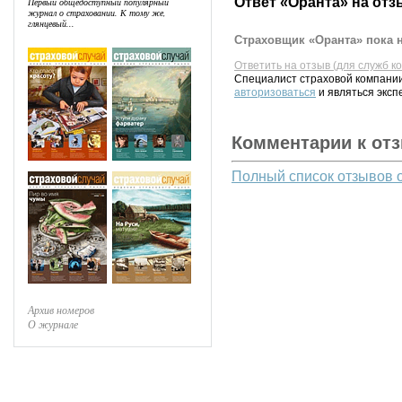
Ответ «Оранта» на отз
Первый общедоступный популярный
журнал о страховании. К тому же,
глянцевый...
Страховщик «Оранта» пока н
Ответить на отзыв (для служб к
Специалист страховой компании
авторизоваться
и являться эксп
Комментарии к от
Полный список отзывов 
Архив номеров
О журнале