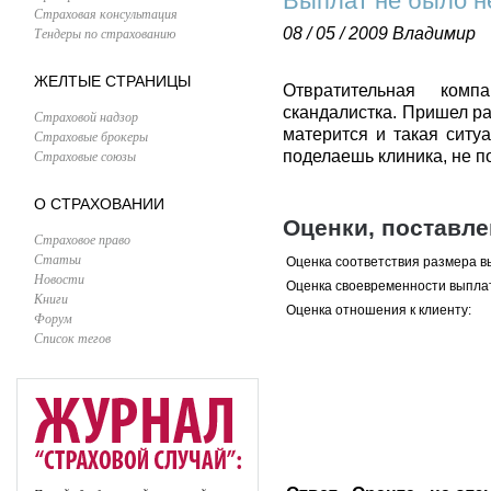
Выплат не было не
Страховая консультация
Тендеры по страхованию
08 / 05 / 2009
Владимир
ЖЕЛТЫЕ СТРАНИЦЫ
Отвратительная ком
скандалистка. Пришел ра
Страховой надзор
матерится и такая ситуа
Страховые брокеры
Страховые союзы
поделаешь клиника, не по
О СТРАХОВАНИИ
Оценки, поставл
Страховое право
Статьи
Оценка соответствия размера в
Новости
Оценка своевременности выпла
Книги
Оценка отношения к клиенту:
Форум
Список тегов