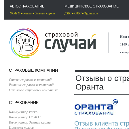
АВТОСТРАХОВАНИЕ
МЕДИЦИНСКОЕ СТРАХОВАНИЕ
ОСАГО
•
Каско
•
Зеленая карта
ДМС
•
ОМС
•
Туристов
Наш п
1109
с
кальк
СТРАХОВЫЕ КОМПАНИИ
Отзывы о стр
Список страховых компаний
Рейтинг страховых компаний
Оранта
Отзывы о страховых компаниях
СТРАХОВАНИЕ
Калькулятор каско
Калькулятор ОСАГО
Калькулятор Зеленая карта
Отзыв клиента ст
Проверка полиса