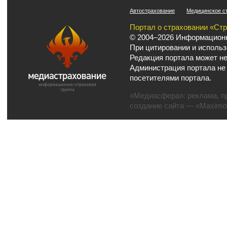
Автострахование
Медицинское с
Портал о страховании «Ст
© 2004–2026 Информационн
При цитировании и использ
Редакция портала может не
Администрация портала не
посетителями портала.
«Медиасфера»:
реклама
,
п
создание сайта
— «Maximov