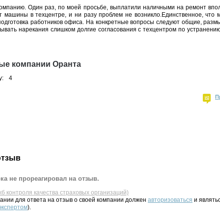
компанию. Один раз, по моей просьбе, выплатили наличными на ремонт впол
т машины в техцентре, и ни разу проблем не возникло.Единственное, что м
одготовка работников офиса. На конкретные вопросы следуют общие, размы
ывать нарекания слишком долгие согласования с техцентром по устранению
ые компании Оранта
у:
4
П
отзыв
ка не прореагировал на отзыв.
жб контроля качества страховых организаций)
ании для ответа на отзыв о своей компании должен
авторизоваться
и являть
 экспертом
).