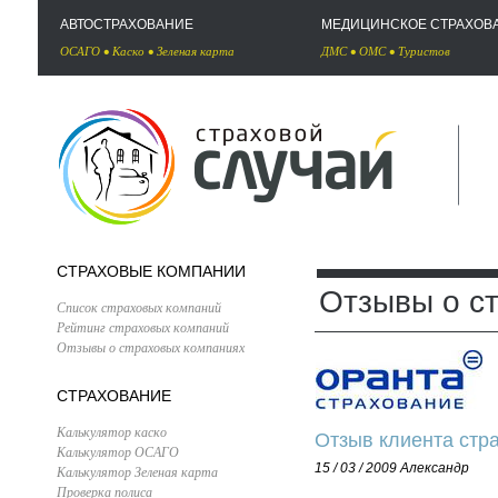
АВТОСТРАХОВАНИЕ
МЕДИЦИНСКОЕ СТРАХОВ
ОСАГО
•
Каско
•
Зеленая карта
ДМС
•
ОМС
•
Туристов
СТРАХОВЫЕ КОМПАНИИ
Отзывы о с
Список страховых компаний
Рейтинг страховых компаний
Отзывы о страховых компаниях
СТРАХОВАНИЕ
Калькулятор каско
Отзыв клиента стр
Калькулятор ОСАГО
15 / 03 / 2009
Александр
Калькулятор Зеленая карта
Проверка полиса