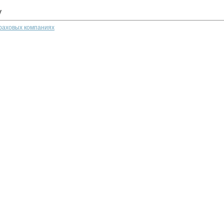
у
траховых компаниях