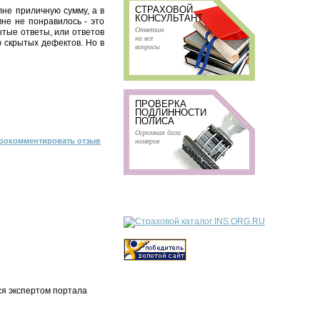
СТРАХОВОЙ
не приличную сумму, а в
КОНСУЛЬТАНТ
не не понравилось - это
Ответим
тые ответы, или ответов
на все
 скрытых дефектов. Но в
вопросы
ПРОВЕРКА
ПОДЛИННОСТИ
ПОЛИСА
Огромная база
номеров
рокомментировать отзыв
ся экспертом портала