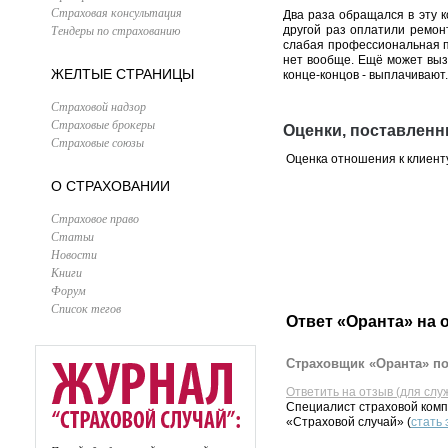
Страховая консультация
Два раза обращался в эту 
Тендеры по страхованию
другой раз оплатили ремон
слабая профессиональная п
нет вообще. Ещё может выз
ЖЕЛТЫЕ СТРАНИЦЫ
конце-концов - выплачивают.
Страховой надзор
Страховые брокеры
Оценки, поставленн
Страховые союзы
Оценка отношения к клиент
О СТРАХОВАНИИ
Страховое право
Статьи
Новости
Книги
Форум
Список тегов
Ответ «Оранта» на 
Страховщик «Оранта» по
Ответить на отзыв (для слу
Специалист страховой комп
«Страховой случай» (
стать