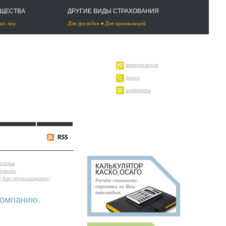
УЩЕСТВА
ДРУГИЕ ВИДЫ СТРАХОВАНИЯ
их лиц
Для граждан
•
Для организаций
авторизация
поиск
контакты
 отзыв
КАЛЬКУЛЯТОР
ровать
КАСКО,ОСАГО
(для страховщиков)
Расчёт стоимости
страховки на Ваш
автомобиль
компанию.