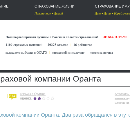
АНИЕ
СТРАХОВАНИЕ ЖИЗНИ
СТРАХОВАНИЕ ИМ
Пенсионное
•
Детей
Дом
•
Дача
•
Юридическ
Наш портал признан лучшим в России в области страхования!
ИНВЕСТОРАМ!
1109
страховых компаний
|
20375
отзывов
|
16
рейтингов
калькуляторы Каско
и
ОСАГО
|
страховой консультант
|
проверка полиса
траховой компании Оранта
отзывы о Оранта
оставить
814
комменти
оценка
ответить 
аховой компании Оранта: Два раза обращался в эту 