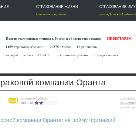
АНИЕ
СТРАХОВАНИЕ ЖИЗНИ
СТРАХОВАНИЕ ИМ
Пенсионное
•
Детей
Дом
•
Дача
•
Юридическ
Наш портал признан лучшим в России в области страхования!
ИНВЕСТОРАМ!
1109
страховых компаний
|
20375
отзывов
|
16
рейтингов
калькуляторы Каско
и
ОСАГО
|
страховой консультант
|
проверка полиса
траховой компании Оранта
отзывы о Оранта
оставить
814
комменти
оценка
ответить 
аховой компании Оранта: не пойму притензий