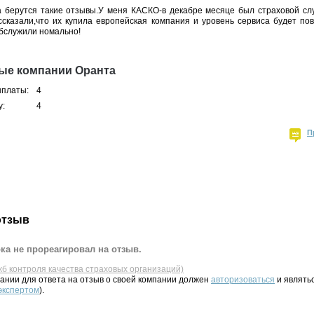
да берутся такие отзывы.У меня КАСКО-в декабре месяце был страховой слу
ссказали,что их купила европейская компания и уровень сервиса будет по
обслужили номально!
ые компании Оранта
ыплаты:
4
у:
4
П
отзыв
ка не прореагировал на отзыв.
жб контроля качества страховых организаций)
ании для ответа на отзыв о своей компании должен
авторизоваться
и являть
 экспертом
).