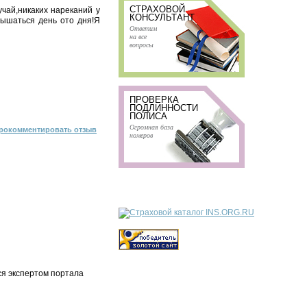
СТРАХОВОЙ
чай,никаких нареканий у
КОНСУЛЬТАНТ
вышаться день ото дня!Я
Ответим
на все
вопросы
ПРОВЕРКА
ПОДЛИННОСТИ
ПОЛИСА
Огромная база
рокомментировать отзыв
номеров
ся экспертом портала