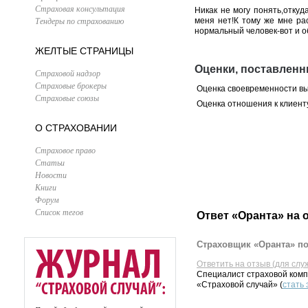
Страховая консультация
Никак не могу понять,отку
Тендеры по страхованию
меня нет!К тому же мне ра
нормальный человек-вот и 
ЖЕЛТЫЕ СТРАНИЦЫ
Оценки, поставленн
Страховой надзор
Страховые брокеры
Оценка своевременности в
Страховые союзы
Оценка отношения к клиент
О СТРАХОВАНИИ
Страховое право
Статьи
Новости
Книги
Форум
Список тегов
Ответ «Оранта» на 
Страховщик «Оранта» по
Ответить на отзыв (для слу
Специалист страховой комп
«Страховой случай» (
стать