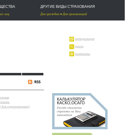
УЩЕСТВА
ДРУГИЕ ВИДЫ СТРАХОВАНИЯ
их лиц
Для граждан
•
Для организаций
авторизация
поиск
контакты
 отзыв
КАЛЬКУЛЯТОР
ровать
КАСКО,ОСАГО
(для страховщиков)
Расчёт стоимости
страховки на Ваш
автомобиль