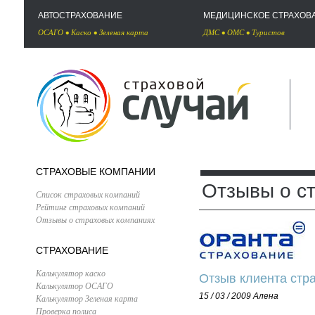
АВТОСТРАХОВАНИЕ
МЕДИЦИНСКОЕ СТРАХОВ
ОСАГО
•
Каско
•
Зеленая карта
ДМС
•
ОМС
•
Туристов
СТРАХОВЫЕ КОМПАНИИ
Отзывы о с
Список страховых компаний
Рейтинг страховых компаний
Отзывы о страховых компаниях
СТРАХОВАНИЕ
Калькулятор каско
Отзыв клиента стр
Калькулятор ОСАГО
15 / 03 / 2009
Алена
Калькулятор Зеленая карта
Проверка полиса