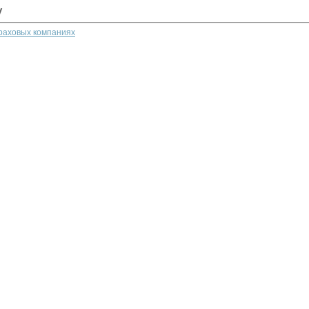
у
траховых компаниях