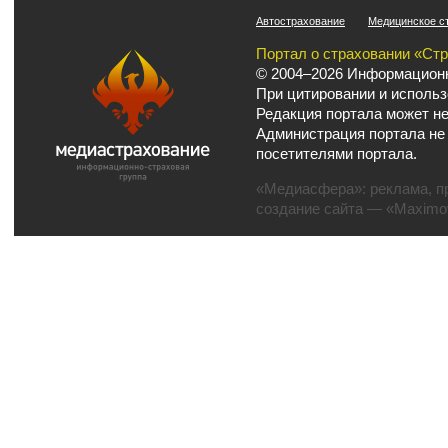
Автострахование
Медицинское с
Портал о страховании «Ст
© 2004–2026 Информационн
При цитировании и использ
Редакция портала может не
Администрация портала не
посетителями портала.
«Медиасфера»:
реклама
,
п
создание сайта
— «Maximov