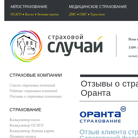
АВТОСТРАХОВАНИЕ
МЕДИЦИНСКОЕ СТРАХОВАНИЕ
ОСАГО
•
Каско
•
Зеленая карта
ДМС
•
ОМС
•
Туристов
Наш п
1109
с
кальк
СТРАХОВЫЕ КОМПАНИИ
Отзывы о стр
Список страховых компаний
Рейтинг страховых компаний
Оранта
Отзывы о страховых компаниях
СТРАХОВАНИЕ
Калькулятор каско
Калькулятор ОСАГО
Калькулятор Зеленая карта
Отзыв клиента ст
Проверка полиса