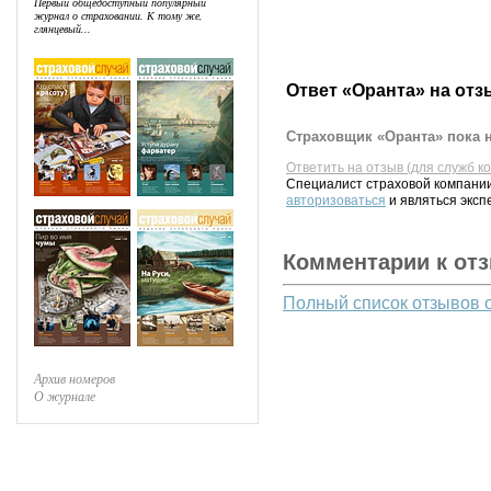
Первый общедоступный популярный
журнал о страховании. К тому же,
глянцевый...
Ответ «Оранта» на отз
Страховщик «Оранта» пока н
Ответить на отзыв (для служб к
Специалист страховой компании
авторизоваться
и являться эксп
Комментарии к от
Полный список отзывов 
Архив номеров
О журнале