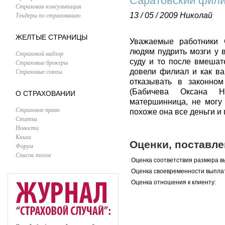
Саратовский фили
Страховая консультация
Тендеры по страхованию
13 / 05 / 2009
Николай
ЖЕЛТЫЕ СТРАНИЦЫ
Уважаемые работники 
людям пудрить мозги у в
Страховой надзор
суду и то после вмешат
Страховые брокеры
Страховые союзы
довели филиал и как ва
отказывать в законно
(Бабичева Оксана Н
О СТРАХОВАНИИ
матершинница, не могу 
Страховое право
похоже она все деньги и
Статьи
Новости
Книги
Оценки, поставл
Форум
Список тегов
Оценка соответствия размера в
Оценка своевременности выпла
Оценка отношения к клиенту: