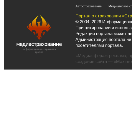
Автострахование
Медицинское с
Портал о страховании «Ст
© 2004–2026 Информационн
При цитировании и использ
Редакция портала может не
Администрация портала не
посетителями портала.
«Медиасфера»:
реклама
,
п
создание сайта
— «Maximov