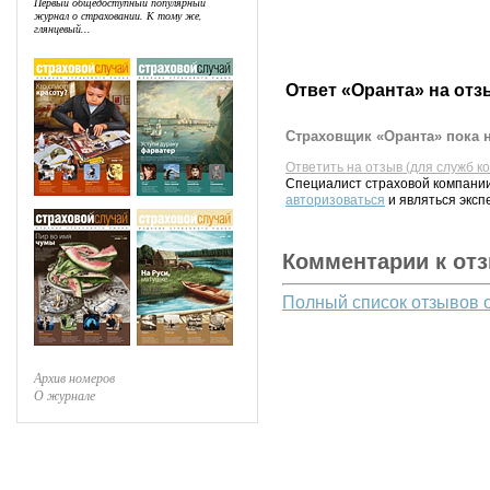
Первый общедоступный популярный
журнал о страховании. К тому же,
глянцевый...
Ответ «Оранта» на отз
Страховщик «Оранта» пока н
Ответить на отзыв (для служб к
Специалист страховой компании
авторизоваться
и являться эксп
Комментарии к от
Полный список отзывов 
Архив номеров
О журнале