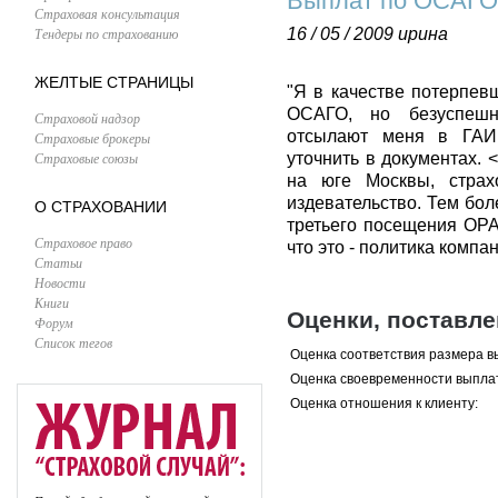
Выплат по ОСАГО
Страховая консультация
Тендеры по страхованию
16 / 05 / 2009
ирина
ЖЕЛТЫЕ СТРАНИЦЫ
"Я в качестве потерпев
ОСАГО, но безуспешн
Страховой надзор
отсылают меня в ГАИ,
Страховые брокеры
Страховые союзы
уточнить в документах. 
на юге Москвы, страх
издевательство. Тем бол
О СТРАХОВАНИИ
третьего посещения ОРА
Страховое право
что это - политика ко
Статьи
Новости
Книги
Оценки, поставл
Форум
Список тегов
Оценка соответствия размера в
Оценка своевременности выпла
Оценка отношения к клиенту: