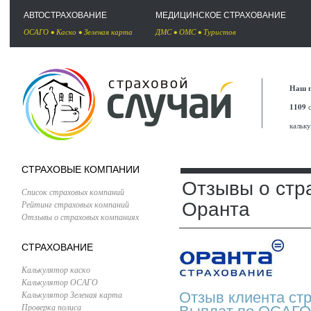
АВТОСТРАХОВАНИЕ
МЕДИЦИНСКОЕ СТРАХОВАНИЕ
ОСАГО
•
Каско
•
Зеленая карта
ДМС
•
ОМС
•
Туристов
Наш п
1109
с
кальк
СТРАХОВЫЕ КОМПАНИИ
Отзывы о стр
Список страховых компаний
Рейтинг страховых компаний
Оранта
Отзывы о страховых компаниях
СТРАХОВАНИЕ
Калькулятор каско
Калькулятор ОСАГО
Калькулятор Зеленая карта
Отзыв клиента ст
Проверка полиса