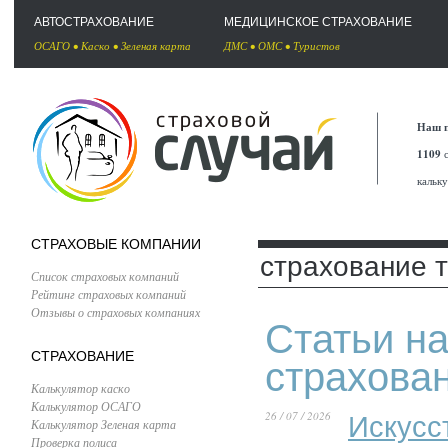
АВТОСТРАХОВАНИЕ
МЕДИЦИНСКОЕ СТРАХОВАНИЕ
ОСАГО
•
Каско
•
Зеленая карта
ДМС
•
ОМС
•
Туристов
Наш п
1109
с
кальк
СТРАХОВЫЕ КОМПАНИИ
страхование 
Список страховых компаний
Рейтинг страховых компаний
Отзывы о страховых компаниях
Статьи на
СТРАХОВАНИЕ
страхова
Калькулятор каско
Калькулятор ОСАГО
26 / 07 / 2026
Искусс
Калькулятор Зеленая карта
Проверка полиса