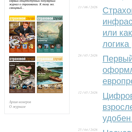
Первый общедоступный популярный
журнал о страховании. К тому же,
13 / 06 / 2026
Страхо
глянцевый...
инфрас
или ка
логика
28 / 05 / 2026
Первый
оформл
европр
12 / 05 / 2026
Цифров
Архив номеров
взросл
О журнале
удобен
25 / 04 / 2026