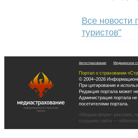
Все новости 
туристов"
Автострахование
Медицинское с
Портал о страховании «Ст
© 2004–2026 Информационн
При цитировании и использ
Редакция портала может не
Администрация портала не
посетителями портала.
«Медиасфера»:
реклама
,
п
создание сайта
— «Maximov