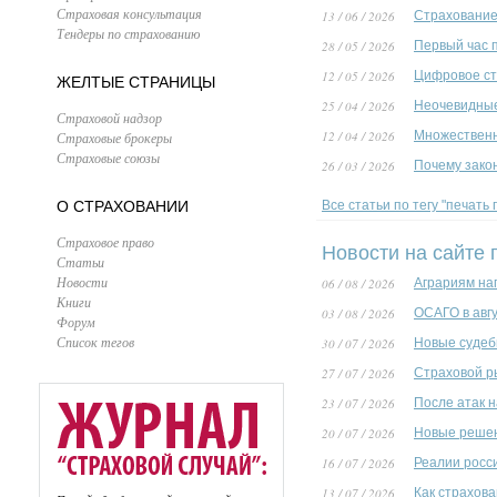
Страховая консультация
13 / 06 / 2026
Страхование 
Тендеры по страхованию
28 / 05 / 2026
Первый час 
12 / 05 / 2026
Цифровое ст
ЖЕЛТЫЕ СТРАНИЦЫ
25 / 04 / 2026
Неочевидные
Страховой надзор
12 / 04 / 2026
Множественн
Страховые брокеры
Страховые союзы
26 / 03 / 2026
Почему зако
О СТРАХОВАНИИ
Все статьи по тегу "печать
Страховое право
Новости на сайте 
Статьи
Новости
06 / 08 / 2026
Аграриям на
Книги
03 / 08 / 2026
ОСАГО в авг
Форум
Список тегов
30 / 07 / 2026
Новые судеб
27 / 07 / 2026
Страховой р
23 / 07 / 2026
После атак 
20 / 07 / 2026
Новые решен
16 / 07 / 2026
Реалии росс
13 / 07 / 2026
Как страхов