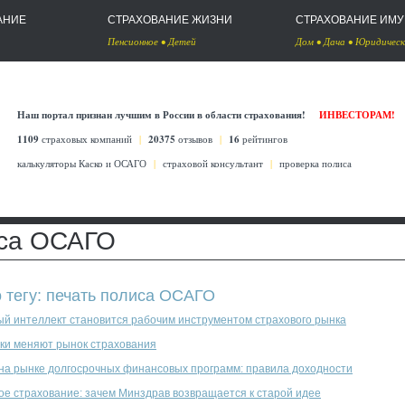
АНИЕ
СТРАХОВАНИЕ ЖИЗНИ
СТРАХОВАНИЕ ИМ
Пенсионное
•
Детей
Дом
•
Дача
•
Юридическ
Наш портал признан лучшим в России в области страхования!
ИНВЕСТОРАМ!
1109
страховых компаний
|
20375
отзывов
|
16
рейтингов
калькуляторы Каско
и
ОСАГО
|
страховой консультант
|
проверка полиса
иса ОСАГО
о тегу: печать полиса ОСАГО
ый интеллект становится рабочим инструментом страхового рынка
ки меняют рынок страхования
 на рынке долгосрочных финансовых программ: правила доходности
ое страхование: зачем Минздрав возвращается к старой идее