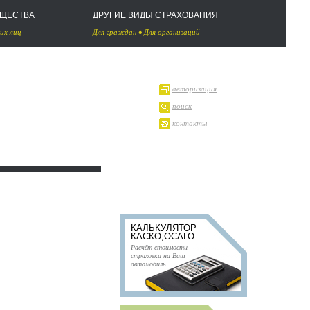
УЩЕСТВА
ДРУГИЕ ВИДЫ СТРАХОВАНИЯ
их лиц
Для граждан
•
Для организаций
авторизация
поиск
контакты
КАЛЬКУЛЯТОР
КАСКО,ОСАГО
Расчёт стоимости
страховки на Ваш
автомобиль