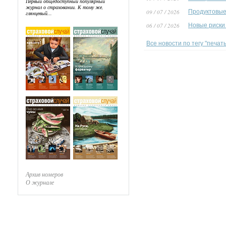
Первый общедоступный популярный
журнал о страховании. К тому же,
09 / 07 / 2026
Продуктовые
глянцевый...
06 / 07 / 2026
Новые риски
Все новости по тегу "печа
Архив номеров
О журнале