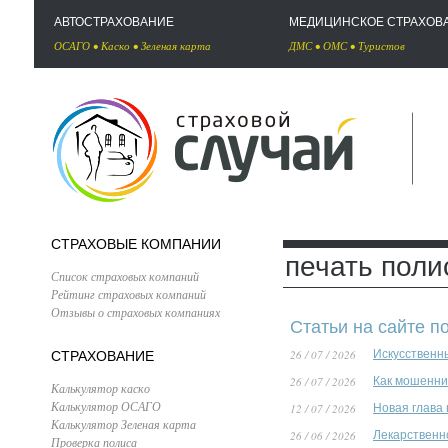
АВТОСТРАХОВАНИЕ
МЕДИЦИНСКОЕ СТРАХОВ
ОСАГО
•
Каско
•
Зеленая карта
ДМС
•
ОМС
•
Туристов
СТРАХОВЫЕ КОМПАНИИ
печать пол
Список страховых компаний
Рейтинг страховых компаний
Отзывы о страховых компаниях
Статьи на сайте п
26 / 07 / 2026
Искусственн
СТРАХОВАНИЕ
26 / 07 / 2026
Как мошенни
Калькулятор каско
Калькулятор ОСАГО
12 / 07 / 2026
Новая глава
Калькулятор Зеленая карта
26 / 06 / 2026
Лекарственн
Проверка полиса