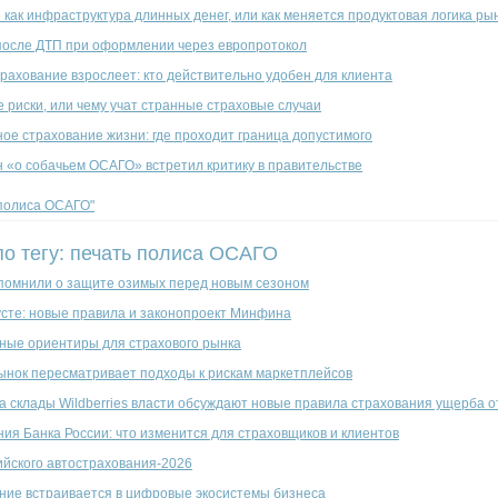
как инфраструктура длинных денег, или как меняется продуктовая логика ры
после ДТП при оформлении через европротокол
рахование взрослеет: кто действительно удобен для клиента
 риски, или чему учат странные страховые случаи
ое страхование жизни: где проходит граница допустимого
н «о собачьем ОСАГО» встретил критику в правительстве
 полиса ОСАГО"
по тегу: печать полиса ОСАГО
помнили о защите озимых перед новым сезоном
усте: новые правила и законопроект Минфина
ные ориентиры для страхового рынка
ынок пересматривает подходы к рискам маркетплейсов
на склады Wildberries власти обсуждают новые правила страхования ущерба 
ия Банка России: что изменится для страховщиков и клиентов
ийского автострахования-2026
ание встраивается в цифровые экосистемы бизнеса