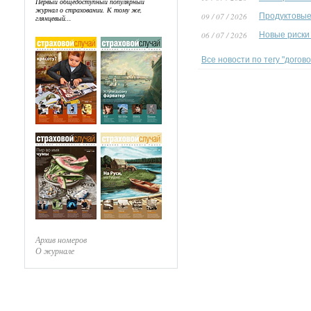
Первый общедоступный популярный
журнал о страховании. К тому же,
09 / 07 / 2026
Продуктовые
глянцевый...
06 / 07 / 2026
Новые риски
Все новости по тегу "догов
Архив номеров
О журнале