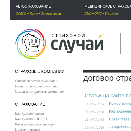
АВТОСТРАХОВАНИЕ
МЕДИЦИНСКОЕ СТРАХОВ
ОСАГО
•
Каско
•
Зеленая карта
ДМС
•
ОМС
•
Туристов
СТРАХОВЫЕ КОМПАНИИ
договор стр
Список страховых компаний
Рейтинг страховых компаний
Отзывы о страховых компаниях
Статьи на сайте по
26 / 07 / 2026
Искусственн
СТРАХОВАНИЕ
26 / 07 / 2026
Как мошенни
Калькулятор каско
Калькулятор ОСАГО
12 / 07 / 2026
Новая глава
Калькулятор Зеленая карта
26 / 06 / 2026
Лекарственн
Проверка полиса