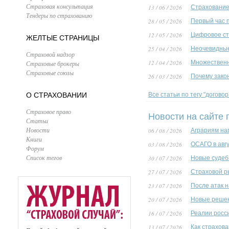
Страховая консультация
13 / 06 / 2026
Страхование 
Тендеры по страхованию
28 / 05 / 2026
Первый час 
12 / 05 / 2026
Цифровое ст
ЖЕЛТЫЕ СТРАНИЦЫ
25 / 04 / 2026
Неочевидные
Страховой надзор
12 / 04 / 2026
Множественн
Страховые брокеры
Страховые союзы
26 / 03 / 2026
Почему зако
О СТРАХОВАНИИ
Все статьи по тегу "догово
Страховое право
Новости на сайте 
Статьи
Новости
06 / 08 / 2026
Аграриям на
Книги
03 / 08 / 2026
ОСАГО в авг
Форум
Список тегов
30 / 07 / 2026
Новые судеб
27 / 07 / 2026
Страховой р
23 / 07 / 2026
После атак 
20 / 07 / 2026
Новые решен
16 / 07 / 2026
Реалии росс
13 / 07 / 2026
Как страхов