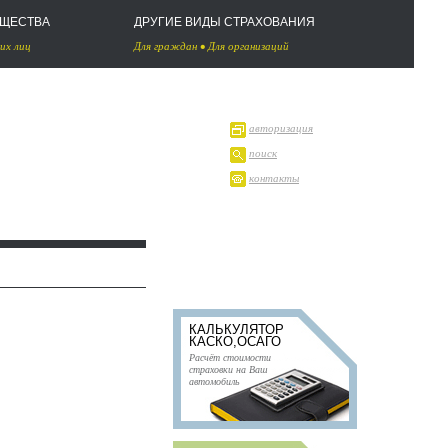
УЩЕСТВА
ДРУГИЕ ВИДЫ СТРАХОВАНИЯ
их лиц
Для граждан
•
Для организаций
авторизация
поиск
контакты
КАЛЬКУЛЯТОР
КАСКО,ОСАГО
Расчёт стоимости
страховки на Ваш
автомобиль