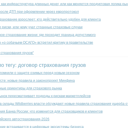
как инфраструктура длинных денег, или как меняется продуктовая логика ры
после ДТП при оформлении через европротокол
рахование взрослеет: кто действительно удобен для клиента
 риски, или чему учат странные страховые случаи
ое страхование жизни: где проходит граница допустимого
н «о собачьем ОСАГО» встретил критику в правительстве
р страхования грузов"
по тегу: договор страхования грузов
помнили о защите озимых перед новым сезоном
усте: новые правила и законопроект Минфина
ные ориентиры для страхового рынка
ынок пересматривает подходы к рискам маркетплейсов
на склады Wildberries власти обсуждают новые правила страхования ущерба 
ия Банка России: что изменится для страховщиков и клиентов
ийского автострахования-2026
ание встраивается в цифровые экосистемы бизнеса