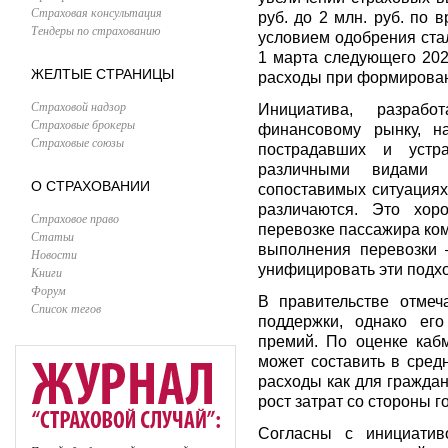
Страховая консультация
руб. до 2 млн. руб. по
Тендеры по страхованию
условием одобрения ста
1 марта следующего 202
ЖЕЛТЫЕ СТРАНИЦЫ
расходы при формирова
Страховой надзор
Инициатива, разраб
Страховые брокеры
финансовому рынку, н
Страховые союзы
пострадавших и устр
различными видами 
О СТРАХОВАНИИ
сопоставимых ситуация
различаются. Это хор
Страховое право
перевозке пассажира ком
Статьи
выполнения перевозки 
Новости
унифицировать эти подх
Книги
Форум
В правительстве отмеч
Список тегов
поддержки, однако его
премий. По оценке каб
может составить в сред
расходы как для граждан
рост затрат со стороны г
Согласны с инициат