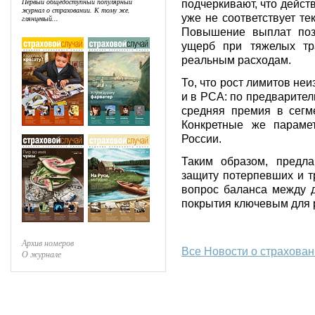
Первый общедоступный популярный
подчеркивают, что дейст
журнал о страховании. К тому же,
уже не соответствует т
глянцевый...
Повышение выплат поз
ущерб при тяжелых тр
реальным расходам.
То, что рост лимитов не
и в РСА: по предварите
средняя премия в сегм
Конкретные же параме
России.
Таким образом, предл
защиту потерпевших и т
вопрос баланса между 
покрытия ключевым для 
Архив номеров
Все Новости о страхова
О журнале