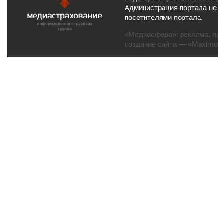
Администрация портала не
посетителями портала.
«Медиасфера»:
реклама
,
п
создание сайта
— «Maximov