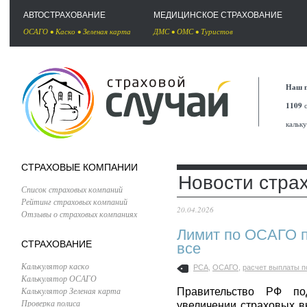
АВТОСТРАХОВАНИЕ
МЕДИЦИНСКОЕ СТРАХОВАНИЕ
ОСАГО
•
Каско
•
Зеленая карта
ДМС
•
ОМС
•
Туристов
Наш п
1109
с
кальк
СТРАХОВЫЕ КОМПАНИИ
Новости стра
Список страховых компаний
Рейтинг страховых компаний
20.04.2026
Отзывы о страховых компаниях
Лимит по ОСАГО по
СТРАХОВАНИЕ
все
Калькулятор каско
РСА
,
ОСАГО
,
расчет выплаты п
Калькулятор ОСАГО
Калькулятор Зеленая карта
Правительство РФ по
Проверка полиса
увеличении страховых 