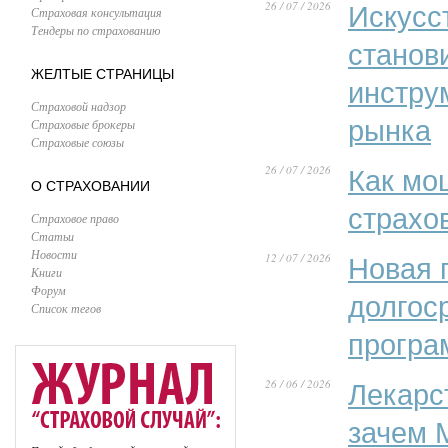
26 / 07 / 2026
Искусс
Страховая консультация
Тендеры по страхованию
станов
ЖЕЛТЫЕ СТРАНИЦЫ
инстру
Страховой надзор
рынка
Страховые брокеры
Страховые союзы
26 / 07 / 2026
Как мо
О СТРАХОВАНИИ
страхо
Страховое право
Статьи
Новости
12 / 07 / 2026
Новая 
Книги
Форум
долгос
Список тегов
програ
26 / 06 / 2026
Лекарс
зачем 