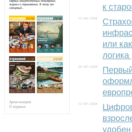
Первый общедоступный популярный
к стар
журнал о страховании. К тому же,
глянцевый...
13 / 06 / 2026
Страхо
инфрас
или ка
логика
28 / 05 / 2026
Первый
оформл
европр
Архив номеров
12 / 05 / 2026
Цифров
О журнале
взросл
удобен