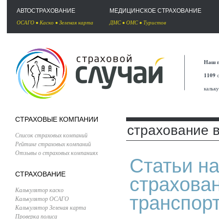
АВТОСТРАХОВАНИЕ
МЕДИЦИНСКОЕ СТРАХОВАНИЕ
ОСАГО
•
Каско
•
Зеленая карта
ДМС
•
ОМС
•
Туристов
Наш п
1109
с
кальк
СТРАХОВЫЕ КОМПАНИИ
страхование 
Список страховых компаний
Рейтинг страховых компаний
Отзывы о страховых компаниях
Статьи на
СТРАХОВАНИЕ
страхова
Калькулятор каско
транспор
Калькулятор ОСАГО
Калькулятор Зеленая карта
Проверка полиса