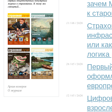
Первый общедоступный популярный
зачем 
журнал о страховании. К тому же,
глянцевый...
к стар
13 / 06 / 2026
Страхо
инфрас
или ка
логика
28 / 05 / 2026
Первый
оформл
европр
Архив номеров
О журнале
12 / 05 / 2026
Цифров
взросл