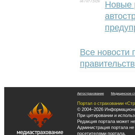
06 / 07 / 2026
Новые 
автост
предуп
Все новости 
правительст
Автострахование
Медицинское с
Портал о страховании «Ст
© 2004–2026 Информационн
При цитировании и использ
Редакция портала может не
Администрация портала не
посетителями портала.