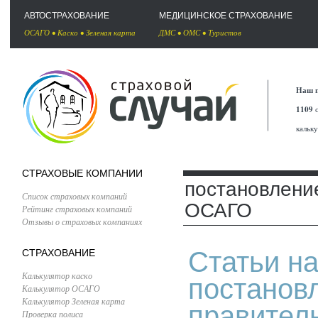
АВТОСТРАХОВАНИЕ
МЕДИЦИНСКОЕ СТРАХОВАНИЕ
ОСАГО
•
Каско
•
Зеленая карта
ДМС
•
ОМС
•
Туристов
Наш п
1109
с
кальк
СТРАХОВЫЕ КОМПАНИИ
постановлени
Список страховых компаний
ОСАГО
Рейтинг страховых компаний
Отзывы о страховых компаниях
Статьи на
СТРАХОВАНИЕ
Калькулятор каско
постанов
Калькулятор ОСАГО
Калькулятор Зеленая карта
правител
Проверка полиса