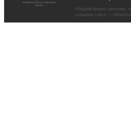
«Медиасфера»:
реклама
,
п
создание сайта
— «Maximov