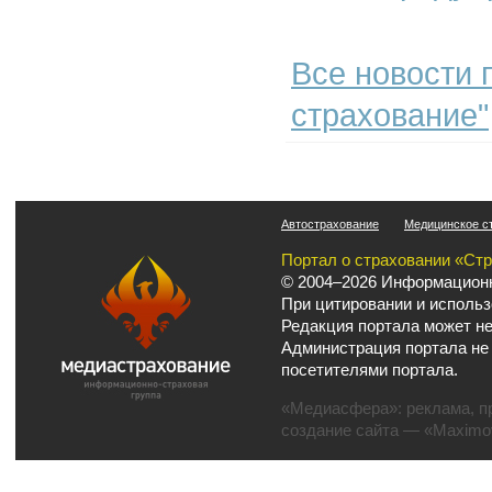
Все новости 
страхование"
Автострахование
Медицинское с
Портал о страховании «Ст
© 2004–2026 Информационн
При цитировании и использ
Редакция портала может не
Администрация портала не
посетителями портала.
«Медиасфера»:
реклама
,
п
создание сайта
— «Maximov