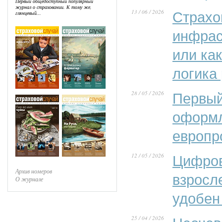
Первый общедоступный популярный
журнал о страховании. К тому же,
13 / 06 / 2026
Страхо
глянцевый...
инфрас
или ка
логика
28 / 05 / 2026
Первый
оформл
европр
12 / 05 / 2026
Цифров
Архив номеров
взросл
О журнале
удобен
25 / 04 / 2026