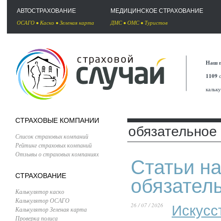
АВТОСТРАХОВАНИЕ
МЕДИЦИНСКОЕ СТРАХОВАНИЕ
ОСАГО
•
Каско
•
Зеленая карта
ДМС
•
ОМС
•
Туристов
Наш п
1109
с
кальк
СТРАХОВЫЕ КОМПАНИИ
обязательное
Список страховых компаний
Рейтинг страховых компаний
Отзывы о страховых компаниях
Статьи на
СТРАХОВАНИЕ
обязател
Калькулятор каско
Калькулятор ОСАГО
26 / 07 / 2026
Искусс
Калькулятор Зеленая карта
Проверка полиса